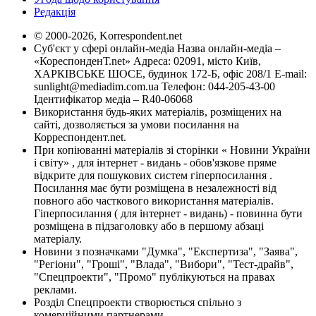
Редакція
© 2000-2026, Korrespondent.net
Суб'єкт у сфері онлайн-медіа Назва онлайн-медіа –
«КореспонденТ.net» Адреса: 02091, місто Київ,
ХАРКІВСЬКЕ ШОСЕ, будинок 172-Б, офіс 208/1 E-mail:
sunlight@mediadim.com.ua
Телефон: 044-205-43-00
Ідентифікатор медіа – R40-06068
Використання будь-яких матеріалів, розміщених на
сайті, дозволяється за умови посилання на
Корреспондент.net.
При копіюванні матеріалів зі сторінки « Новини України
і світу» , для інтернет - видань - обов'язкове пряме
відкрите для пошукових систем гіперпосилання .
Посилання має бути розміщена в незалежності від
повного або часткового використання матеріалів.
Гіперпосилання ( для інтернет - видань) - повинна бути
розміщена в підзаголовку або в першому абзаці
матеріалу.
Новини з позначками "Думка", "Експертиза", "Заява",
"Регіони", "Гроші", "Влада", "Вибори", "Тест-драйв",
"Спецпроекти", "Промо" публікуються на правах
реклами.
Розділ Спецпроекти створюється спільно з
комерційними партнерами.