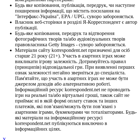
Будь яке копіювання, публікація, передрук, чи наступне
поширення інформації, що містить посилання на
"Інтерфакс-Україна", EPA / UPG, суворо забороняється.
Власник веб-сторінки в розділі Я-Корреспондент є автор
публікації.
Будь-яке копіювання, передрук та відтворення
фотографічних творів та/або аудіовізуальних творів
правовласника Getty Images - суворо забороняється.
Матеріали сайту korrespondent.net призначені для осіб
старше 21 року (21+). Участь в азартних іграх може
викликати ігрову залежність. Дотримуйтесь правил
(принципів) відповідальної гри. При виявленні перших
ознак залежності негайно зверніться до спеціаліста.
Пам'ятайте, що участь в азартних іграх не може бути
джерелом доходів або альтернативою роботі.
Інформаційний ресурс korrespondent.net не проводить
ігри на реальні та/або віртуальні гроші, також сайт не
приймає ні в якій формі оплату ставок та інших
платежів, які пов’язані/можуть бути пов’язані з
азартними іграми, букмекерами чи тоталізаторами. Будь-
які матеріали на інформаційному ресурсі
korrespondent.net публікуються виключно в
інформаційних цілях.
X