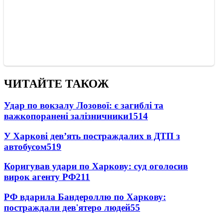
ЧИТАЙТЕ ТАКОЖ
Удар по вокзалу Лозової: є загиблі та
важкопоранені залізничники
1514
У Харкові дев’ять постраждалих в ДТП з
автобусом
519
Коригував удари по Харкову: суд оголосив
вирок агенту РФ
211
РФ вдарила Бандероллю по Харкову:
постраждали дев'ятеро людей
55