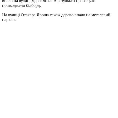
впало на вулиці Дерев'янка. В результаті цього було
пошкоджено білборд.
На вулиці Отакара Яроша також дерево впало на металевий
паркан.