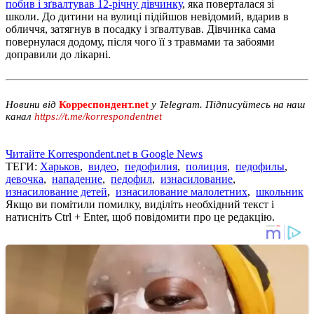
побив і зґвалтував 12-річну дівчинку
, яка поверталася зі
школи. До дитини на вулиці підійшов невідомий, вдарив в
обличчя, затягнув в посадку і зґвалтував. Дівчинка сама
повернулася додому, після чого її з травмами та забоями
доправили до лікарні.
Новини від
Корреспондент.net
у Telegram. Підписуйтесь на наш
канал
https://t.me/korrespondentnet
Читайте Korrespondent.net в Google News
ТЕГИ:
Харьков
,
видео
,
педофилия
,
полиция
,
педофилы
,
девочка
,
нападение
,
педофил
,
изнасилование
,
изнасилование детей
,
изнасилование малолетних
,
школьник
Якщо ви помітили помилку, виділіть необхідний текст і
натисніть Ctrl + Enter, щоб повідомити про це редакцію.