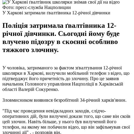
Фото: пресс-служба Нацполиции
У Харкові затримали ґвалтівника 12-річної дівчинки
Поліція затримала ґвалтівника 12-
річної дівчинки. Сьогодні йому буде
влучено підозру в скоєнні особливо
тяжкого злочину.
У чоловіка, затриманого за фактом зґвалтування 12-річної
школярки в Харкові, вилучили мобільний телефон з відео, що
підтверджує його причетність до злочину. Про це заявив
начальник Головного управління Нацполіції в Харківській
області Валерій Сокуренко.
Зловмисником виявився безробітний 34-річний харків'янин.
"Під час проведення невідкладних заходів, слідчо-
оперативних дій, були вилучені докази того, що саме він скоїв
цей злочин. Навіть більше, у нього був вилучений його
телефон, на якому ми побачили відео, що він зафільмував свої
злочинні дії" , - розповів він.