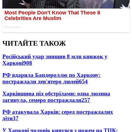
ЧИТАЙТЕ ТАКОЖ
Російський удар знищив 8 млн книжок у
Харкові
908
РФ вдарила Бандероллю по Харкову:
постраждали дев'ятеро людей
654
Харківщина під обстрілами: одна людина
загинула, семеро постраждали
257
РФ атакувала Харків: серед постраждалих
діти
37
У Харкові чоловік кинувся з ножем на ТЦК: