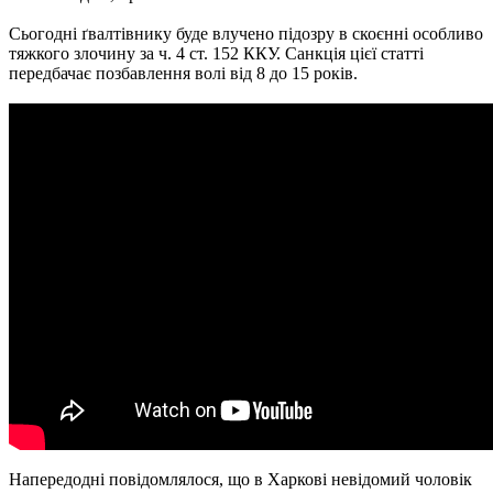
Сьогодні ґвалтівнику буде влучено підозру в скоєнні особливо
тяжкого злочину за ч. 4 ст. 152 ККУ. Санкція цієї статті
передбачає позбавлення волі від 8 до 15 років.
Напередодні повідомлялося, що в Харкові невідомий чоловік