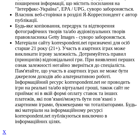
поширення інформації, що містить посилання на
"Інтерфакс-Україна", EPA / UPG, суворо забороняється.
Власник веб-сторінки в розділі Я-Корреспондент є автор
публікації.
Будь-яке копіювання, передрук та відтворення
фотографічних творів та/або аудіовізуальних творів
правовласника Getty Images - суворо забороняється.
Матеріали сайту korrespondent.net призначені для осіб
старше 21 року (21+). Участь в азартних іграх може
викликати ігрову залежність. Дотримуйтесь правил
(принципів) відповідальної гри. При виявленні перших
ознак залежності негайно зверніться до спеціаліста.
Пам'ятайте, що участь в азартних іграх не може бути
джерелом доходів або альтернативою роботі.
Інформаційний ресурс korrespondent.net не проводить
ігри на реальні та/або віртуальні гроші, також сайт не
приймає ні в якій формі оплату ставок та інших
платежів, які пов’язані/можуть бути пов’язані з
азартними іграми, букмекерами чи тоталізаторами. Будь-
які матеріали на інформаційному ресурсі
korrespondent.net публікуються виключно в
інформаційних цілях.
X