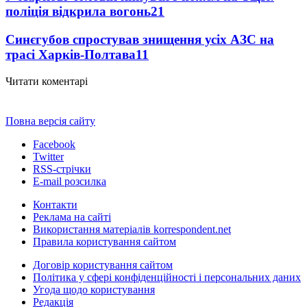
поліція відкрила вогонь
21
Синєгубов спростував знищення усіх АЗС на
трасі Харків-Полтава
11
Читати коментарі
Повна версія сайту
Facebook
Twitter
RSS-стрічки
E-mail розсилка
Контакти
Реклама на сайті
Використання матеріалів korrespondent.net
Правила користування сайтом
Договір користування сайтом
Політика у сфері конфіденційності і персональних даних
Угода щодо користування
Редакція