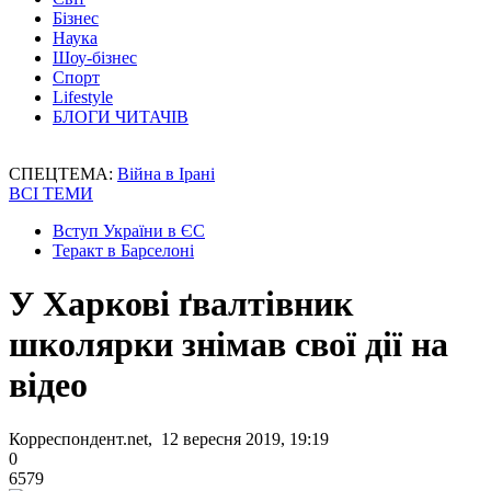
Бізнес
Наука
Шоу-бізнес
Спорт
Lifestyle
БЛОГИ ЧИТАЧІВ
СПЕЦТЕМА:
Війна в Ірані
ВСІ ТЕМИ
Вступ України в ЄС
Теракт в Барселоні
У Харкові ґвалтівник
школярки знімав свої дії на
відео
Корреспондент.net, 12 вересня 2019, 19:19
0
6579