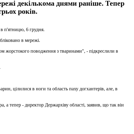
мережі декількома днями раніше. Тепер
трьох років.
 п'ятницю, 6 грудня.
бліковано в мережі.
ом жорстокого поводження з тваринами", - підкреслили в
.
арин, цілилися в ноги та область паху догхантерів, але, в
, а тепер - директор Держархіву області, заявив, що так він