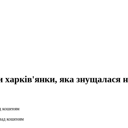
и харків'янки, яка знущалася
 над кошеням