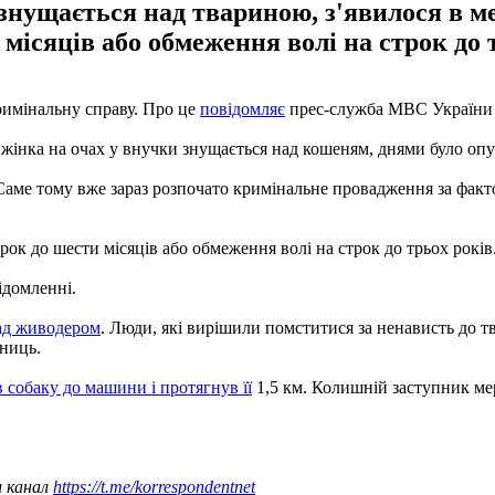
 знущається над твариною, з'явилося в 
місяців або обмеження волі на строк до 
римінальну справу. Про це
повідомляє
прес-служба МВС України в
 жінка на очах у внучки знущається над кошеням, днями було опу
Саме тому вже зараз розпочато кримінальне провадження за факт
рок до шести місяців або обмеження волі на строк до трьох років
ідомленні.
ад живодером
. Люди, які вирішили помститися за ненависть до тв
дниць.
в собаку до машини і протягнув її
1,5 км. Колишній заступник мера
ш канал
https://t.me/korrespondentnet