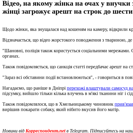
Відео, на якому жінка на очах у внучки
жінці загрожує арешт на строк до шести 
Щодо жінки, яка знущалася над кошеням на камеру, відкрили к
Відзначається, що відео жорстокого поводження з твариною, де
"Шановні, поліція також користується соціальними мережами. 
органах.
Також повідомляється, що санкція статті передбачає арешт на ст
"Зараз всі обставини події встановлюються", - говориться в пов
Нагадаємо, що раніше в Дніпрі
перехожі влаштували самосуд н
підсумку, вийшло тільки кілька влучень в м'які тканини ніг і сі
Також повідомлялося, що в Хмельницькому чиновник
прив'яза
вирішив покарати собаку, який нібито вкусив його матір.
Новини від
Корреспондент.net
в Telegram. Підписуйтесь на на