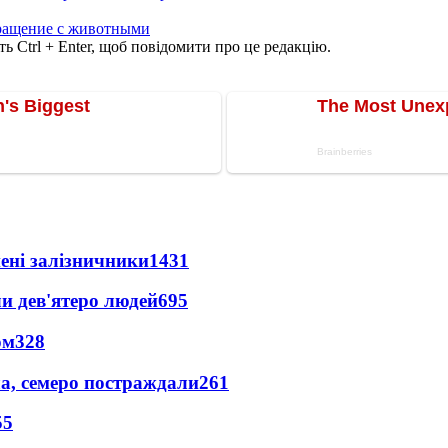
ращение с животными
ь Ctrl + Enter, щоб повідомити про це редакцію.
нені залізничники
1431
и дев'ятеро людей
695
ом
328
а, семеро постраждали
261
55