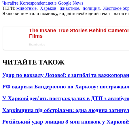
Читайте Korrespondent.net в Google News
ТЕГИ:
животные
,
Харьков
,
животное
,
полиция
,
Жестокое об
Якщо ви помітили помилку, виділіть необхідний текст і натисніт
ЧИТАЙТЕ ТАКОЖ
Удар по вокзалу Лозової: є загиблі та важкопора
РФ вдарила Бандероллю по Харкову: постраждал
У Харкові дев’ять постраждалих в ДТП з автобус
Харківщина під обстрілами: одна людина загинул
Російський удар знищив 8 млн книжок у Харкові