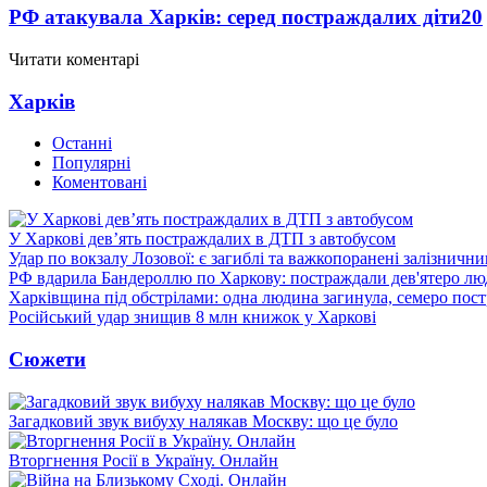
РФ атакувала Харків: серед постраждалих діти
20
Читати коментарі
Харків
Останні
Популярні
Коментовані
У Харкові дев’ять постраждалих в ДТП з автобусом
Удар по вокзалу Лозової: є загиблі та важкопоранені залізничн
РФ вдарила Бандероллю по Харкову: постраждали дев'ятеро лю
Харківщина під обстрілами: одна людина загинула, семеро пос
Російський удар знищив 8 млн книжок у Харкові
Сюжети
Загадковий звук вибуху налякав Москву: що це було
Вторгнення Росії в Україну. Онлайн