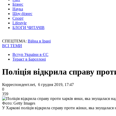
Бізнес
Наука
Шоу-бізнес
Спорт
Lifestyle
БЛОГИ ЧИТАЧІВ
СПЕЦТЕМА:
Війна в Ірані
ВСІ ТЕМИ
Вступ України в ЄС
Теракт в Барселоні
Поліція відкрила справу прот
Корреспондент.net, 6 грудня 2019, 17:47
0
359
Фото: Getty Images
У Харкові поліція відкрила справу проти жінки, яка знущалася