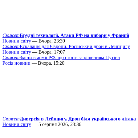
Сюжет
Брудні технології. Атаки РФ на вибори у Франції
Новини світу
— Вчора, 23:39
Сюжет
Ескалація для Європи. Російський дрон в Лейпцигу
Новини світу
— Вчора, 17:07
Сюжет
Зміни в армії РФ: що стоїть за рішенням Путіна
Росія новини
— Вчора, 15:20
Сюжет
Диверсія в Лейпцигу. Дрон біля українського літака
Новини світу
— 5 серпня 2026, 23:36