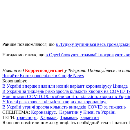
Раніше повідомлялося, що
в Луцьку зупинився весь громадськи
Нагадаємо також, що
в Одесі блокують трамваї і погрожують во
Новини від
Корреспондент.net
у Telegram. Підписуйтесь на на
Читайте Korrespondent.net в Google News
Коронавірус
В Україні вперше виявили новий варіант коронавірусу Цикада
В Україні за тиждень різко зросла кількість хворих на COVID-1
Нові штами COVID-19: особливості та кількість хворих в Украї
У Києві різко зросла кількість хворих на коронавірус
В Україні утричі зросла кількість випадків COVID за тиждень
СПЕЦТЕМА:
Коронавірус
,
Карантин у Києві та Україні
ТЕГИ:
транспорт
,
Харьков
,
Трамвай
,
карантин
Якщо ви помітили помилку, виділіть необхідний текст і натисніт