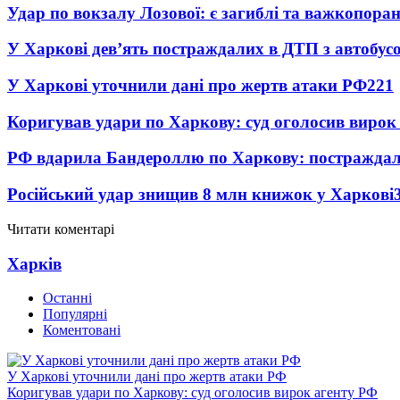
Удар по вокзалу Лозової: є загиблі та важкопора
У Харкові дев’ять постраждалих в ДТП з автобус
У Харкові уточнили дані про жертв атаки РФ
221
Коригував удари по Харкову: суд оголосив вирок
РФ вдарила Бандероллю по Харкову: постраждал
Російський удар знищив 8 млн книжок у Харкові
Читати коментарі
Харків
Останні
Популярні
Коментовані
У Харкові уточнили дані про жертв атаки РФ
Коригував удари по Харкову: суд оголосив вирок агенту РФ