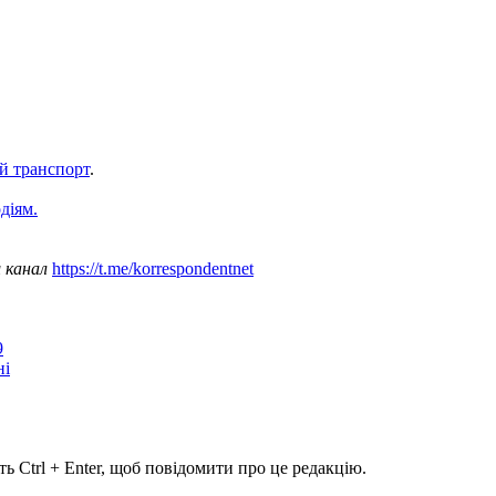
й транспорт
.
діям.
ш канал
https://t.me/korrespondentnet
9
ні
ь Ctrl + Enter, щоб повідомити про це редакцію.