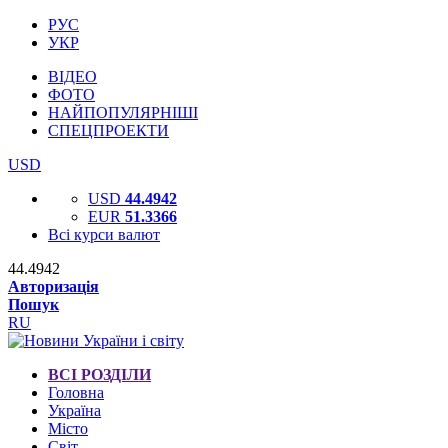
РУС
УКР
ВІДЕО
ФОТО
НАЙПОПУЛЯРНІШІ
СПЕЦПРОЕКТИ
USD
USD
44.4942
EUR
51.3366
Всі курси валют
44.4942
Авторизація
Пошук
RU
ВСІ РОЗДІЛИ
Головна
Україна
Місто
Світ