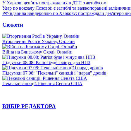
У Харкові дев’ять постраждалих в ДТП з автобусом
Удар по вокзалу Лозової: є загиблі та важкопоранені залізничн
РФ вдарила Бандероллю по Харкову: постраждали дев'ятеро лю
Сюжети
Вторгнення Росії в Україну. Онлайн
Війна на Близькому Сході. Онлайн
Підсумки 08.08: Patriot буде і мінус два НПЗ
Підсумки 07.08: "Пекельні" санкції і "парад" дронів
Пекельні санкції. Рішення Сената США
ВИБІР РЕДАКТОРА