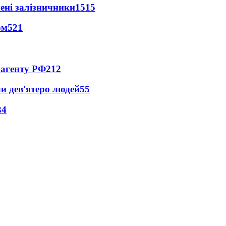
нені залізничники
1515
ом
521
 агенту РФ
212
и дев'ятеро людей
55
34