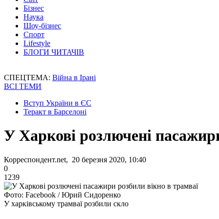
Бізнес
Наука
Шоу-бізнес
Спорт
Lifestyle
БЛОГИ ЧИТАЧІВ
СПЕЦТЕМА:
Війна в Ірані
ВСІ ТЕМИ
Вступ України в ЄС
Теракт в Барселоні
У Харкові розлючені пасажири
Корреспондент.net, 20 березня 2020, 10:40
0
1239
Фото: Facebook / Юрий Сидоренко
У харківському трамваї розбили скло