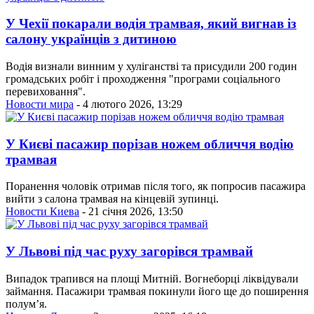
У Чехії покарали водія трамвая, який вигнав із
салону українців з дитиною
Водія визнали винним у хуліганстві та присудили 200 годин
громадських робіт і проходження "програми соціального
перевиховання".
Новости мира
- 4 лютого 2026, 13:29
У Києві пасажир порізав ножем обличчя водію
трамвая
Поранення чоловік отримав після того, як попросив пасажира
вийти з салона трамвая на кінцевій зупинці.
Новости Киева
- 21 січня 2026, 13:50
У Львові під час руху загорівся трамвай
Випадок трапився на площі Митній. Вогнеборці ліквідували
займання. Пасажири трамвая покинули його ще до поширення
полум’я.