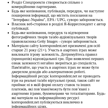
Розділ Спецпроекти створюється спільно з
комерційними партнерами.
Будь яке копіювання, публікація, передрук, чи наступне
поширення інформації, що містить посилання на
"Інтерфакс-Україна", EPA / UPG, суворо забороняється.
Власник веб-сторінки в розділі Я-Корреспондент є автор
публікації.
Будь-яке копіювання, передрук та відтворення
фотографічних творів та/або аудіовізуальних творів
правовласника Getty Images - суворо забороняється.
Матеріали сайту korrespondent.net призначені для осіб
старше 21 року (21+). Участь в азартних іграх може
викликати ігрову залежність. Дотримуйтесь правил
(принципів) відповідальної гри. При виявленні перших
ознак залежності негайно зверніться до спеціаліста.
Пам'ятайте, що участь в азартних іграх не може бути
джерелом доходів або альтернативою роботі.
Інформаційний ресурс korrespondent.net не проводить
ігри на реальні та/або віртуальні гроші, також сайт не
приймає ні в якій формі оплату ставок та інших
платежів, які пов’язані/можуть бути пов’язані з
азартними іграми, букмекерами чи тоталізаторами. Будь-
які матеріали на інформаційному ресурсі
korrespondent.net публікуються виключно в
інформаційних цілях.