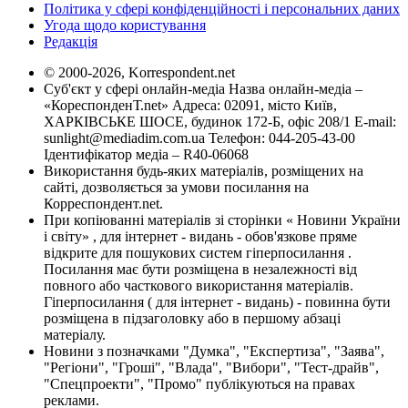
Політика у сфері конфіденційності і персональних даних
Угода щодо користування
Редакція
© 2000-2026, Korrespondent.net
Суб'єкт у сфері онлайн-медіа Назва онлайн-медіа –
«КореспонденТ.net» Адреса: 02091, місто Київ,
ХАРКІВСЬКЕ ШОСЕ, будинок 172-Б, офіс 208/1 E-mail:
sunlight@mediadim.com.ua
Телефон: 044-205-43-00
Ідентифікатор медіа – R40-06068
Використання будь-яких матеріалів, розміщених на
сайті, дозволяється за умови посилання на
Корреспондент.net.
При копіюванні матеріалів зі сторінки « Новини України
і світу» , для інтернет - видань - обов'язкове пряме
відкрите для пошукових систем гіперпосилання .
Посилання має бути розміщена в незалежності від
повного або часткового використання матеріалів.
Гіперпосилання ( для інтернет - видань) - повинна бути
розміщена в підзаголовку або в першому абзаці
матеріалу.
Новини з позначками "Думка", "Експертиза", "Заява",
"Регіони", "Гроші", "Влада", "Вибори", "Тест-драйв",
"Спецпроекти", "Промо" публікуються на правах
реклами.