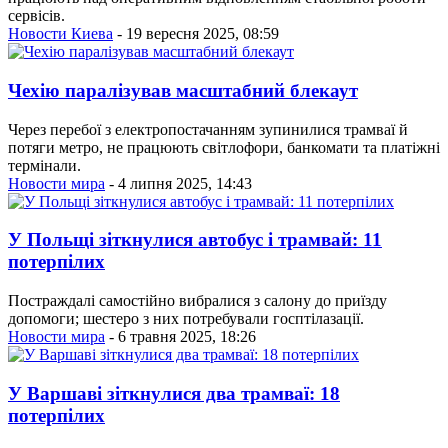
сервісів.
Новости Киева
- 19 вересня 2025, 08:59
Чехію паралізував масштабний блекаут
Через перебої з електропостачанням зупинилися трамваї й
потяги метро, не працюють світлофори, банкомати та платіжні
термінали.
Новости мира
- 4 липня 2025, 14:43
У Польщі зіткнулися автобус і трамвай: 11
потерпілих
Постраждалі самостійно вибралися з салону до приїзду
допомоги; шестеро з них потребували госптілазації.
Новости мира
- 6 травня 2025, 18:26
У Варшаві зіткнулися два трамваї: 18
потерпілих