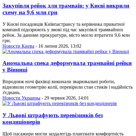
Закупівля рейок для трамваїв: у Києві викрили
схему на 9,6 млн грн
У Києві посадовців Київпастрансу та керівника приватної
компанії підозрюють у змові під час закупівлі трамвайних
рейок. За даними прокуратури, місто могло втратити 9,6 млн
грн.
Новости Киева
- 16 липня 2026, 13:02
Аномальна спека деформувала трамвайні рейки
у Вінниці
Впродовж ночі фахівці виконали зварювальні роботи,
відновили геометрію колії, перевірили стан стиків і надійність
з'єднань.
Новости Украины
- 29 червня 2026, 14:01
У Львові штрафують перевізників без
кондиціонерів
Щоб пасажири могли заздалегідь планувати комфортність