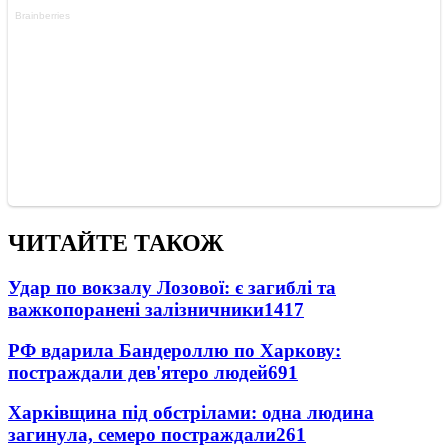
ЧИТАЙТЕ ТАКОЖ
Удар по вокзалу Лозової: є загиблі та
важкопоранені залізничники
1417
РФ вдарила Бандероллю по Харкову:
постраждали дев'ятеро людей
691
Харківщина під обстрілами: одна людина
загинула, семеро постраждали
261