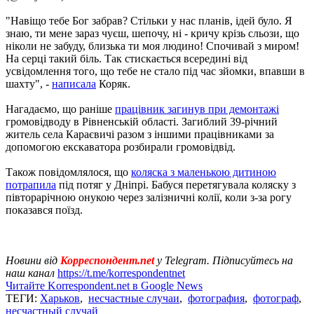
"Навіщо тебе Бог забрав? Стільки у нас планів, ідей було. Я
знаю, ти мене зараз чуєш, шепочу, ні - кричу крізь сльози, що
ніколи не забуду, близька ти моя людино! Спочивай з миром!
На серці такий біль. Так стискається всередині від
усвідомлення того, що тебе не стало під час зйомки, впавши в
шахту", -
написала
Коряк.
Нагадаємо, що раніше
працівник загинув при демонтажі
громовідводу в Рівненській області. Загиблий 39-річний
житель села Караєвичі разом з іншими працівниками за
допомогою екскаватора розбирали громовідвід.
Також повідомлялося, що
коляска з маленькою дитиною
потрапила
під потяг у Дніпрі. Бабуся перетягувала коляску з
півторарічною онукою через залізничні колії, коли з-за рогу
показався поїзд.
Новини від
Корреспондент.net
у Telegram. Підписуйтесь на
наш канал
https://t.me/korrespondentnet
Читайте Korrespondent.net в Google News
ТЕГИ:
Харьков
,
несчастные случаи
,
фотография
,
фотограф
,
несчастный случай