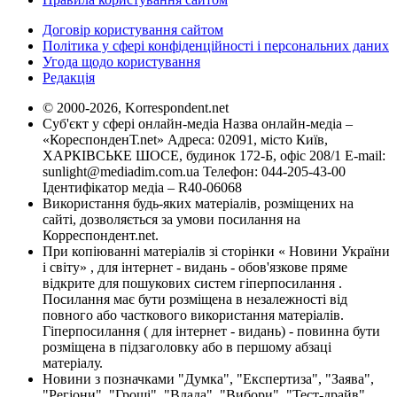
Договір користування сайтом
Політика у сфері конфіденційності і персональних даних
Угода щодо користування
Редакція
© 2000-2026, Korrespondent.net
Суб'єкт у сфері онлайн-медіа Назва онлайн-медіа –
«КореспонденТ.net» Адреса: 02091, місто Київ,
ХАРКІВСЬКЕ ШОСЕ, будинок 172-Б, офіс 208/1 E-mail:
sunlight@mediadim.com.ua
Телефон: 044-205-43-00
Ідентифікатор медіа – R40-06068
Використання будь-яких матеріалів, розміщених на
сайті, дозволяється за умови посилання на
Корреспондент.net.
При копіюванні матеріалів зі сторінки « Новини України
і світу» , для інтернет - видань - обов'язкове пряме
відкрите для пошукових систем гіперпосилання .
Посилання має бути розміщена в незалежності від
повного або часткового використання матеріалів.
Гіперпосилання ( для інтернет - видань) - повинна бути
розміщена в підзаголовку або в першому абзаці
матеріалу.
Новини з позначками "Думка", "Експертиза", "Заява",
"Регіони", "Гроші", "Влада", "Вибори", "Тест-драйв",