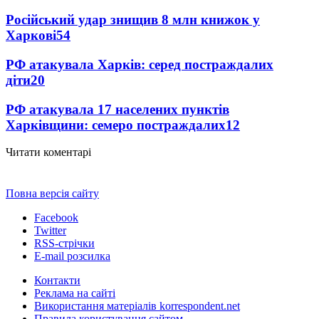
Російський удар знищив 8 млн книжок у
Харкові
54
РФ атакувала Харків: серед постраждалих
діти
20
РФ атакувала 17 населених пунктів
Харківщини: семеро постраждалих
12
Читати коментарі
Повна версія сайту
Facebook
Twitter
RSS-стрічки
E-mail розсилка
Контакти
Реклама на сайті
Використання матеріалів korrespondent.net
Правила користування сайтом