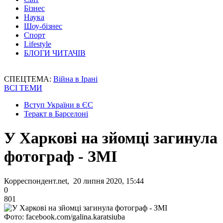
Бізнес
Наука
Шоу-бізнес
Спорт
Lifestyle
БЛОГИ ЧИТАЧІВ
СПЕЦТЕМА:
Війна в Ірані
ВСІ ТЕМИ
Вступ України в ЄС
Теракт в Барселоні
У Харкові на зйомці загинула
фотограф - ЗМІ
Корреспондент.net, 20 липня 2020, 15:44
0
801
Фото: facebook.com/galina.karatsiuba