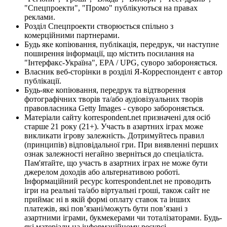
"Спецпроекти", "Промо" публікуються на правах
реклами.
Розділ Спецпроекти створюється спільно з
комерційними партнерами.
Будь яке копіювання, публікація, передрук, чи наступне
поширення інформації, що містить посилання на
"Інтерфакс-Україна", EPA / UPG, суворо забороняється.
Власник веб-сторінки в розділі Я-Корреспондент є автор
публікації.
Будь-яке копіювання, передрук та відтворення
фотографічних творів та/або аудіовізуальних творів
правовласника Getty Images - суворо забороняється.
Матеріали сайту korrespondent.net призначені для осіб
старше 21 року (21+). Участь в азартних іграх може
викликати ігрову залежність. Дотримуйтесь правил
(принципів) відповідальної гри. При виявленні перших
ознак залежності негайно зверніться до спеціаліста.
Пам'ятайте, що участь в азартних іграх не може бути
джерелом доходів або альтернативою роботі.
Інформаційний ресурс korrespondent.net не проводить
ігри на реальні та/або віртуальні гроші, також сайт не
приймає ні в якій формі оплату ставок та інших
платежів, які пов’язані/можуть бути пов’язані з
азартними іграми, букмекерами чи тоталізаторами. Будь-
які матеріали на інформаційному ресурсі