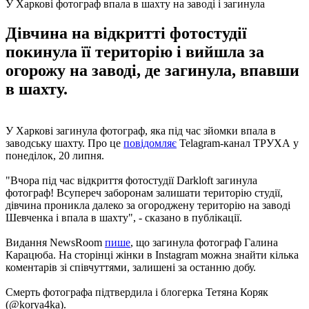
У Харкові фотограф впала в шахту на заводі і загинула
Дівчина на відкритті фотостудії
покинула її територію і вийшла за
огорожу на заводі, де загинула, впавши
в шахту.
У Харкові загинула фотограф, яка під час зйомки впала в
заводську шахту. Про це
повідомляє
Telagram-канал ТРУХА у
понеділок, 20 липня.
"Вчора під час відкриття фотостудії Darkloft загинула
фотограф! Всупереч заборонам залишати територію студії,
дівчина проникла далеко за огороджену територію на заводі
Шевченка і впала в шахту", - сказано в публікації.
Видання NewsRoom
пише
, що загинула фотограф Галина
Карацюба. На сторінці жінки в Instagram можна знайти кілька
коментарів зі співчуттями, залишені за останню добу.
Смерть фотографа підтвердила і блогерка Тетяна Коряк
(@korya4ka).