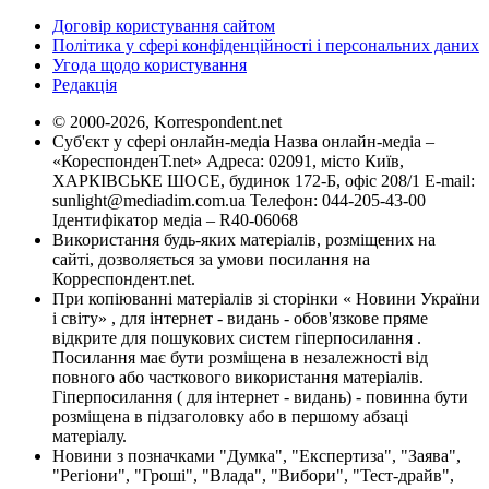
Договір користування сайтом
Політика у сфері конфіденційності і персональних даних
Угода щодо користування
Редакція
© 2000-2026, Korrespondent.net
Суб'єкт у сфері онлайн-медіа Назва онлайн-медіа –
«КореспонденТ.net» Адреса: 02091, місто Київ,
ХАРКІВСЬКЕ ШОСЕ, будинок 172-Б, офіс 208/1 E-mail:
sunlight@mediadim.com.ua
Телефон: 044-205-43-00
Ідентифікатор медіа – R40-06068
Використання будь-яких матеріалів, розміщених на
сайті, дозволяється за умови посилання на
Корреспондент.net.
При копіюванні матеріалів зі сторінки « Новини України
і світу» , для інтернет - видань - обов'язкове пряме
відкрите для пошукових систем гіперпосилання .
Посилання має бути розміщена в незалежності від
повного або часткового використання матеріалів.
Гіперпосилання ( для інтернет - видань) - повинна бути
розміщена в підзаголовку або в першому абзаці
матеріалу.
Новини з позначками "Думка", "Експертиза", "Заява",
"Регіони", "Гроші", "Влада", "Вибори", "Тест-драйв",