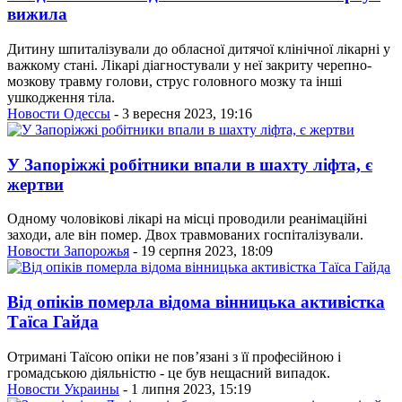
вижила
Дитину шпиталізували до обласної дитячої клінічної лікарні у
важкому стані. Лікарі діагностували у неї закриту черепно-
мозкову травму голови, струс головного мозку та інші
ушкодження тіла.
Новости Одессы
- 3 вересня 2023, 19:16
У Запоріжжі робітники впали в шахту ліфта, є
жертви
Одному чоловікові лікарі на місці проводили реанімаційні
заходи, але він помер. Двох травмованих госпіталізували.
Новости Запорожья
- 19 серпня 2023, 18:09
Від опіків померла відома вінницька активістка
Таїса Гайда
Отримані Таїсою опіки не пов’язані з її професійною і
громадською діяльністю - це був нещасний випадок.
Новости Украины
- 1 липня 2023, 15:19