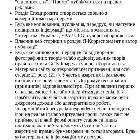
"Спецпроекти", "Промо" публікуються на правах
реклами.
Розділ Спецпроекти створюється спільно з
комерційними партнерами.
Будь яке копіювання, публікація, передрук, чи наступне
поширення інформації, що містить посилання на
"Інтерфакс-Україна", EPA / UPG, суворо забороняється.
Власник веб-сторінки в розділі Я-Корреспондент є автор
публікації.
Будь-яке копіювання, передрук та відтворення
фотографічних творів та/або аудіовізуальних творів
правовласника Getty Images - суворо забороняється.
Матеріали сайту korrespondent.net призначені для осіб
старше 21 року (21+). Участь в азартних іграх може
викликати ігрову залежність. Дотримуйтесь правил
(принципів) відповідальної гри. При виявленні перших
ознак залежності негайно зверніться до спеціаліста.
Пам'ятайте, що участь в азартних іграх не може бути
джерелом доходів або альтернативою роботі.
Інформаційний ресурс korrespondent.net не проводить
ігри на реальні та/або віртуальні гроші, також сайт не
приймає ні в якій формі оплату ставок та інших
платежів, які пов’язані/можуть бути пов’язані з
азартними іграми, букмекерами чи тоталізаторами. Будь-
які матеріали на інформаційному ресурсі