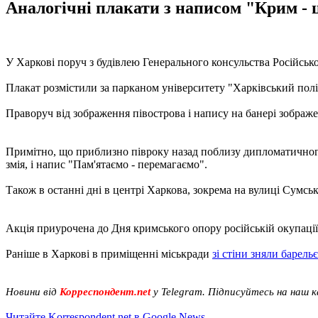
Аналогічні плакати з написом "Крим - ц
У Харкові поруч з будівлею Генерального консульства Російськ
Плакат розмістили за парканом університету "Харківський політ
Праворуч від зображення півострова і напису на банері зображ
Примітно, що приблизно півроку назад поблизу дипломатичного 
змія, і напис "Пам'ятаємо - перемагаємо".
Також в останні дні в центрі Харкова, зокрема на вулиці Сумськ
Акція приурочена до Дня кримського опору російській окупації,
Раніше в Харкові в приміщенні міськради
зі стіни зняли барель
Новини від
Корреспондент.net
у Telegram. Підписуйтесь на наш 
Читайте Korrespondent.net в Google News