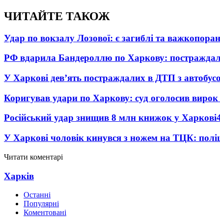
ЧИТАЙТЕ ТАКОЖ
Удар по вокзалу Лозової: є загиблі та важкопора
РФ вдарила Бандероллю по Харкову: постраждал
У Харкові дев’ять постраждалих в ДТП з автобус
Коригував удари по Харкову: суд оголосив вирок
Російський удар знищив 8 млн книжок у Харкові
У Харкові чоловік кинувся з ножем на ТЦК: полі
Читати коментарі
Харків
Останні
Популярні
Коментовані