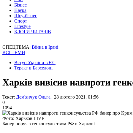
Бізнес
Наука
Шоу-бізнес
Спорт
Lifestyle
БЛОГИ ЧИТАЧІВ
СПЕЦТЕМА:
Війна в Ірані
ВСІ ТЕМИ
Вступ України в ЄС
Теракт в Барселоні
Харків вивісив навпроти ген
Текст:
Дем'янчук Ольга
, 28 лютого 2021, 01:56
0
1094
Фото: Харьков LIVE
Банер поруч з генконсульством РФ в Харкові