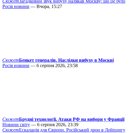
Сюжет
Загадковий звук вибуху налякав Москву: що це було
Росія новини
— Вчора, 15:27
Сюжет
Бенкет генералів. Наслідки вибуху в Москві
Росія новини
— 6 серпня 2026, 23:58
Сюжет
Брудні технології. Атаки РФ на вибори у Франції
Новини світу
— 6 серпня 2026, 23:39
Сюжет
Ескалація для Європи. Російський дрон в Лейпцигу