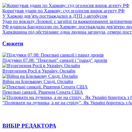
Коригував удари по Харкову: суд оголосив вирок агенту РФ
У Харкові дев’ять постраждалих в ДТП з автобусом
Удар по вокзалу Лозової: є загиблі та важкопоранені залізничн
РФ вдарила Бандероллю по Харкову: постраждали дев'ятеро лю
Харківщина під обстрілами: одна людина загинула, семеро пос
Сюжети
Підсумки 07.08: "Пекельні" санкції і "парад" дронів
Вторгнення Росії в Україну. Онлайн
Війна на Близькому Сході. Онлайн
Пекельні санкції. Рішення Сената США
"Полювати на лучника, а не на стрілу". Як Україні боротись з 
ВИБІР РЕДАКТОРА