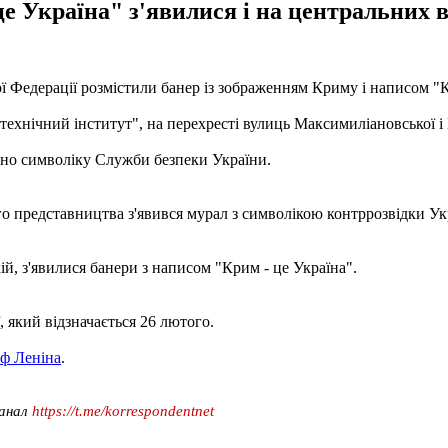
е Україна" з'явилися і на центральних в
ої Федерації розмістили банер із зображенням Криму і написом "К
ехнічний інститут", на перехресті вулиць Максимиліановської і 
ено символіку Служби безпеки України.
представництва з'явився мурал з символікою контррозвідки Украї
ій, з'явилися банери з написом "Крим - це Україна".
 який відзначається 26 лютого.
єф Леніна
.
канал
https://t.me/korrespondentnet