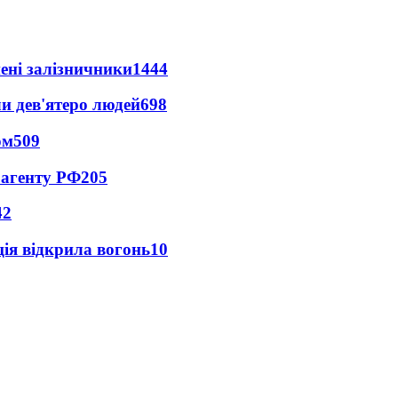
нені залізничники
1444
и дев'ятеро людей
698
ом
509
 агенту РФ
205
42
ція відкрила вогонь
10