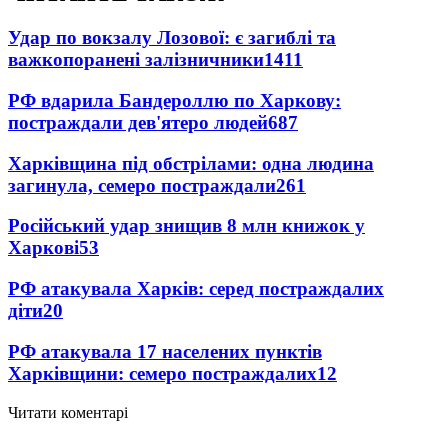
Удар по вокзалу Лозової: є загиблі та
важкопоранені залізничники
1411
РФ вдарила Бандероллю по Харкову:
постраждали дев'ятеро людей
687
Харківщина під обстрілами: одна людина
загинула, семеро постраждали
261
Російський удар знищив 8 млн книжок у
Харкові
53
РФ атакувала Харків: серед постраждалих
діти
20
РФ атакувала 17 населених пунктів
Харківщини: семеро постраждалих
12
Читати коментарі