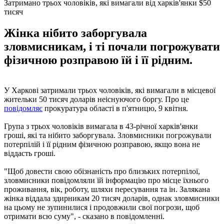
Затримано трьох чоловіків, які вимагали від харків'янки $50
тисяч
Жінка нібито заборгувала
зловмисникам, і ті почали погрожувати
фізичною розправою їй і її рідним.
У Харкові затримали трьох чоловіків, які вимагали в місцевої
жительки 50 тисяч доларів неіснуючого боргу. Про це
повідомляє
прокуратура області в п'ятницю, 9 квітня.
Група з трьох чоловіків вимагала в 43-річної харків'янки
гроші, які та нібито заборгувала. Зловмисники погрожували
потерпілій і її рідним фізичною розправою, якщо вона не
віддасть гроші.
"Щоб довести свою обізнаність про близьких потерпілої,
зловмисники повідомляли їй інформацію про місце їхнього
проживання, вік, роботу, шляхи пересування та ін. Залякана
жінка віддала здирникам 20 тисяч доларів, однак зловмисники
на цьому не зупинилися і продовжили свої погрози, щоб
отримати всю суму", - сказано в повідомленні.