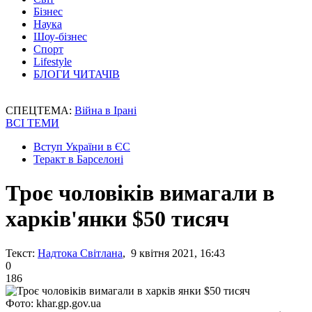
Бізнес
Наука
Шоу-бізнес
Спорт
Lifestyle
БЛОГИ ЧИТАЧІВ
СПЕЦТЕМА:
Війна в Ірані
ВСІ ТЕМИ
Вступ України в ЄС
Теракт в Барселоні
Троє чоловіків вимагали в
харків'янки $50 тисяч
Текст:
Надтока Світлана
, 9 квітня 2021, 16:43
0
186
Фото: khar.gp.gov.ua