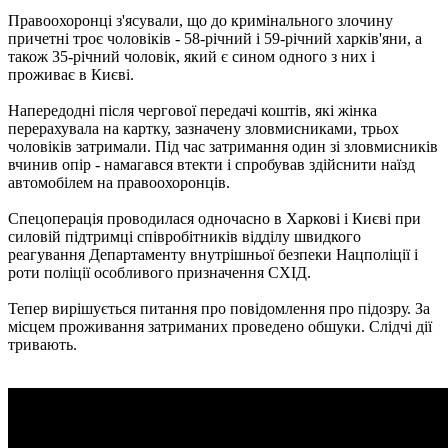
Правоохоронці з'ясували, що до кримінального злочину
причетні троє чоловіків - 58-річний і 59-річний харків'яни, а
також 35-річний чоловік, який є сином одного з них і
проживає в Києві.
Напередодні після чергової передачі коштів, які жінка
перерахувала на картку, зазначену зловмисниками, трьох
чоловіків затримали. Під час затримання один зі зловмисників
вчинив опір - намагався втекти і спробував здійснити наїзд
автомобілем на правоохоронців.
Спецоперація проводилася одночасно в Харкові і Києві при
силовій підтримці співробітників відділу швидкого
реагування Департаменту внутрішньої безпеки Нацполіції і
роти поліції особливого призначення СХІД.
Тепер вирішується питання про повідомлення про підозру. За
місцем проживання затриманих проведено обшуки. Слідчі дії
тривають.