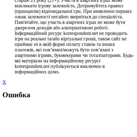
старше 21 року (21+). Участь в азартних іграх може
викликати ігрову залежність. Дотримуйтесь правил
(принципів) відповідальної гри. При виявленні перших
ознак залежності негайно зверніться до спеціаліста.
Пам'ятайте, що участь в азартних іграх не може бути
джерелом доходів або альтернативою роботі.
Інформаційний ресурс korrespondent.net не проводить
ігри на реальні та/або віртуальні гроші, також сайт не
приймає ні в якій формі оплату ставок та інших
платежів, які пов’язані/можуть бути пов’язані з
азартними іграми, букмекерами чи тоталізаторами. Будь-
які матеріали на інформаційному ресурсі
korrespondent.net публікуються виключно в
інформаційних цілях.
X
Ошибка