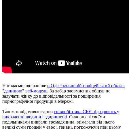
Нагадаємо, що раніше
в Одесі колишній поліцейський обклав
"даниною" веб-модель
. За хабар зловмисник обіцяв не
залучати жінку до відповідальності за поширення
порнографічної продукції в Мережі.
Також повідомлялося, що
співробітника СБУ підозрюють у
викраденні людини і здирництві
. Силовик зі своїми
подільниками викрали громадянина, вимагали від нього
великі суми грошей у євро і гривні, погрожуючи при цьому