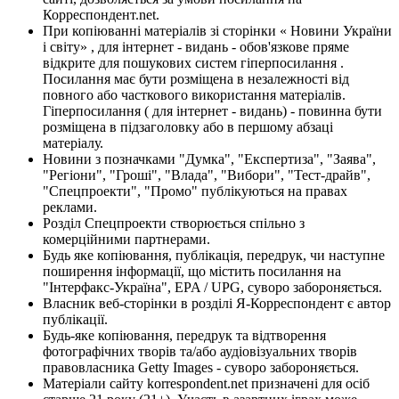
Корреспондент.net.
При копіюванні матеріалів зі сторінки « Новини України
і світу» , для інтернет - видань - обов'язкове пряме
відкрите для пошукових систем гіперпосилання .
Посилання має бути розміщена в незалежності від
повного або часткового використання матеріалів.
Гіперпосилання ( для інтернет - видань) - повинна бути
розміщена в підзаголовку або в першому абзаці
матеріалу.
Новини з позначками "Думка", "Експертиза", "Заява",
"Регіони", "Гроші", "Влада", "Вибори", "Тест-драйв",
"Спецпроекти", "Промо" публікуються на правах
реклами.
Розділ Спецпроекти створюється спільно з
комерційними партнерами.
Будь яке копіювання, публікація, передрук, чи наступне
поширення інформації, що містить посилання на
"Інтерфакс-Україна", EPA / UPG, суворо забороняється.
Власник веб-сторінки в розділі Я-Корреспондент є автор
публікації.
Будь-яке копіювання, передрук та відтворення
фотографічних творів та/або аудіовізуальних творів
правовласника Getty Images - суворо забороняється.
Матеріали сайту korrespondent.net призначені для осіб