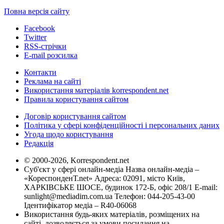
Повна версія сайту
Facebook
Twitter
RSS-стрічки
E-mail розсилка
Контакти
Реклама на сайті
Використання матеріалів korrespondent.net
Правила користування сайтом
Договір користування сайтом
Політика у сфері конфіденційності і персональних даних
Угода щодо користування
Редакція
© 2000-2026, Korrespondent.net
Суб'єкт у сфері онлайн-медіа Назва онлайн-медіа –
«КореспонденТ.net» Адреса: 02091, місто Київ,
ХАРКІВСЬКЕ ШОСЕ, будинок 172-Б, офіс 208/1 E-mail:
sunlight@mediadim.com.ua
Телефон: 044-205-43-00
Ідентифікатор медіа – R40-06068
Використання будь-яких матеріалів, розміщених на
сайті, дозволяється за умови посилання на