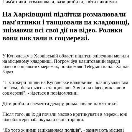
Пам'ятники розмалювали, вази розбили, квіти викинули
На Харківщині підлітки розмалювали
пам'ятники і танцювали на кладовищі,
знімаючи всі свої дії на відео. Ролики
вони виклали в соцмережі.
У Куп'янську в Харківській області підлітки знівечили могили
на місцевому кладовищі. Погром був влаштований заради
відео в соціальних мережах, повідомляє Telegram-канал Харків
Зараз.
"Тік-токери пішли на Куп'янське кладовище і влаштували там
погром, після цього - станцювали. Зняли на відео, виклали в
соцмережі", - йдеться в повідомленні.
Діти розбили елементи декору, розмалювали пам'ятники.
Після того, як їх дії почали масово критикувати в мережі, юні
відеоблогери заблокували свої сторінки.
"До того ж ними зацікавилася поліція", - зазначають місцеві