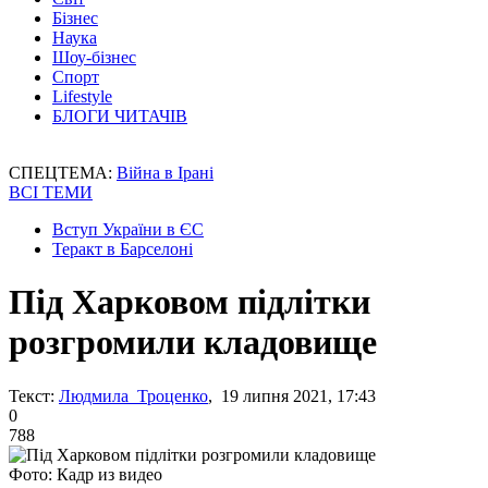
Бізнес
Наука
Шоу-бізнес
Спорт
Lifestyle
БЛОГИ ЧИТАЧІВ
СПЕЦТЕМА:
Війна в Ірані
ВСІ ТЕМИ
Вступ України в ЄС
Теракт в Барселоні
Під Харковом підлітки
розгромили кладовище
Текст:
Людмила Троценко
, 19 липня 2021, 17:43
0
788
Фото: Кадр из видео