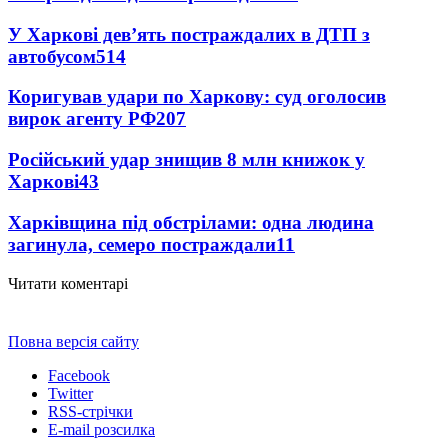
У Харкові дев’ять постраждалих в ДТП з
автобусом
514
Коригував удари по Харкову: суд оголосив
вирок агенту РФ
207
Російський удар знищив 8 млн книжок у
Харкові
43
Харківщина під обстрілами: одна людина
загинула, семеро постраждали
11
Читати коментарі
Повна версія сайту
Facebook
Twitter
RSS-стрічки
E-mail розсилка