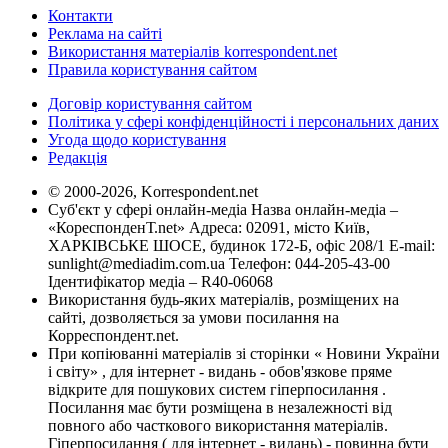
Контакти
Реклама на сайті
Використання матеріалів korrespondent.net
Правила користування сайтом
Договір користування сайтом
Політика у сфері конфіденційності і персональних даних
Угода щодо користування
Редакція
© 2000-2026, Korrespondent.net
Суб'єкт у сфері онлайн-медіа Назва онлайн-медіа –
«КореспонденТ.net» Адреса: 02091, місто Київ,
ХАРКІВСЬКЕ ШОСЕ, будинок 172-Б, офіс 208/1 E-mail:
sunlight@mediadim.com.ua
Телефон: 044-205-43-00
Ідентифікатор медіа – R40-06068
Використання будь-яких матеріалів, розміщених на
сайті, дозволяється за умови посилання на
Корреспондент.net.
При копіюванні матеріалів зі сторінки « Новини України
і світу» , для інтернет - видань - обов'язкове пряме
відкрите для пошукових систем гіперпосилання .
Посилання має бути розміщена в незалежності від
повного або часткового використання матеріалів.
Гіперпосилання ( для інтернет - видань) - повинна бути