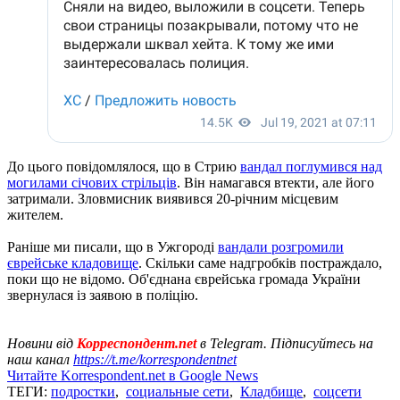
До цього повідомлялося, що в Стрию
вандал поглумився над
могилами січових стрільців
. Він намагався втекти, але його
затримали. Зловмисник виявився 20-річним місцевим
жителем.
Раніше ми писали, що в Ужгороді
вандали розгромили
єврейське кладовище
. Скільки саме надгробків постраждало,
поки що не відомо. Об'єднана єврейська громада України
звернулася із заявою в поліцію.
Новини від
Корреспондент.net
в Telegram. Підписуйтесь на
наш канал
https://t.me/korrespondentnet
Читайте Korrespondent.net в Google News
ТЕГИ:
подростки
,
социальные сети
,
Кладбище
,
соцсети