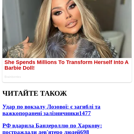
ЧИТАЙТЕ ТАКОЖ
Удар по вокзалу Лозової: є загиблі та
важкопоранені залізничники
1477
РФ вдарила Бандероллю по Харкову:
постраждали дев'ятеро людей
698