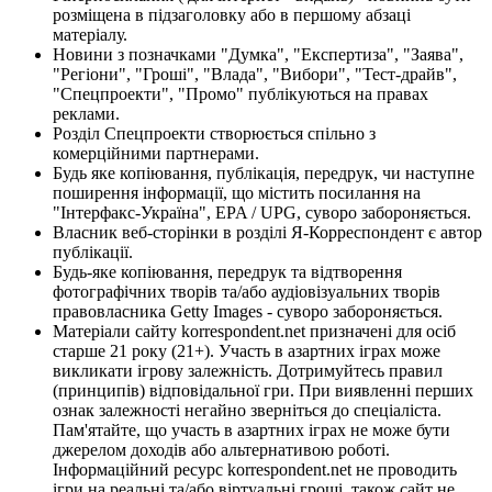
розміщена в підзаголовку або в першому абзаці
матеріалу.
Новини з позначками "Думка", "Експертиза", "Заява",
"Регіони", "Гроші", "Влада", "Вибори", "Тест-драйв",
"Спецпроекти", "Промо" публікуються на правах
реклами.
Розділ Спецпроекти створюється спільно з
комерційними партнерами.
Будь яке копіювання, публікація, передрук, чи наступне
поширення інформації, що містить посилання на
"Інтерфакс-Україна", EPA / UPG, суворо забороняється.
Власник веб-сторінки в розділі Я-Корреспондент є автор
публікації.
Будь-яке копіювання, передрук та відтворення
фотографічних творів та/або аудіовізуальних творів
правовласника Getty Images - суворо забороняється.
Матеріали сайту korrespondent.net призначені для осіб
старше 21 року (21+). Участь в азартних іграх може
викликати ігрову залежність. Дотримуйтесь правил
(принципів) відповідальної гри. При виявленні перших
ознак залежності негайно зверніться до спеціаліста.
Пам'ятайте, що участь в азартних іграх не може бути
джерелом доходів або альтернативою роботі.
Інформаційний ресурс korrespondent.net не проводить
ігри на реальні та/або віртуальні гроші, також сайт не