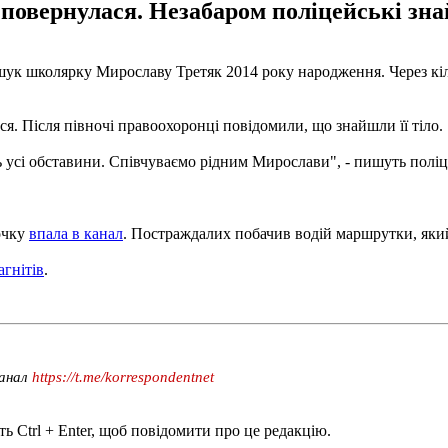
 повернулася. Незабаром поліцейські зна
розшук школярку Мирославу Третяк 2014 року народження. Через к
ся. Після півночі правоохоронці повідомили, що знайшли її тіло.
ь усі обставини. Співчуваємо рідним Мирослави", - пишуть поліц
очку
впала в канал
. Постраждалих побачив водій маршрутки, який 
агнітів
.
канал
https://t.me/korrespondentnet
ь Ctrl + Enter, щоб повідомити про це редакцію.