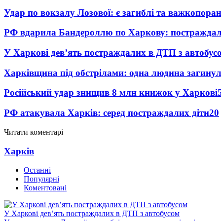
Удар по вокзалу Лозової: є загиблі та важкопора
РФ вдарила Бандероллю по Харкову: постраждал
У Харкові дев’ять постраждалих в ДТП з автобус
Харківщина під обстрілами: одна людина загинул
Російський удар знищив 8 млн книжок у Харкові
РФ атакувала Харків: серед постраждалих діти
20
Читати коментарі
Харків
Останні
Популярні
Коментовані
У Харкові дев’ять постраждалих в ДТП з автобусом