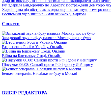
Удар по вокзалу Лозової: є загиблі та важкопоранені залізничн
РФ вдарила Бандероллю по Харкову: постраждали дев'ятеро лю
Харківщина під обстрілами: одна людина загинула, семеро пос
Російський удар знищив 8 млн книжок у Харкові
Сюжети
Загадковий звук вибуху налякав Москву: що це було
Вторгнення Росії в Україну. Онлайн
Війна на Близькому Сході. Онлайн
Підсумки 06.08: Санкції проти РФ і дрон у Лейпцигу
Бенкет генералів. Наслідки вибуху в Москві
ВИБІР РЕДАКТОРА