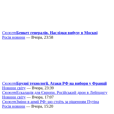
Сюжет
Бенкет генералів. Наслідки вибуху в Москві
Росія новини
— Вчора, 23:58
Сюжет
Брудні технології. Атаки РФ на вибори у Франції
Новини світу
— Вчора, 23:39
Сюжет
Ескалація для Європи. Російський дрон в Лейпцигу
Новини світу
— Вчора, 17:07
Сюжет
Зміни в армії РФ: що стоїть за рішенням Путіна
Росія новини
— Вчора, 15:20