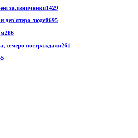
нені залізничники
1429
и дев'ятеро людей
695
ом
286
а, семеро постраждали
261
55