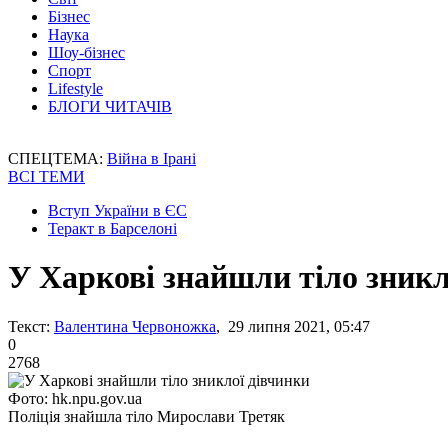
Бізнес
Наука
Шоу-бізнес
Спорт
Lifestyle
БЛОГИ ЧИТАЧІВ
СПЕЦТЕМА:
Війна в Ірані
ВСІ ТЕМИ
Вступ України в ЄС
Теракт в Барселоні
У Харкові знайшли тіло зникл
Текст:
Валентина Червоножка
, 29 липня 2021, 05:47
0
2768
Фото: hk.npu.gov.ua
Поліція знайшла тіло Мирослави Третяк