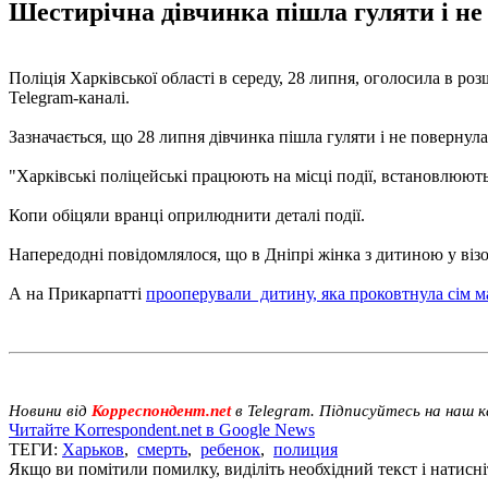
Шестирічна дівчинка пішла гуляти і не
Поліція Харківської області в середу, 28 липня, оголосила в 
Telegram-каналі.
Зазначається, що 28 липня дівчинка пішла гуляти і не повернула
"Харківські поліцейські працюють на місці події, встановлюют
Копи обіцяли вранці оприлюднити деталі події.
Напередодні повідомлялося, що в Дніпрі жінка з дитиною у віз
А на Прикарпатті
прооперували дитину, яка проковтнула сім м
Новини від
Корреспондент.net
в Telegram. Підписуйтесь на наш 
Читайте Korrespondent.net в Google News
ТЕГИ:
Харьков
,
смерть
,
ребенок
,
полиция
Якщо ви помітили помилку, виділіть необхідний текст і натисніт