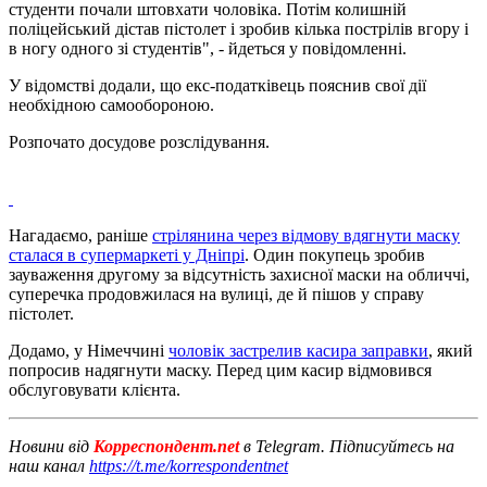
студенти почали штовхати чоловіка. Потім колишній
поліцейський дістав пістолет і зробив кілька пострілів вгору і
в ногу одного зі студентів", - йдеться у повідомленні.
У відомстві додали, що екс-податківець пояснив свої дії
необхідною самообороною.
Розпочато досудове розслідування.
Нагадаємо, раніше
стрілянина через відмову вдягнути маску
сталася в супермаркеті у Дніпрі
. Один покупець зробив
зауваження другому за відсутність захисної маски на обличчі,
суперечка продовжилася на вулиці, де й пішов у справу
пістолет.
Додамо, у Німеччині
чоловік застрелив касира заправки
, який
попросив надягнути маску. Перед цим касир відмовився
обслуговувати клієнта.
Новини від
Корреспондент.net
в Telegram. Підписуйтесь на
наш канал
https://t.me/korrespondentnet