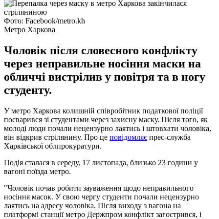
Фото: Facebook/metro.kh
Метро Харкова
Чоловік після словесного конфлікту
через неправильне носіння маски на
обличчі вистрілив у повітря та в ногу
студенту.
У метро Харкова колишній співробітник податкової поліції
посварився зі студентами через захисну маску. Після того, як
молоді люди почали нецензурно лаятись і штовхати чоловіка,
він відкрив стрілянину. Про це
повідомляє
прес-служба
Харківської облпрокуратури.
Подія сталася в середу, 17 листопада, близько 23 години у
вагоні поїзда метро.
"Чоловік почав робити зауваження щодо неправильного
носіння масок. У свою чергу студенти почали нецензурно
лаятись на адресу чоловіка. Після виходу з вагона на
платформі станції метро Держпром конфлікт загострився, і