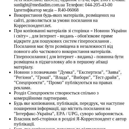
sunlight@mediadim.com.ua
Телефон: 044-205-43-00
Ідентифікатор медіа – R40-06068
Використання будь-яких матеріалів, розміщених на
сайті, дозволяється за умови посилання на
Корреспондент.net.
При копіюванні матеріалів зі сторінки « Новини України
і світу» , для інтернет - видань - обов'язкове пряме
відкрите для пошукових систем гіперпосилання .
Посилання має бути розміщена в незалежності від
повного або часткового використання матеріалів.
Гіперпосилання ( для інтернет - видань) - повинна бути
розміщена в підзаголовку або в першому абзаці
матеріалу.
Новини з позначками "Думка", "Експертиза", "Заява",
"Регіони", "Гроші", "Влада", "Вибори", "Тест-драйв",
"Спецпроекти", "Промо" публікуються на правах
реклами.
Розділ Спецпроекти створюється спільно з
комерційними партнерами.
Будь яке копіювання, публікація, передрук, чи наступне
поширення інформації, що містить посилання на
"Інтерфакс-Україна", EPA / UPG, суворо забороняється.
Власник веб-сторінки в розділі Я-Корреспондент є автор
публікації.