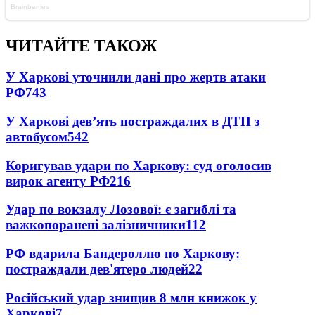
ЧИТАЙТЕ ТАКОЖ
У Харкові уточнили дані про жертв атаки
РФ
743
У Харкові дев’ять постраждалих в ДТП з
автобусом
542
Коригував удари по Харкову: суд оголосив
вирок агенту РФ
216
Удар по вокзалу Лозової: є загиблі та
важкопоранені залізничники
112
РФ вдарила Бандероллю по Харкову:
постраждали дев'ятеро людей
22
Російський удар знищив 8 млн книжок у
Харкові
7