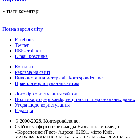
Читати коментарі
Повна версія сайту
Facebook
Twitter
RSS-стрічки
E-mail розсилка
Контакти
Реклама на сайті
Використання матеріалів korrespondent.net
Правила користування сайтом
Договір користування сайтом
Політика у сфері конфіденційності і персональних даних
Угода щодо користування
Редакція
© 2000-2026, Korrespondent.net
Суб'єкт у сфері онлайн-медіа Назва онлайн-медіа –
«КореспонденТ.net» Адреса: 02091, місто Київ,
ХАРКІВСЬКЕ ШОСЕ, будинок 172-Б, офіс 208/1 E-mail: