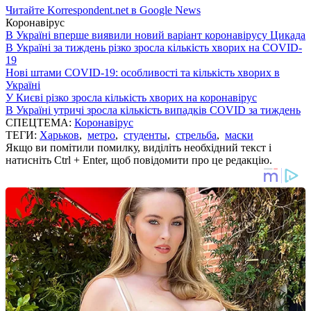
Читайте Korrespondent.net в Google News
Коронавірус
В Україні вперше виявили новий варіант коронавірусу Цикада
В Україні за тиждень різко зросла кількість хворих на COVID-
19
Нові штами COVID-19: особливості та кількість хворих в
Україні
У Києві різко зросла кількість хворих на коронавірус
В Україні утричі зросла кількість випадків COVID за тиждень
СПЕЦТЕМА:
Коронавірус
ТЕГИ:
Харьков
,
метро
,
студенты
,
стрельба
,
маски
Якщо ви помітили помилку, виділіть необхідний текст і
натисніть Ctrl + Enter, щоб повідомити про це редакцію.