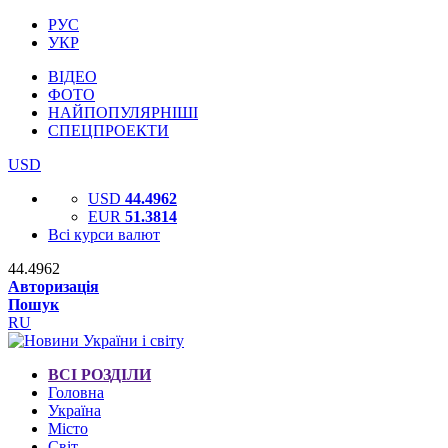
РУС
УКР
ВІДЕО
ФОТО
НАЙПОПУЛЯРНІШІ
СПЕЦПРОЕКТИ
USD
USD
44.4962
EUR
51.3814
Всі курси валют
44.4962
Авторизація
Пошук
RU
ВСІ РОЗДІЛИ
Головна
Україна
Місто
Світ