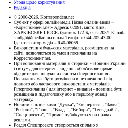
Угода щодо користування
Редакція
© 2000-2026, Korrespondent.net
Суб'єкт у сфері онлайн-медіа Назва онлайн-медіа –
«КореспонденТ.net» Адреса: 02091, місто Київ,
ХАРКІВСЬКЕ ШОСЕ, будинок 172-Б, офіс 208/1 E-mail:
sunlight@mediadim.com.ua
Телефон: 044-205-43-00
Ідентифікатор медіа – R40-06068
Використання будь-яких матеріалів, розміщених на
сайті, дозволяється за умови посилання на
Корреспондент.net.
При копіюванні матеріалів зі сторінки « Новини України
і світу» , для інтернет - видань - обов'язкове пряме
відкрите для пошукових систем гіперпосилання .
Посилання має бути розміщена в незалежності від
повного або часткового використання матеріалів.
Гіперпосилання ( для інтернет - видань) - повинна бути
розміщена в підзаголовку або в першому абзаці
матеріалу.
Новини з позначками "Думка", "Експертиза", "Заява",
"Регіони", "Гроші", "Влада", "Вибори", "Тест-драйв",
"Спецпроекти", "Промо" публікуються на правах
реклами.
Розділ Спецпроекти створюється спільно з