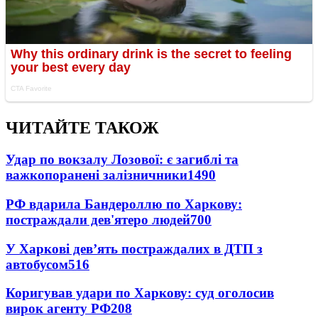
ЧИТАЙТЕ ТАКОЖ
Удар по вокзалу Лозової: є загиблі та
важкопоранені залізничники
1490
РФ вдарила Бандероллю по Харкову:
постраждали дев'ятеро людей
700
У Харкові дев’ять постраждалих в ДТП з
автобусом
516
Коригував удари по Харкову: суд оголосив
вирок агенту РФ
208