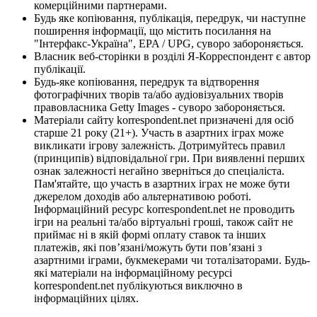
комерційними партнерами.
Будь яке копіювання, публікація, передрук, чи наступне
поширення інформації, що містить посилання на
"Інтерфакс-Україна", EPA / UPG, суворо забороняється.
Власник веб-сторінки в розділі Я-Корреспондент є автор
публікації.
Будь-яке копіювання, передрук та відтворення
фотографічних творів та/або аудіовізуальних творів
правовласника Getty Images - суворо забороняється.
Матеріали сайту korrespondent.net призначені для осіб
старше 21 року (21+). Участь в азартних іграх може
викликати ігрову залежність. Дотримуйтесь правил
(принципів) відповідальної гри. При виявленні перших
ознак залежності негайно зверніться до спеціаліста.
Пам'ятайте, що участь в азартних іграх не може бути
джерелом доходів або альтернативою роботі.
Інформаційний ресурс korrespondent.net не проводить
ігри на реальні та/або віртуальні гроші, також сайт не
приймає ні в якій формі оплату ставок та інших
платежів, які пов’язані/можуть бути пов’язані з
азартними іграми, букмекерами чи тоталізаторами. Будь-
які матеріали на інформаційному ресурсі
korrespondent.net публікуються виключно в
інформаційних цілях.