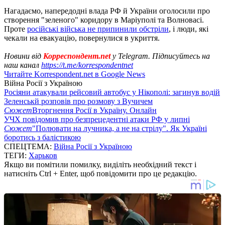
Нагадаємо, напередодні влада РФ й України оголосили про
створення "зеленого" коридору в Маріуполі та Волновасі.
Проте
російські війська не припинили обстріли
, і люди, які
чекали на евакуацію, повернулися в укриття.
Новини від
Корреспондент.net
у Telegram. Підписуйтесь на
наш канал
https://t.me/korrespondentnet
Читайте Korrespondent.net в Google News
Війна Росії з Україною
Росіяни атакували рейсовий автобус у Нікополі: загинув водій
Зеленськй розповів про розмову з Вучичем
Сюжет
Вторгнення Росії в Україну. Онлайн
УЧХ повідомив про безпрецедентні атаки РФ у липні
Сюжет
"Полювати на лучника, а не на стрілу". Як Україні
боротись з балістикою
СПЕЦТЕМА:
Війна Росії з Україною
ТЕГИ:
Харьков
Якщо ви помітили помилку, виділіть необхідний текст і
натисніть Ctrl + Enter, щоб повідомити про це редакцію.