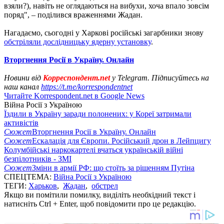
взяли?), навіть не оглядаються на вибухи, хоча впало зовсім
поряд", – поділився враженнями Жадан.
Нагадаємо, сьогодні у Харкові російські загарбники знову
обстріляли дослідницьку ядерну установку
.
Вторгнення Росії в Україну. Онлайн
Новини від
Корреспондент.net
у Telegram. Підписуйтесь на
наш канал
https://t.me/korrespondentnet
Читайте Korrespondent.net в Google News
Війна Росії з Україною
Їздили в Україну заради полонених: у Кореї затримали
активістів
Сюжет
Вторгнення Росії в Україну. Онлайн
Сюжет
Ескалація для Європи. Російський дрон в Лейпцигу
Колумбійські наркокартелі вчаться українській війні
безпілотників - ЗМІ
Сюжет
Зміни в армії РФ: що стоїть за рішенням Путіна
СПЕЦТЕМА:
Війна Росії з Україною
ТЕГИ:
Харьков
,
Жадан
,
обстрел
Якщо ви помітили помилку, виділіть необхідний текст і
натисніть Ctrl + Enter, щоб повідомити про це редакцію.