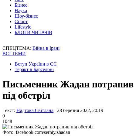
Бізнес
Наука
Шоу-бізнес
Спорт
Lifestyle
БЛОГИ ЧИТАЧІВ
СПЕЦТЕМА:
Війна в Ірані
ВСІ ТЕМИ
Вступ України в ЄС
Теракт в Барселоні
Письменник Жадан потрапив
під обстріл
Текст:
Надтока Світлана
, 28 березня 2022, 20:19
0
1048
Фото: facebook.com/serhiy.zhadan