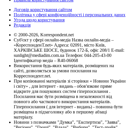
Договір користування сайтом
Політика у сфері конфіденційності і персональних даних
Угода щодо користування
Редакція
© 2000-2026, Korrespondent.net
Суб'єкт у сфері онлайн-медіа Назва онлайн-медіа –
«КореспонденТ.net» Адреса: 02091, місто Київ,
ХАРКІВСЬКЕ ШОСЕ, будинок 172-Б, офіс 208/1 E-mail:
sunlight@mediadim.com.ua
Телефон: 044-205-43-00
Ідентифікатор медіа – R40-06068
Використання будь-яких матеріалів, розміщених на
сайті, дозволяється за умови посилання на
Корреспондент.net.
При копіюванні матеріалів зі сторінки « Новини України
і світу» , для інтернет - видань - обов'язкове пряме
відкрите для пошукових систем гіперпосилання .
Посилання має бути розміщена в незалежності від
повного або часткового використання матеріалів.
Гіперпосилання ( для інтернет - видань) - повинна бути
розміщена в підзаголовку або в першому абзаці
матеріалу.
Новини з позначками "Думка", "Експертиза", "Заява",
"Регіони", "Гроші", "Влада", "Вибори", "Тест-драйв",