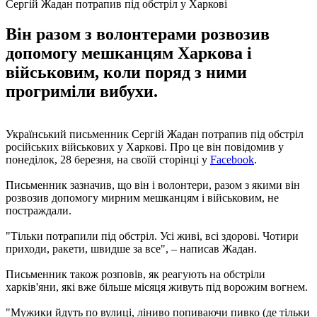
Сергій Жадан потрапив під обстріл у Харкові
Він разом з волонтерами розвозив
допомогу мешканцям Харкова і
військовим, коли поряд з ними
прогриміли вибухи.
Український письменник Сергій Жадан потрапив під обстріл
російських військових у Харкові. Про це він повідомив у
понеділок, 28 березня, на своїй сторінці у
Facebook
.
Письменник зазначив, що він і волонтери, разом з якими він
розвозив допомогу мирним мешканцям і військовим, не
постраждали.
"Тільки потрапили під обстріл. Усі живі, всі здорові. Чотири
приходи, ракети, швидше за все", – написав Жадан.
Письменник також розповів, як реагують на обстріли
харків'яни, які вже більше місяця живуть під ворожим вогнем.
"Мужики йдуть по вулиці, ліниво попиваючи пивко (де тільки