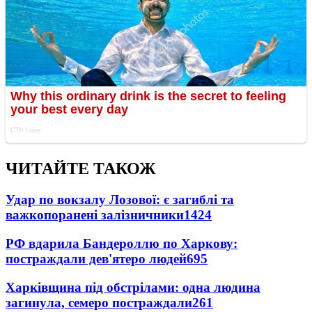
ЧИТАЙТЕ ТАКОЖ
Удар по вокзалу Лозової: є загиблі та
важкопоранені залізничники
1424
РФ вдарила Бандероллю по Харкову:
постраждали дев'ятеро людей
695
Харківщина під обстрілами: одна людина
загинула, семеро постраждали
261