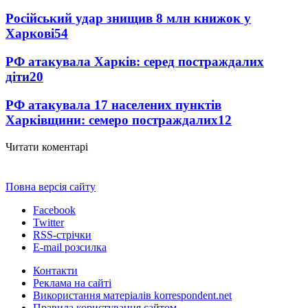
Російський удар знищив 8 млн книжок у
Харкові
54
РФ атакувала Харків: серед постраждалих
діти
20
РФ атакувала 17 населених пунктів
Харківщини: семеро постраждалих
12
Читати коментарі
Повна версія сайту
Facebook
Twitter
RSS-стрічки
E-mail розсилка
Контакти
Реклама на сайті
Використання матеріалів korrespondent.net
Правила користування сайтом