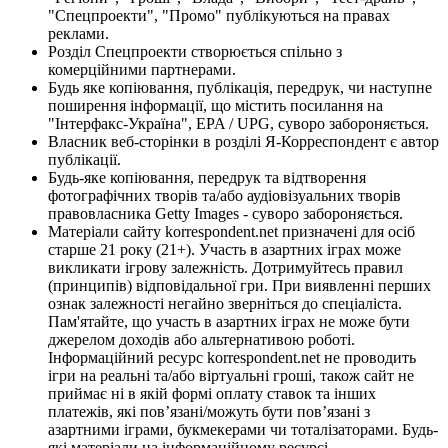
"Спецпроекти", "Промо" публікуються на правах
реклами.
Розділ Спецпроекти створюється спільно з
комерційними партнерами.
Будь яке копіювання, публікація, передрук, чи наступне
поширення інформації, що містить посилання на
"Інтерфакс-Україна", EPA / UPG, суворо забороняється.
Власник веб-сторінки в розділі Я-Корреспондент є автор
публікації.
Будь-яке копіювання, передрук та відтворення
фотографічних творів та/або аудіовізуальних творів
правовласника Getty Images - суворо забороняється.
Матеріали сайту korrespondent.net призначені для осіб
старше 21 року (21+). Участь в азартних іграх може
викликати ігрову залежність. Дотримуйтесь правил
(принципів) відповідальної гри. При виявленні перших
ознак залежності негайно зверніться до спеціаліста.
Пам'ятайте, що участь в азартних іграх не може бути
джерелом доходів або альтернативою роботі.
Інформаційний ресурс korrespondent.net не проводить
ігри на реальні та/або віртуальні гроші, також сайт не
приймає ні в якій формі оплату ставок та інших
платежів, які пов’язані/можуть бути пов’язані з
азартними іграми, букмекерами чи тоталізаторами. Будь-
які матеріали на інформаційному ресурсі