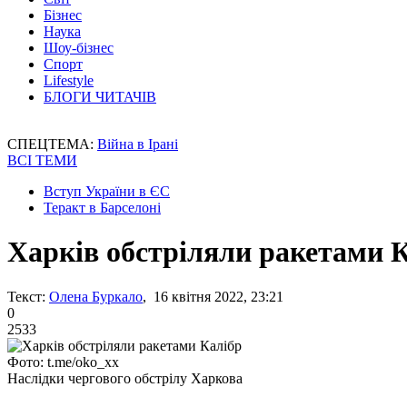
Бізнес
Наука
Шоу-бізнес
Спорт
Lifestyle
БЛОГИ ЧИТАЧІВ
СПЕЦТЕМА:
Війна в Ірані
ВСІ ТЕМИ
Вступ України в ЄС
Теракт в Барселоні
Харків обстріляли ракетами 
Текст:
Олена Буркало
, 16 квітня 2022, 23:21
0
2533
Фото: t.me/oko_xx
Наслідки чергового обстрілу Харкова