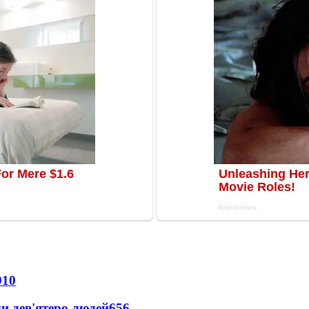
910
и дев'ятеро людей
656