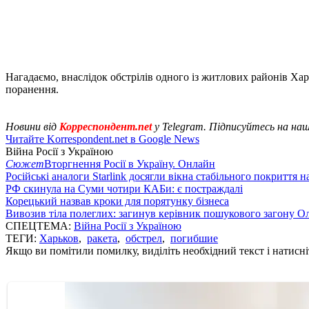
Нагадаємо, внаслідок обстрілів одного із житлових районів Ха
поранення.
Новини від
Корреспондент.net
у Telegram. Підписуйтесь на на
Читайте Korrespondent.net в Google News
Війна Росії з Україною
Сюжет
Вторгнення Росії в Україну. Онлайн
Російські аналоги Starlink досягли вікна стабільного покриття 
РФ скинула на Суми чотири КАБи: є постраждалі
Корецький назвав кроки для порятунку бізнеса
Вивозив тіла полеглих: загинув керівник пошукового загону О
СПЕЦТЕМА:
Війна Росії з Україною
ТЕГИ:
Харьков
,
ракета
,
обстрел
,
погибшие
Якщо ви помітили помилку, виділіть необхідний текст і натисніт