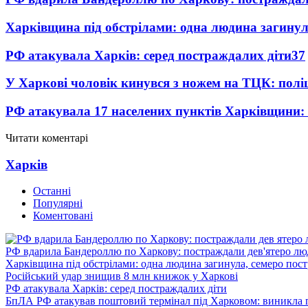
Харківщина під обстрілами: одна людина загинул
РФ атакувала Харків: серед постраждалих діти
37
У Харкові чоловік кинувся з ножем на ТЦК: полі
РФ атакувала 17 населених пунктів Харківщини:
Читати коментарі
Харків
Останні
Популярні
Коментовані
РФ вдарила Бандероллю по Харкову: постраждали дев'ятеро лю
Харківщина під обстрілами: одна людина загинула, семеро пос
Російський удар знищив 8 млн книжок у Харкові
РФ атакувала Харків: серед постраждалих діти
БпЛА РФ атакував поштовий термінал під Харковом: виникла