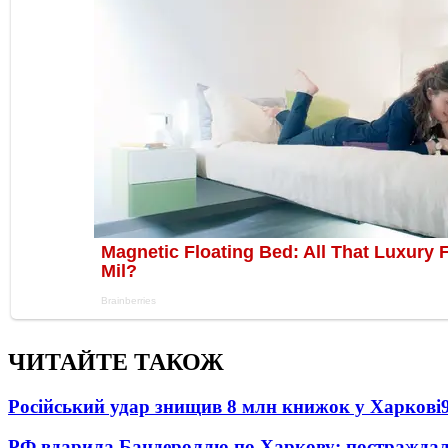
ЧИТАЙТЕ ТАКОЖ
Російський удар знищив 8 млн книжок у Харкові
РФ вдарила Бандероллю по Харкову: постраждал