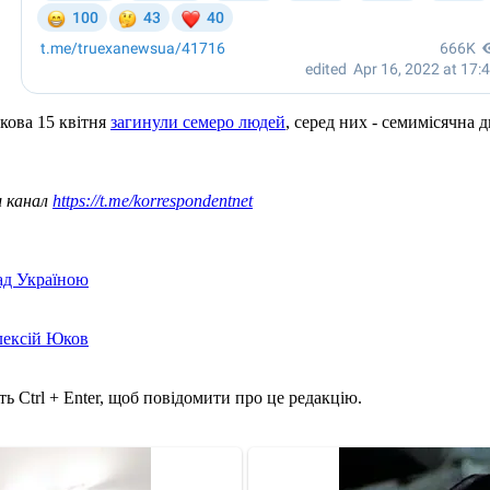
ркова 15 квітня
загинули семеро людей
, серед них - семимісячна 
ш канал
https://t.me/korrespondentnet
над Україною
лексій Юков
ь Ctrl + Enter, щоб повідомити про це редакцію.