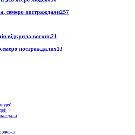
а, семеро постраждали
257
ція відкрила вогонь
21
 семеро постраждалих
13
дей
траждали
 пожежа