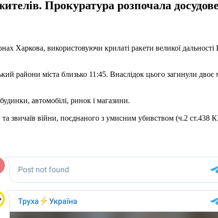
жителів. Прокуратура розпочала досудов
айонах Харкова, використовуючи крилаті ракети великої дальності
ький райони міста близько 11:45. Внаслідок цього загинули дво
будинки, автомобілі, ринок і магазини.
та звичаїв війни, поєднаного з умисним убивством (ч.2 ст.438 К