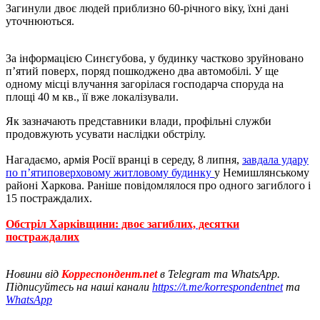
Загинули двоє людей приблизно 60-річного віку, їхні дані
уточнюються.
За інформацією Синєгубова, у будинку частково зруйновано
п’ятий поверх, поряд пошкоджено два автомобілі. У ще
одному місці влучання загорілася господарча споруда на
площі 40 м кв., її вже локалізували.
Як зазначають представники влади, профільні служби
продовжують усувати наслідки обстрілу.
Нагадаємо, армія Росії вранці в середу, 8 липня,
завдала удару
по п’ятиповерховому житловому будинку
у Немишлянському
районі Харкова. Раніше повідомлялося про одного загиблого і
15 постраждалих.
Обстріл Харківщини: двоє загиблих, десятки
постраждалих
Новини від
Корреспондент.net
в Telegram та WhatsApp.
Підписуйтесь на наші канали
https://t.me/korrespondentnet
та
WhatsApp