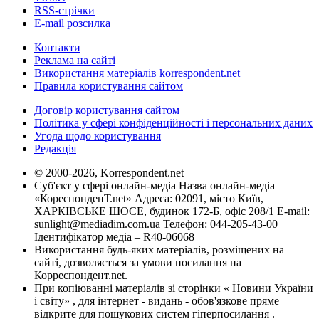
RSS-стрічки
E-mail розсилка
Контакти
Реклама на сайті
Використання матеріалів korrespondent.net
Правила користування сайтом
Договір користування сайтом
Політика у сфері конфіденційності і персональних даних
Угода щодо користування
Редакція
© 2000-2026, Korrespondent.net
Суб'єкт у сфері онлайн-медіа Назва онлайн-медіа –
«КореспонденТ.net» Адреса: 02091, місто Київ,
ХАРКІВСЬКЕ ШОСЕ, будинок 172-Б, офіс 208/1 E-mail:
sunlight@mediadim.com.ua
Телефон: 044-205-43-00
Ідентифікатор медіа – R40-06068
Використання будь-яких матеріалів, розміщених на
сайті, дозволяється за умови посилання на
Корреспондент.net.
При копіюванні матеріалів зі сторінки « Новини України
і світу» , для інтернет - видань - обов'язкове пряме
відкрите для пошукових систем гіперпосилання .