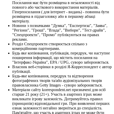
Посилання має бути розміщена в незалежності від
повного або часткового використання матеріалів.
Гіперпосилання ( для інтернет - видань) - повинна бути
розміщена в підзаголовку або в першому абзаці
матеріалу.
Новини з позначками "Думка", "Експертиза", "Заява",
"Регіони", "Гроші", "Влада", "Вибори", "Тест-драйв",
"Спецпроекти", "Промо" публікуються на правах
реклами.
Розділ Спецпроекти створюється спільно з
комерційними партнерами.
Будь яке копіювання, публікація, передрук, чи наступне
поширення інформації, що містить посилання на
"Інтерфакс-Україна", EPA / UPG, суворо забороняється.
Власник веб-сторінки в розділі Я-Корреспондент є автор
публікації.
Будь-яке копіювання, передрук та відтворення
фотографічних творів та/або аудіовізуальних творів
правовласника Getty Images - суворо забороняється.
Матеріали сайту korrespondent.net призначені для осіб
старше 21 року (21+). Участь в азартних іграх може
викликати ігрову залежність. Дотримуйтесь правил
(принципів) відповідальної гри. При виявленні перших
ознак залежності негайно зверніться до спеціаліста.
Пам'ятайте, що участь в азартних іграх не може бути