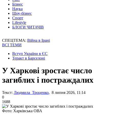
Бізнес
Наука
Шоу-бізнес
Спорт
Lifestyle
БЛОГИ ЧИТАЧІВ
СПЕЦТЕМА:
Війна в Ірані
ВСІ ТЕМИ
Вступ України в ЄС
Теракт в Барселоні
У Харкові зростає число
загиблих і постраждалих
Текст:
Людмила Троценко
, 8 липня 2026, 11:14
0
1688
Фото: Харківська ОВА