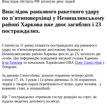
Внаслідок обстрілу РФ загинули двоє людей
Внаслідок ранкового ракетного удару
по п'ятиповерхівці у Немишлянському
районі Харкова вже двоє загиблих і 23
постраждалих.
Станом на 11 ранку кількість постраждалих від ранкового
удару по п'ятиповерховому житловому будинку в
Немишлянському районі Харкова зросло до 23, загинуло дві
особи. Цю інформацію повідомив міський голова Харкова
Ігор Терехов
та начальник Харківської ОВА
Олег Синєгубов
у
Telegram.
За даними Синєгубова, зазнали поранень четверо дітей:
хлопці 17, 16, 3 років і 12-річна дівчинка. Із 16 поранених
людей у лікарні наразі перебувають п’ятеро, один чоловік - у
важкому стані, в операційній.
Ще 7 постраждалих отримали гостру реакцію на стрес, їм
надали медичну допомогу на місці.