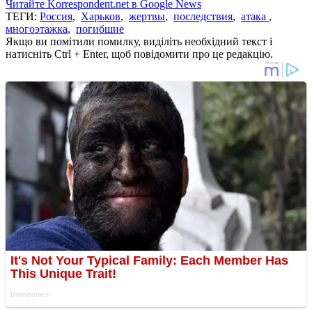
Читайте Korrespondent.net в Google News
ТЕГИ:
Россия
,
Харьков
,
жертвы
,
последствия
,
атака
,
многоэтажка
,
погибшие
Якщо ви помітили помилку, виділіть необхідний текст і
натисніть Ctrl + Enter, щоб повідомити про це редакцію.