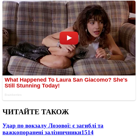
ЧИТАЙТЕ ТАКОЖ
Удар по вокзалу Лозової: є загиблі та
важкопоранені залізничники
1514