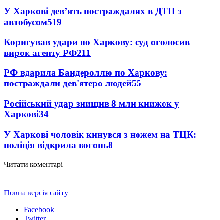
У Харкові дев’ять постраждалих в ДТП з
автобусом
519
Коригував удари по Харкову: суд оголосив
вирок агенту РФ
211
РФ вдарила Бандероллю по Харкову:
постраждали дев'ятеро людей
55
Російський удар знищив 8 млн книжок у
Харкові
34
У Харкові чоловік кинувся з ножем на ТЦК:
поліція відкрила вогонь
8
Читати коментарі
Повна версія сайту
Facebook
Twitter