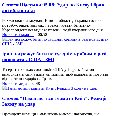
Сюжет
Підсумки 05.08: Удар по Києву і брак
антибалістики
РФ масовано атакувала Київ та область; Україна гостро
потребує ракет, здатних перехоплювати балістику.
Кореспондент.net виділяє головні події вчорашнього дня.
Новости Украины
- 06:58
Іран погрожує бити по сусіднім країнам в разі
нових атак США - ЗМІ
Тегеран закликав союзників США у Перській затоці
використати свій вплив на Трампа, щоб відмовити його від
відновлення ударів по Ірану.
Новости мира
- 02:48
Сюжет
"Намагаються зламати Київ". Реакція
Заходу на удар
Президент Франції Емманюель Макрон наголосив, що