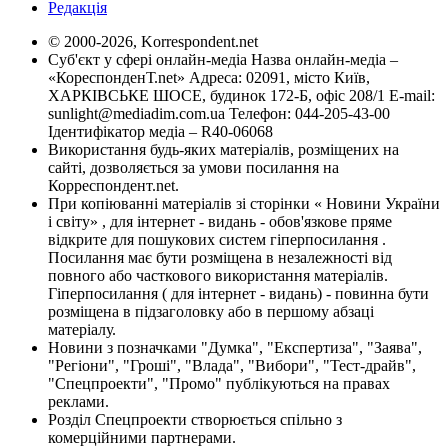
Редакція
© 2000-2026, Korrespondent.net
Суб'єкт у сфері онлайн-медіа Назва онлайн-медіа –
«КореспонденТ.net» Адреса: 02091, місто Київ,
ХАРКІВСЬКЕ ШОСЕ, будинок 172-Б, офіс 208/1 E-mail:
sunlight@mediadim.com.ua
Телефон: 044-205-43-00
Ідентифікатор медіа – R40-06068
Використання будь-яких матеріалів, розміщених на
сайті, дозволяється за умови посилання на
Корреспондент.net.
При копіюванні матеріалів зі сторінки « Новини України
і світу» , для інтернет - видань - обов'язкове пряме
відкрите для пошукових систем гіперпосилання .
Посилання має бути розміщена в незалежності від
повного або часткового використання матеріалів.
Гіперпосилання ( для інтернет - видань) - повинна бути
розміщена в підзаголовку або в першому абзаці
матеріалу.
Новини з позначками "Думка", "Експертиза", "Заява",
"Регіони", "Гроші", "Влада", "Вибори", "Тест-драйв",
"Спецпроекти", "Промо" публікуються на правах
реклами.
Розділ Спецпроекти створюється спільно з
комерційними партнерами.