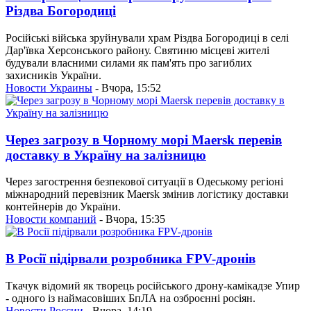
Різдва Богородиці
Російські війська зруйнували храм Різдва Богородиці в селі
Дар'ївка Херсонського району. Святиню місцеві жителі
будували власними силами як пам'ять про загиблих
захисників України.
Новости Украины
- Вчора, 15:52
Через загрозу в Чорному морі Maersk перевів
доставку в Україну на залізницю
Через загострення безпекової ситуації в Одеському регіоні
міжнародний перевізник Maersk змінив логістику доставки
контейнерів до України.
Новости компаний
- Вчора, 15:35
В Росії підірвали розробника FPV-дронів
Ткачук відомий як творець російського дрону-камікадзе Упир
- одного із наймасовіших БпЛА на озброєнні росіян.
Новости России
- Вчора, 14:19