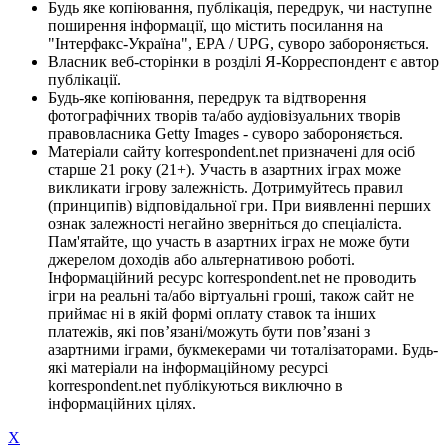
Будь яке копіювання, публікація, передрук, чи наступне
поширення інформації, що містить посилання на
"Інтерфакс-Україна", EPA / UPG, суворо забороняється.
Власник веб-сторінки в розділі Я-Корреспондент є автор
публікації.
Будь-яке копіювання, передрук та відтворення
фотографічних творів та/або аудіовізуальних творів
правовласника Getty Images - суворо забороняється.
Матеріали сайту korrespondent.net призначені для осіб
старше 21 року (21+). Участь в азартних іграх може
викликати ігрову залежність. Дотримуйтесь правил
(принципів) відповідальної гри. При виявленні перших
ознак залежності негайно зверніться до спеціаліста.
Пам'ятайте, що участь в азартних іграх не може бути
джерелом доходів або альтернативою роботі.
Інформаційний ресурс korrespondent.net не проводить
ігри на реальні та/або віртуальні гроші, також сайт не
приймає ні в якій формі оплату ставок та інших
платежів, які пов’язані/можуть бути пов’язані з
азартними іграми, букмекерами чи тоталізаторами. Будь-
які матеріали на інформаційному ресурсі
korrespondent.net публікуються виключно в
інформаційних цілях.
X