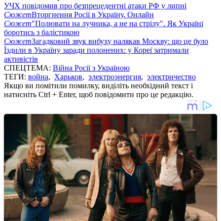
УЧХ повідомив про безпрецедентні атаки РФ у липні
Сюжет
Вторгнення Росії в Україну. Онлайн
Сюжет
"Полювати на лучника, а не на стрілу". Як Україні
боротись з балістикою
Сюжет
Загадковий звук вибуху налякав Москву: що це було
Їздили в Україну заради полонених: у Кореї затримали
активістів
СПЕЦТЕМА:
Війна Росії з Україною
ТЕГИ:
война
,
Харьков
,
электроэнергия
,
электричество
Якщо ви помітили помилку, виділіть необхідний текст і
натисніть Ctrl + Enter, щоб повідомити про це редакцію.