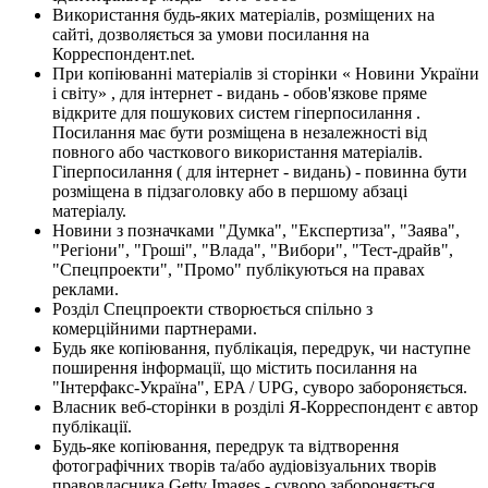
Використання будь-яких матеріалів, розміщених на
сайті, дозволяється за умови посилання на
Корреспондент.net.
При копіюванні матеріалів зі сторінки « Новини України
і світу» , для інтернет - видань - обов'язкове пряме
відкрите для пошукових систем гіперпосилання .
Посилання має бути розміщена в незалежності від
повного або часткового використання матеріалів.
Гіперпосилання ( для інтернет - видань) - повинна бути
розміщена в підзаголовку або в першому абзаці
матеріалу.
Новини з позначками "Думка", "Експертиза", "Заява",
"Регіони", "Гроші", "Влада", "Вибори", "Тест-драйв",
"Спецпроекти", "Промо" публікуються на правах
реклами.
Розділ Спецпроекти створюється спільно з
комерційними партнерами.
Будь яке копіювання, публікація, передрук, чи наступне
поширення інформації, що містить посилання на
"Інтерфакс-Україна", EPA / UPG, суворо забороняється.
Власник веб-сторінки в розділі Я-Корреспондент є автор
публікації.
Будь-яке копіювання, передрук та відтворення
фотографічних творів та/або аудіовізуальних творів
правовласника Getty Images - суворо забороняється.