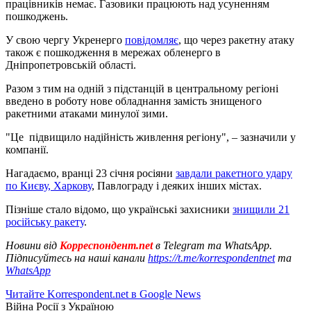
працівників немає. Газовики працюють над усуненням
пошкоджень.
У свою чергу Укренерго
повідомляє
, що через ракетну атаку
також є пошкодження в мережах обленерго в
Дніпропетровській області.
Разом з тим на одній з підстанцій в центральному регіоні
введено в роботу нове обладнання замість знищеного
ракетними атаками минулої зими.
"Це підвищило надійність живлення регіону", – зазначили у
компанії.
Нагадаємо, вранці 23 січня росіяни
завдали ракетного удару
по Києву, Харкову
, Павлограду і деяких інших містах.
Пізніше стало відомо, що українські захисники
знищили 21
російську ракету
.
Новини від
Корреспондент.net
в Telegram та WhatsApp.
Підписуйтесь на наші канали
https://t.me/korrespondentnet
та
WhatsApp
Читайте Korrespondent.net в Google News
Війна Росії з Україною