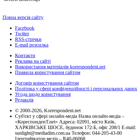
Повна версія сайту
Facebook
Twitter
RSS-стрічки
E-mail розсилка
Контакти
Реклама на сайті
Використання матеріалів korrespondent.net
Правила користування сайтом
Договір користування сайтом
Політика у сфері конфіденційності і персональних даних
Угода щодо користування
Редакція
© 2000-2026, Korrespondent.net
Суб'єкт у сфері онлайн-медіа Назва онлайн-медіа –
«КореспонденТ.net» Адреса: 02091, місто Київ,
ХАРКІВСЬКЕ ШОСЕ, будинок 172-Б, офіс 208/1 E-mail:
sunlight@mediadim.com.ua
Телефон: 044-205-43-00
Ідентифікатор медіа – R40-06068