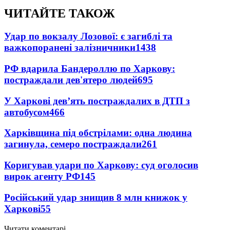
ЧИТАЙТЕ ТАКОЖ
Удар по вокзалу Лозової: є загиблі та
важкопоранені залізничники
1438
РФ вдарила Бандероллю по Харкову:
постраждали дев'ятеро людей
695
У Харкові дев’ять постраждалих в ДТП з
автобусом
466
Харківщина під обстрілами: одна людина
загинула, семеро постраждали
261
Коригував удари по Харкову: суд оголосив
вирок агенту РФ
145
Російський удар знищив 8 млн книжок у
Харкові
55
Читати коментарі