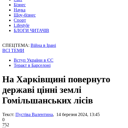
Бізнес
Наука
Шоу-бізнес
Спорт
Lifestyle
БЛОГИ ЧИТАЧІВ
СПЕЦТЕМА:
Війна в Ірані
ВСІ ТЕМИ
Вступ України в ЄС
Теракт в Барселоні
На Харківщині повернуто
державі цінні землі
Гомільшанських лісів
Текст:
Пустіва Валентина
, 14 березня 2024, 13:45
0
752