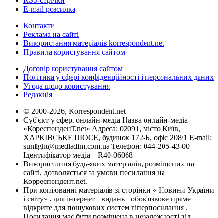
RSS-стрічки
E-mail розсилка
Контакти
Реклама на сайті
Використання матеріалів korrespondent.net
Правила користування сайтом
Договір користування сайтом
Політика у сфері конфіденційності і персональних даних
Угода щодо користування
Редакція
© 2000-2026, Korrespondent.net
Суб'єкт у сфері онлайн-медіа Назва онлайн-медіа –
«КореспонденТ.net» Адреса: 02091, місто Київ,
ХАРКІВСЬКЕ ШОСЕ, будинок 172-Б, офіс 208/1 E-mail:
sunlight@mediadim.com.ua
Телефон: 044-205-43-00
Ідентифікатор медіа – R40-06068
Використання будь-яких матеріалів, розміщених на
сайті, дозволяється за умови посилання на
Корреспондент.net.
При копіюванні матеріалів зі сторінки « Новини України
і світу» , для інтернет - видань - обов'язкове пряме
відкрите для пошукових систем гіперпосилання .
Посилання має бути розміщена в незалежності від