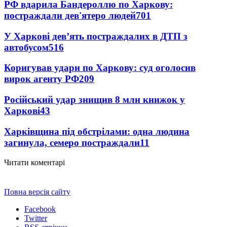
РФ вдарила Бандероллю по Харкову:
постраждали дев'ятеро людей
701
У Харкові дев’ять постраждалих в ДТП з
автобусом
516
Коригував удари по Харкову: суд оголосив
вирок агенту РФ
209
Російський удар знищив 8 млн книжок у
Харкові
43
Харківщина під обстрілами: одна людина
загинула, семеро постраждали
11
Читати коментарі
Повна версія сайту
Facebook
Twitter