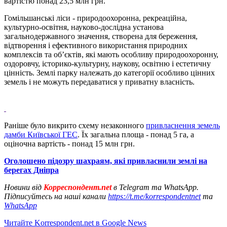
вартістю понад 23,5 млн грн.
Гомільшанські ліси - природоохоронна, рекреаційна,
культурно-освітня, науково-дослідна установа
загальнодержавного значення, створена для береження,
відтворення і ефективного використання природних
комплексів та об’єктів, які мають особливу природоохоронну,
оздоровчу, історико-культурну, наукову, освітню і естетичну
цінність. Землі парку належать до категорії особливо цінних
земель і не можуть передаватися у приватну власність.
Раніше було викрито схему незаконного
привласнення земель
дамби Київської ГЕС
. Їх загальна площа - понад 5 га, а
оціночна вартість - понад 15 млн грн.
Оголошено підозру шахраям, які привласнили землі на
берегах Дніпра
Новини від
Корреспондент.net
в Telegram та WhatsApp.
Підписуйтесь на наші канали
https://t.me/korrespondentnet
та
WhatsApp
Читайте Korrespondent.net в Google News