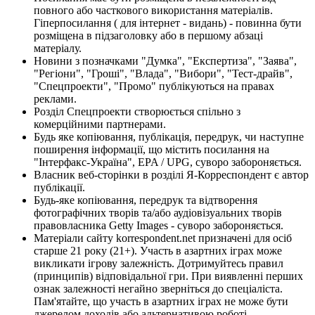
повного або часткового використання матеріалів.
Гіперпосилання ( для інтернет - видань) - повинна бути
розміщена в підзаголовку або в першому абзаці
матеріалу.
Новини з позначками "Думка", "Експертиза", "Заява",
"Регіони", "Гроші", "Влада", "Вибори", "Тест-драйв",
"Спецпроекти", "Промо" публікуються на правах
реклами.
Розділ Спецпроекти створюється спільно з
комерційними партнерами.
Будь яке копіювання, публікація, передрук, чи наступне
поширення інформації, що містить посилання на
"Інтерфакс-Україна", EPA / UPG, суворо забороняється.
Власник веб-сторінки в розділі Я-Корреспондент є автор
публікації.
Будь-яке копіювання, передрук та відтворення
фотографічних творів та/або аудіовізуальних творів
правовласника Getty Images - суворо забороняється.
Матеріали сайту korrespondent.net призначені для осіб
старше 21 року (21+). Участь в азартних іграх може
викликати ігрову залежність. Дотримуйтесь правил
(принципів) відповідальної гри. При виявленні перших
ознак залежності негайно зверніться до спеціаліста.
Пам'ятайте, що участь в азартних іграх не може бути
джерелом доходів або альтернативою роботі.