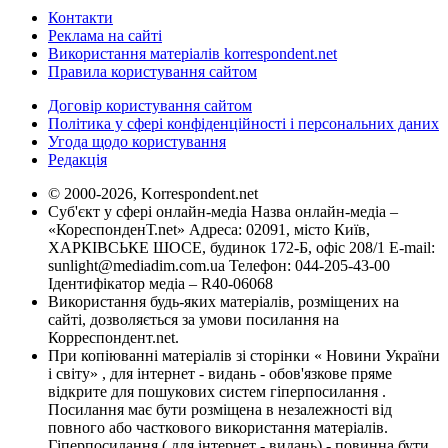
Контакти
Реклама на сайті
Використання матеріалів korrespondent.net
Правила користування сайтом
Договір користування сайтом
Політика у сфері конфіденційності і персональних даних
Угода щодо користування
Редакція
© 2000-2026, Korrespondent.net
Суб'єкт у сфері онлайн-медіа Назва онлайн-медіа –
«КореспонденТ.net» Адреса: 02091, місто Київ,
ХАРКІВСЬКЕ ШОСЕ, будинок 172-Б, офіс 208/1 E-mail:
sunlight@mediadim.com.ua
Телефон: 044-205-43-00
Ідентифікатор медіа – R40-06068
Використання будь-яких матеріалів, розміщених на
сайті, дозволяється за умови посилання на
Корреспондент.net.
При копіюванні матеріалів зі сторінки « Новини України
і світу» , для інтернет - видань - обов'язкове пряме
відкрите для пошукових систем гіперпосилання .
Посилання має бути розміщена в незалежності від
повного або часткового використання матеріалів.
Гіперпосилання ( для інтернет - видань) - повинна бути