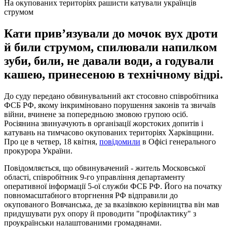
На окупованих територіях рашисти катували українців
струмом
Кати привʼязували до мочок вух дроти
й били струмом, спилювали напилком
зуби, били, не давали води, а годували
кашею, принесеною в технічному відрі.
До суду передано обвинувальний акт стосовно співробітника
ФСБ РФ, якому інкриміновано порушення законів та звичаїв
війни, вчинене за попередньою змовою групою осіб.
Росіянина звинуачують в організації жорстоких допитів і
катувань на тимчасово окупованих територіях Харківщини.
Про це в четвер, 18 квітня,
повідомили
в Офісі генерального
прокурора України.
Повідомляється, що обвинувачений - житель Московської
області, співробітник 9-го управління департаменту
оперативної інформації 5-ої служби ФСБ РФ. Його на початку
повномасштабного вторгнення РФ відправили до
окупованого Вовчанська, де за вказівкою керівництва він мав
придушувати рух опору й проводити "профілактику" з
проукраїнськи налаштованими громадянами.