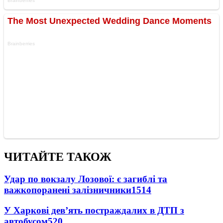
ЧИТАЙТЕ ТАКОЖ
Удар по вокзалу Лозової: є загиблі та
важкопоранені залізничники
1514
У Харкові дев’ять постраждалих в ДТП з
автобусом
520