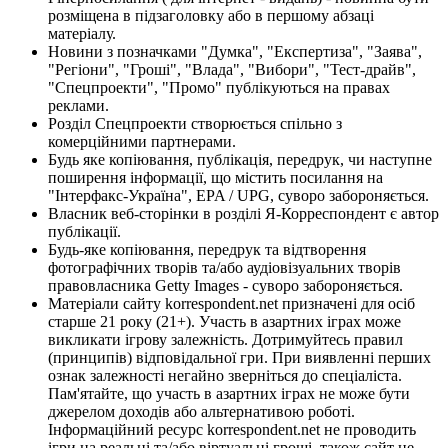
розміщена в підзаголовку або в першому абзаці
матеріалу.
Новини з позначками "Думка", "Експертиза", "Заява",
"Регіони", "Гроші", "Влада", "Вибори", "Тест-драйв",
"Спецпроекти", "Промо" публікуються на правах
реклами.
Розділ Спецпроекти створюється спільно з
комерційними партнерами.
Будь яке копіювання, публікація, передрук, чи наступне
поширення інформації, що містить посилання на
"Інтерфакс-Україна", EPA / UPG, суворо забороняється.
Власник веб-сторінки в розділі Я-Корреспондент є автор
публікації.
Будь-яке копіювання, передрук та відтворення
фотографічних творів та/або аудіовізуальних творів
правовласника Getty Images - суворо забороняється.
Матеріали сайту korrespondent.net призначені для осіб
старше 21 року (21+). Участь в азартних іграх може
викликати ігрову залежність. Дотримуйтесь правил
(принципів) відповідальної гри. При виявленні перших
ознак залежності негайно зверніться до спеціаліста.
Пам'ятайте, що участь в азартних іграх не може бути
джерелом доходів або альтернативою роботі.
Інформаційний ресурс korrespondent.net не проводить
ігри на реальні та/або віртуальні гроші, також сайт не