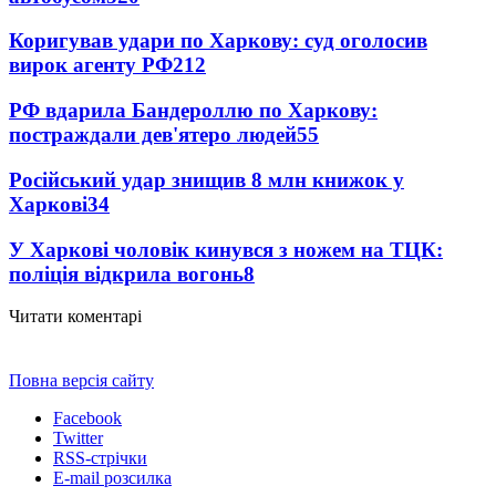
Коригував удари по Харкову: суд оголосив
вирок агенту РФ
212
РФ вдарила Бандероллю по Харкову:
постраждали дев'ятеро людей
55
Російський удар знищив 8 млн книжок у
Харкові
34
У Харкові чоловік кинувся з ножем на ТЦК:
поліція відкрила вогонь
8
Читати коментарі
Повна версія сайту
Facebook
Twitter
RSS-стрічки
E-mail розсилка