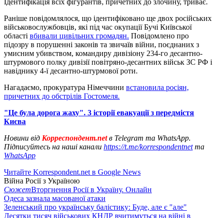
Ідентифікація всіх фігурантів, причетних до злочину, триває.
Раніше повідомлялося, що ідентифіковано ще двох російських
військовослужбовців, які під час окупації Бучі Київської
області
вбивали цивільних громадян.
Повідомлено про
підозру в порушенні законів та звичаїв війни, поєднаних з
умисним убивством, командиру дивізіону 234-го десантно-
штурмового полку дивізії повітряно-десантних військ ЗС РФ і
навіднику 4-ї десантно-штурмової роти.
Нагадаємо, прокуратура Німеччини
встановила росіян,
причетних до обстрілів Гостомеля.
"Це була дорога жаху". 3 історії евакуації з передмістя
Києва
Новини від
Корреспондент.net
в Telegram та WhatsApp.
Підписуйтесь на наші канали
https://t.me/korrespondentnet
та
WhatsApp
Читайте Korrespondent.net в Google News
Війна Росії з Україною
Сюжет
Вторгнення Росії в Україну. Онлайн
Одеса зазнала масованої атаки
Зеленський про українську балістику: Буде, але є "але"
Десятки тисяч військових КНДР вчитимуться на війні в