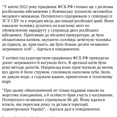
"У квітні 2022 року працівник ФСБ РФ спільно ще з десятьма
російськими військовими у Вовчанську зупинили автомобіль
місцевого мешканця. Потерпілого підозрювали у співпраці із
ЗСУ, СБУ та у передачі місць дислокації російської армії. Вони
наказали чоловіку рухатись на власному авто по
обумовленому маршруту у супроводі двох російських
військових. Приїхавши до місцевої прокуратури, де була
облаштована катівня, окупанти силоміць затягнули чоловіка
до підвалу, де, крім нього, ще було більше десяти незаконно
затриманих осіб", - йдеться в повідомленні.
У катівні під кураторством працівника ФСБ РФ проводили
допит затриманого й катували його. В арсеналі катів були
різні методи допитів. Наприклад вони привʼязували до мочок
вух дроти й били струмом, спилювали напилком зуби, били,
не давали води, а годували кашею, принесеною в технічному
відрі.
"При цьому обвинувачений не тільки віддавав накази на
жорстоке поводження, а й особисто брав участь у катуваннях.
Потерпілого незаконно утримували 86 діб. Йому вдалося
втекти, він переплив річку та дістався території,
підконтрольної Україні", - йдеться далі в повідомленні.