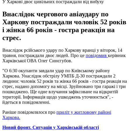
У Харкові двоє цивільних постраждали від вибуху
Внаслідок чергового авіаудару по
Харкову постраждали чоловік 52 років
і жінка 66 років - гостра реакція на
стрес.
Внаслідок рсійського удару по Харкову вранці у віторок, 14
травня, постраждали двоє людей. Про це
повідомив
керівник
Харківської ОВА Олег Синєгубов.
"О 6:30 окупанти завдали удар по Київському району
Харкова. Унаслідок обстрілу УМПБ Д-30 постраждали 2
людини: чоловік 52 років та жінка 66 років - гостра реакція на
стрес, надано допомогу на місці. Зруйновано три гаражі і три
пошкоджено. Ще одне влучання зафіксоване на відкритій
території. Інформація щодо ушкоджень уточнюється", -
йдеться в повідомленні.
Раніше повідомлялося про
приліт у житловому районі
Харкова.
Новий фронт. Ситуація у Харківській області