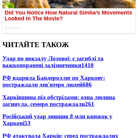
ЧИТАЙТЕ ТАКОЖ
Удар по вокзалу Лозової: є загиблі та
важкопоранені залізничники
1410
РФ вдарила Бандероллю по Харкову:
постраждали дев'ятеро людей
686
Харківщина під обстрілами: одна людина
загинула, семеро постраждали
261
Російський удар знищив 8 млн книжок у
Харкові
53
РФ атакувала Харків: серед постраждалих