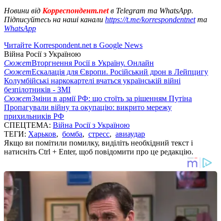
Новини від
Корреспондент.net
в Telegram та WhatsApp.
Підписуйтесь на наші канали
https://t.me/korrespondentnet
та
WhatsApp
Читайте Korrespondent.net в Google News
Війна Росії з Україною
Сюжет
Вторгнення Росії в Україну. Онлайн
Сюжет
Ескалація для Європи. Російський дрон в Лейпцигу
Колумбійські наркокартелі вчаться українській війні
безпілотників - ЗМІ
Сюжет
Зміни в армії РФ: що стоїть за рішенням Путіна
Пропагували війну та окупацію: викрито мережу
прихильників РФ
СПЕЦТЕМА:
Війна Росії з Україною
ТЕГИ:
Харьков
,
бомба
,
стресс
,
авиаудар
Якщо ви помітили помилку, виділіть необхідний текст і
натисніть Ctrl + Enter, щоб повідомити про це редакцію.