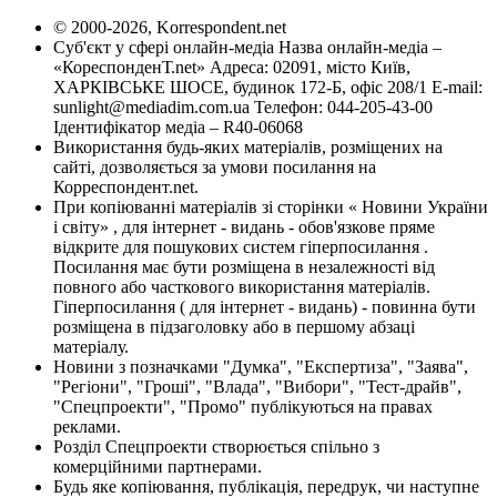
© 2000-2026, Korrespondent.net
Суб'єкт у сфері онлайн-медіа Назва онлайн-медіа –
«КореспонденТ.net» Адреса: 02091, місто Київ,
ХАРКІВСЬКЕ ШОСЕ, будинок 172-Б, офіс 208/1 E-mail:
sunlight@mediadim.com.ua
Телефон: 044-205-43-00
Ідентифікатор медіа – R40-06068
Використання будь-яких матеріалів, розміщених на
сайті, дозволяється за умови посилання на
Корреспондент.net.
При копіюванні матеріалів зі сторінки « Новини України
і світу» , для інтернет - видань - обов'язкове пряме
відкрите для пошукових систем гіперпосилання .
Посилання має бути розміщена в незалежності від
повного або часткового використання матеріалів.
Гіперпосилання ( для інтернет - видань) - повинна бути
розміщена в підзаголовку або в першому абзаці
матеріалу.
Новини з позначками "Думка", "Експертиза", "Заява",
"Регіони", "Гроші", "Влада", "Вибори", "Тест-драйв",
"Спецпроекти", "Промо" публікуються на правах
реклами.
Розділ Спецпроекти створюється спільно з
комерційними партнерами.
Будь яке копіювання, публікація, передрук, чи наступне