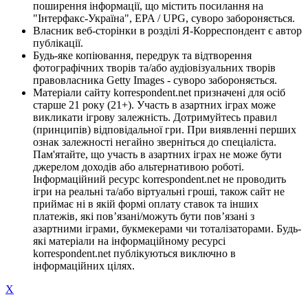
поширення інформації, що містить посилання на
"Інтерфакс-Україна", EPA / UPG, суворо забороняється.
Власник веб-сторінки в розділі Я-Корреспондент є автор
публікації.
Будь-яке копіювання, передрук та відтворення
фотографічних творів та/або аудіовізуальних творів
правовласника Getty Images - суворо забороняється.
Матеріали сайту korrespondent.net призначені для осіб
старше 21 року (21+). Участь в азартних іграх може
викликати ігрову залежність. Дотримуйтесь правил
(принципів) відповідальної гри. При виявленні перших
ознак залежності негайно зверніться до спеціаліста.
Пам'ятайте, що участь в азартних іграх не може бути
джерелом доходів або альтернативою роботі.
Інформаційний ресурс korrespondent.net не проводить
ігри на реальні та/або віртуальні гроші, також сайт не
приймає ні в якій формі оплату ставок та інших
платежів, які пов’язані/можуть бути пов’язані з
азартними іграми, букмекерами чи тоталізаторами. Будь-
які матеріали на інформаційному ресурсі
korrespondent.net публікуються виключно в
інформаційних цілях.
X