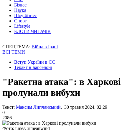
Бізнес
Наука
Шоу-бізнес
Спорт
Lifestyle
БЛОГИ ЧИТАЧІВ
СПЕЦТЕМА:
Війна в Ірані
ВСІ ТЕМИ
Вступ України в ЄС
Теракт в Барселоні
"Ракетна атака": в Харкові
пролунали вибухи
Текст:
Максим Липчанський
, 30 травня 2024, 02:29
0
2086
Фото: t.me/Crimeanwind