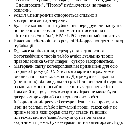
"Спецпроекти", "Промо" публікуються на правах
реклами.
Розділ Спецпроекти створюється спільно з
комерційними партнерами.
Будь яке копіювання, публікація, передрук, чи наступне
поширення інформації, що містить посилання на
"Інтерфакс-Україна", EPA / UPG, суворо забороняється.
Власник веб-сторінки в розділі Я-Корреспондент є автор
публікації.
Будь-яке копіювання, передрук та відтворення
фотографічних творів та/або аудіовізуальних творів
правовласника Getty Images - суворо забороняється.
Матеріали сайту korrespondent.net призначені для осіб
старше 21 року (21+). Участь в азартних іграх може
викликати ігрову залежність. Дотримуйтесь правил
(принципів) відповідальної гри. При виявленні перших
ознак залежності негайно зверніться до спеціаліста.
Пам'ятайте, що участь в азартних іграх не може бути
джерелом доходів або альтернативою роботі.
Інформаційний ресурс korrespondent.net не проводить
ігри на реальні та/або віртуальні гроші, також сайт не
приймає ні в якій формі оплату ставок та інших
платежів, які пов’язані/можуть бути пов’язані з
азартними іграми, букмекерами чи тоталізаторами. Будь-