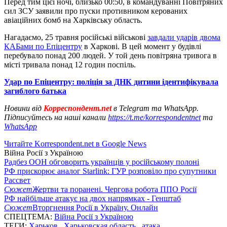
Перед тим цієї ночі, близько 00:50, в командуванні Повітряних
сил ЗСУ заявили про пуски противником керованих
авіаційних бомб на Харківську область.
Нагадаємо, 25 травня російські військові
завдали ударів двома
КАБами по Епіцентру
в Харкові. В цей момент у будівлі
перебувало понад 200 людей. У той день повітряна тривога в
місті тривала понад 12 годин поспіль.
Удар по Епіцентру: поліція за ДНК дитини ідентифікувала
загиблого батька
Новини від
Корреспондент.net
в Telegram та WhatsApp.
Підписуйтесь на наші канали
https://t.me/korrespondentnet
та
WhatsApp
Читайте Korrespondent.net в Google News
Війна Росії з Україною
Радбез ООН обговорить українців у російському полоні
РФ прискорює аналог Starlink: ГУР розповіло про супутники
Рассвет
Сюжет
Жертви та поранені. Чергова робота ППО Росії
РФ найбільше атакує на двох напрямках - Генштаб
Сюжет
Вторгнення Росії в Україну. Онлайн
СПЕЦТЕМА:
Війна Росії з Україною
ТЕГИ:
Харьков
,
Харьковская область
,
атака