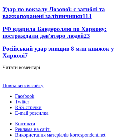
Удар по вокзалу Лозової: є загиблі та
важкопоранені залізничники
113
РФ вдарила Бандероллю по Харкову:
постраждали дев'ятеро людей
23
Російський удар знищив 8 млн книжок у
Харкові
7
Читати коментарі
Повна версія сайту
Facebook
Twitter
RSS-стрічки
E-mail розсилка
Контакти
Реклама на сайті
Використання матеріалів korrespondent.net