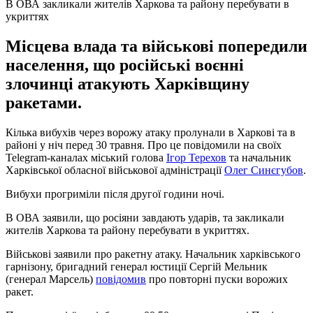
В ОВА закликали жителів Харкова та району перебувати в
укриттях
Місцева влада та військові попередили
населення, що російські воєнні
злочинці атакують Харківщину
ракетами.
Кілька вибухів через ворожу атаку пролунали в Харкові та в
районі у ніч перед 30 травня. Про це повідомили на своїх
Telegram-каналах міський голова
Ігор Терехов
та начальник
Харківської обласної військової адміністрації
Олег Синєгубов
.
Вибухи прогриміли після другої години ночі.
В ОВА заявили, що росіяни завдають ударів, та закликали
жителів Харкова та району перебувати в укриттях.
Військові заявили про ракетну атаку. Начальник харківського
гарнізону, бригадний генерал юстиції Сергій Мельник
(генерал Марсель)
повідомив
про повторні пуски ворожих
ракет.