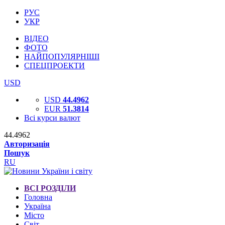
РУС
УКР
ВІДЕО
ФОТО
НАЙПОПУЛЯРНІШІ
СПЕЦПРОЕКТИ
USD
USD
44.4962
EUR
51.3814
Всі курси валют
44.4962
Авторизація
Пошук
RU
ВСІ РОЗДІЛИ
Головна
Україна
Місто
Світ