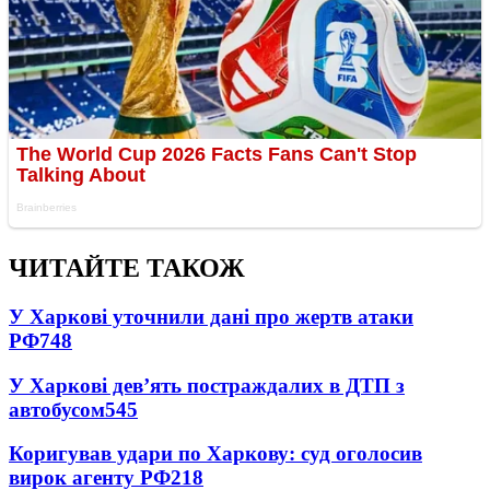
ЧИТАЙТЕ ТАКОЖ
У Харкові уточнили дані про жертв атаки
РФ
748
У Харкові дев’ять постраждалих в ДТП з
автобусом
545
Коригував удари по Харкову: суд оголосив
вирок агенту РФ
218