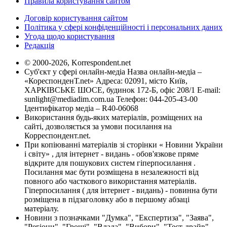
Правила користування сайтом
Договір користування сайтом
Політика у сфері конфіденційності і персональних даних
Угода щодо користування
Редакція
© 2000-2026, Korrespondent.net
Суб'єкт у сфері онлайн-медіа Назва онлайн-медіа –
«КореспонденТ.net» Адреса: 02091, місто Київ,
ХАРКІВСЬКЕ ШОСЕ, будинок 172-Б, офіс 208/1 E-mail:
sunlight@mediadim.com.ua
Телефон: 044-205-43-00
Ідентифікатор медіа – R40-06068
Використання будь-яких матеріалів, розміщених на
сайті, дозволяється за умови посилання на
Корреспондент.net.
При копіюванні матеріалів зі сторінки « Новини України
і світу» , для інтернет - видань - обов'язкове пряме
відкрите для пошукових систем гіперпосилання .
Посилання має бути розміщена в незалежності від
повного або часткового використання матеріалів.
Гіперпосилання ( для інтернет - видань) - повинна бути
розміщена в підзаголовку або в першому абзаці
матеріалу.
Новини з позначками "Думка", "Експертиза", "Заява",
"Регіони", "Гроші", "Влада", "Вибори", "Тест-драйв",