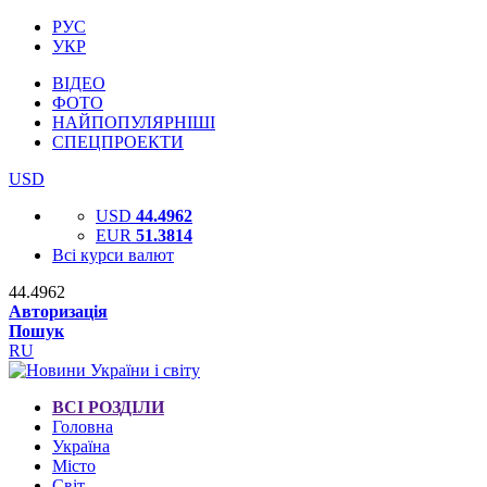
РУС
УКР
ВІДЕО
ФОТО
НАЙПОПУЛЯРНІШІ
СПЕЦПРОЕКТИ
USD
USD
44.4962
EUR
51.3814
Всі курси валют
44.4962
Авторизація
Пошук
RU
ВСІ РОЗДІЛИ
Головна
Україна
Місто
Світ