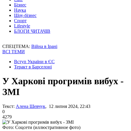
Бізнес
Наука
Шоу-бізнес
Спорт
Lifestyle
БЛОГИ ЧИТАЧІВ
СПЕЦТЕМА:
Війна в Ірані
ВСІ ТЕМИ
Вступ України в ЄС
Теракт в Барселоні
У Харкові прогримів вибух -
ЗМІ
Текст:
Алена Шевчук
, 12 липня 2024, 22:43
0
4279
Фото: Соцсети (иллюстративное фото)