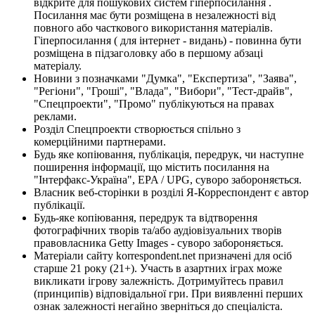
відкрите для пошукових систем гіперпосилання .
Посилання має бути розміщена в незалежності від
повного або часткового використання матеріалів.
Гіперпосилання ( для інтернет - видань) - повинна бути
розміщена в підзаголовку або в першому абзаці
матеріалу.
Новини з позначками "Думка", "Експертиза", "Заява",
"Регіони", "Гроші", "Влада", "Вибори", "Тест-драйв",
"Спецпроекти", "Промо" публікуються на правах
реклами.
Розділ Спецпроекти створюється спільно з
комерційними партнерами.
Будь яке копіювання, публікація, передрук, чи наступне
поширення інформації, що містить посилання на
"Інтерфакс-Україна", EPA / UPG, суворо забороняється.
Власник веб-сторінки в розділі Я-Корреспондент є автор
публікації.
Будь-яке копіювання, передрук та відтворення
фотографічних творів та/або аудіовізуальних творів
правовласника Getty Images - суворо забороняється.
Матеріали сайту korrespondent.net призначені для осіб
старше 21 року (21+). Участь в азартних іграх може
викликати ігрову залежність. Дотримуйтесь правил
(принципів) відповідальної гри. При виявленні перших
ознак залежності негайно зверніться до спеціаліста.