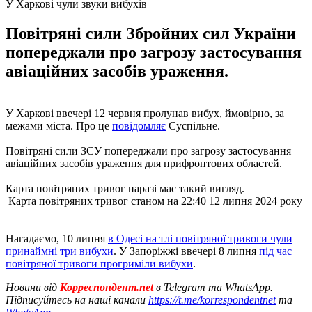
У Харкові чули звуки вибухів
Повітряні сили Збройних сил України
попереджали про загрозу застосування
авіаційних засобів ураження.
У Харкові ввечері 12 червня пролунав вибух, ймовірно, за
межами міста. Про це
повідомляє
Суспільне.
Повітряні сили ЗСУ попереджали про загрозу застосування
авіаційних засобів ураження для прифронтових областей.
Карта повітряних тривог наразі має такий вигляд.
Карта повітряних тривог станом на 22:40 12 липня 2024 року
Нагадаємо, 10 липня
в Одесі на тлі повітряної тривоги чули
принаймні три вибухи
. У Запоріжжі ввечері 8 липня
під час
повітряної тривоги прогриміли вибухи
.
Новини від
Корреспондент.net
в Telegram та WhatsApp.
Підписуйтесь на наші канали
https://t.me/korrespondentnet
та