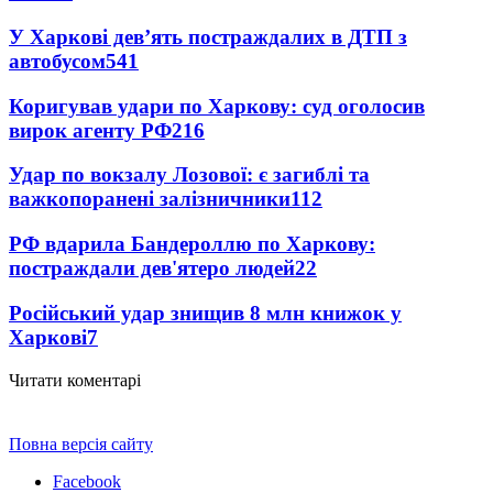
У Харкові дев’ять постраждалих в ДТП з
автобусом
541
Коригував удари по Харкову: суд оголосив
вирок агенту РФ
216
Удар по вокзалу Лозової: є загиблі та
важкопоранені залізничники
112
РФ вдарила Бандероллю по Харкову:
постраждали дев'ятеро людей
22
Російський удар знищив 8 млн книжок у
Харкові
7
Читати коментарі
Повна версія сайту
Facebook