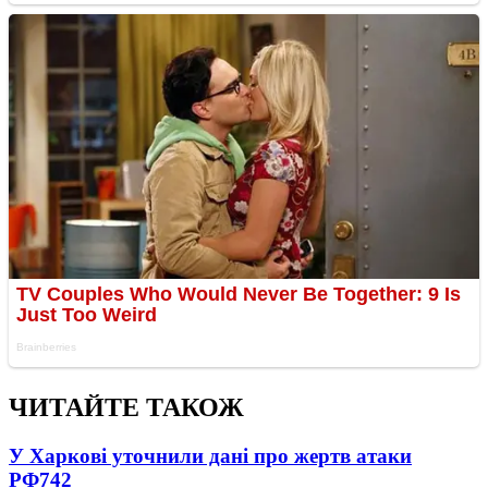
ЧИТАЙТЕ ТАКОЖ
У Харкові уточнили дані про жертв атаки
РФ
742