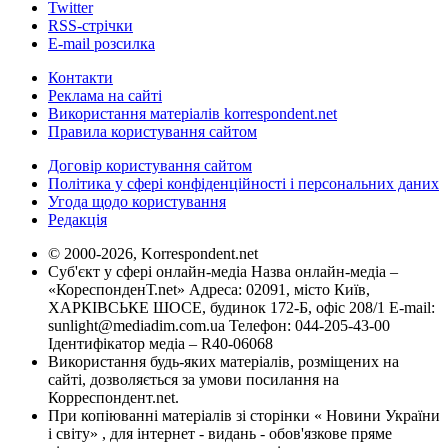
Twitter
RSS-стрічки
E-mail розсилка
Контакти
Реклама на сайті
Використання матеріалів korrespondent.net
Правила користування сайтом
Договір користування сайтом
Політика у сфері конфіденційності і персональних даних
Угода щодо користування
Редакція
© 2000-2026, Korrespondent.net
Суб'єкт у сфері онлайн-медіа Назва онлайн-медіа –
«КореспонденТ.net» Адреса: 02091, місто Київ,
ХАРКІВСЬКЕ ШОСЕ, будинок 172-Б, офіс 208/1 E-mail:
sunlight@mediadim.com.ua
Телефон: 044-205-43-00
Ідентифікатор медіа – R40-06068
Використання будь-яких матеріалів, розміщених на
сайті, дозволяється за умови посилання на
Корреспондент.net.
При копіюванні матеріалів зі сторінки « Новини України
і світу» , для інтернет - видань - обов'язкове пряме