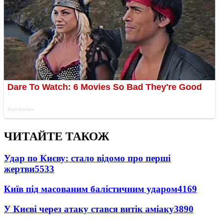
ЧИТАЙТЕ ТАКОЖ
Удар по Києву: стало відомо про перші
жертви
5533
Київ під масованим балістичним ударом
4169
У Києві через атаку стався витік аміаку
3890