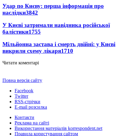
Удар по Києву: перша інформація про
наслідки
3842
У Києві затримали навідника російської
балістики
1755
Мільйонна застава і смерть двійні: у Києві
викрили схему лікаря
1710
Читати коментарі
Повна версія сайту
Facebook
Twitter
RSS-стрічки
E-mail розсилка
Контакти
Реклама на сайті
Використання матеріалів korrespondent.net
Правила користування сайтом