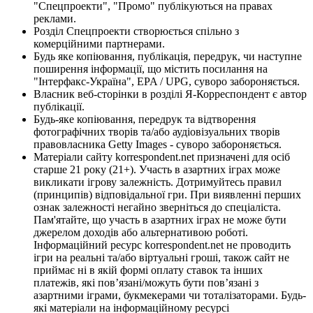
"Спецпроекти", "Промо" публікуються на правах
реклами.
Розділ Спецпроекти створюється спільно з
комерційними партнерами.
Будь яке копіювання, публікація, передрук, чи наступне
поширення інформації, що містить посилання на
"Інтерфакс-Україна", EPA / UPG, суворо забороняється.
Власник веб-сторінки в розділі Я-Корреспондент є автор
публікації.
Будь-яке копіювання, передрук та відтворення
фотографічних творів та/або аудіовізуальних творів
правовласника Getty Images - суворо забороняється.
Матеріали сайту korrespondent.net призначені для осіб
старше 21 року (21+). Участь в азартних іграх може
викликати ігрову залежність. Дотримуйтесь правил
(принципів) відповідальної гри. При виявленні перших
ознак залежності негайно зверніться до спеціаліста.
Пам'ятайте, що участь в азартних іграх не може бути
джерелом доходів або альтернативою роботі.
Інформаційний ресурс korrespondent.net не проводить
ігри на реальні та/або віртуальні гроші, також сайт не
приймає ні в якій формі оплату ставок та інших
платежів, які пов’язані/можуть бути пов’язані з
азартними іграми, букмекерами чи тоталізаторами. Будь-
які матеріали на інформаційному ресурсі