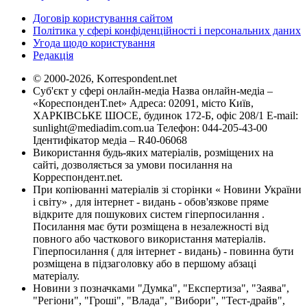
Договір користування сайтом
Політика у сфері конфіденційності і персональних даних
Угода щодо користування
Редакція
© 2000-2026, Korrespondent.net
Суб'єкт у сфері онлайн-медіа Назва онлайн-медіа –
«КореспонденТ.net» Адреса: 02091, місто Київ,
ХАРКІВСЬКЕ ШОСЕ, будинок 172-Б, офіс 208/1 E-mail:
sunlight@mediadim.com.ua
Телефон: 044-205-43-00
Ідентифікатор медіа – R40-06068
Використання будь-яких матеріалів, розміщених на
сайті, дозволяється за умови посилання на
Корреспондент.net.
При копіюванні матеріалів зі сторінки « Новини України
і світу» , для інтернет - видань - обов'язкове пряме
відкрите для пошукових систем гіперпосилання .
Посилання має бути розміщена в незалежності від
повного або часткового використання матеріалів.
Гіперпосилання ( для інтернет - видань) - повинна бути
розміщена в підзаголовку або в першому абзаці
матеріалу.
Новини з позначками "Думка", "Експертиза", "Заява",
"Регіони", "Гроші", "Влада", "Вибори", "Тест-драйв",