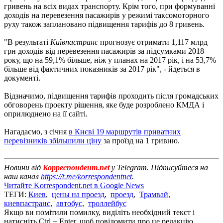
гривень на всіх видах транспорту. Крім того, при формуванні
доходів на перевезення пасажирів у режимі таксомоторного
руху також заплановано підвищення тарифів до 8 гривень.
"В результаті
Київпастранс
прогнозує отримати 1,117 млрд
грн доходів від перевезення пасажирів за підсумками 2018
року, що на 59,1% більше, ніж у планах на 2017 рік, і на 53,7%
більше від фактичних показників за 2017 рік", - йдеться в
документі.
Відзначимо, підвищення тарифів проходить після громадських
обговорень проекту рішення, яке буде розроблено КМДА і
оприлюднено на її сайті.
Нагадаємо, з січня
в Києві 19 маршрутів приватних
перевізників збільшили ціну
за проїзд на 1 гривню.
Новини від
Корреспондент.net
у Telegram. Підписуйтеся на
наш канал
https://t.me/korrespondentnet
.
Читайте Korrespondent.net в Google News
ТЕГИ:
Киев
,
цены на проезд
,
проезд
,
Трамвай
,
киевпастранс
,
автобус
,
троллейбус
Якщо ви помітили помилку, виділіть необхідний текст і
натисніть Ctrl + Enter, щоб повідомити про це редакцію.