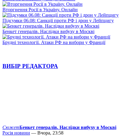
Вторгнення Росії в Україну. Онлайн
Підсумки 06.08: Санкції проти РФ і дрон у Лейпцигу
Бенкет генералів. Наслідки вибуху в Москві
Брудні технології. Атаки РФ на вибори у Франції
ВИБІР РЕДАКТОРА
Сюжет
Бенкет генералів. Наслідки вибуху в Москві
Росія новини
— Вчора, 23:58