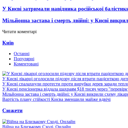
У Києві затримали навідника російської балістик
Мільйонна застава і смерть двійні: у Києві викри
Читати коментарі
Київ
Останні
Популярні
Коментовані
У Києві лікарці оголосили підозру після втрати пацієнткою ди
У Києві спалахнули протести проти вирубки дерев заради тепл
У Києві пенсіонерка віддала шахраям $18 тисяч через "перевір
Мільйонна застава і смерть двійні: у Києві викрили схему лікар
Вартість плану стійкості Києва зменшили майже вдвічі
Сюжети
Війна на Близькому Сході. Онлайн