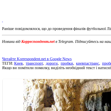
Раніше повідомлялося, що до проведення фіналів футбольної Л
Новини від
Корреспондент.net
в Telegram. Підписуйтесь на на
Читайте Korrespondent.net в Google News
ТЕГИ:
Киев
,
транспорт
,
дороги
,
пробки
,
киевпастранс
,
проб
Якщо ви помітили помилку, виділіть необхідний текст і натисніт