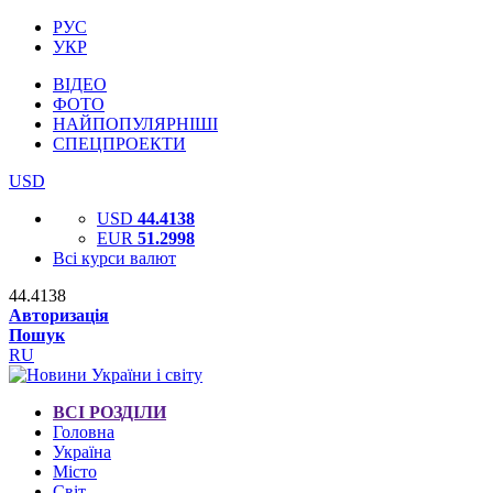
РУС
УКР
ВІДЕО
ФОТО
НАЙПОПУЛЯРНІШІ
СПЕЦПРОЕКТИ
USD
USD
44.4138
EUR
51.2998
Всі курси валют
44.4138
Авторизація
Пошук
RU
ВСІ РОЗДІЛИ
Головна
Україна
Місто
Світ