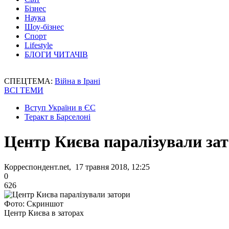
Бізнес
Наука
Шоу-бізнес
Спорт
Lifestyle
БЛОГИ ЧИТАЧІВ
СПЕЦТЕМА:
Війна в Ірані
ВСІ ТЕМИ
Вступ України в ЄС
Теракт в Барселоні
Центр Києва паралізували за
Корреспондент.net, 17 травня 2018, 12:25
0
626
Фото: Скриншот
Центр Києва в заторах