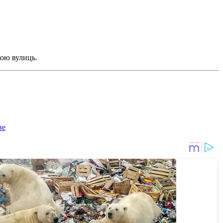
ою вулиць.
ве