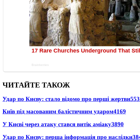
ЧИТАЙТЕ ТАКОЖ
Удар по Києву: стало відомо про перші жертви
553
Київ під масованим балістичним ударом
4169
У Києві через атаку стався витік аміаку
3890
Удар по Києву: перша інформація про наслідки
38