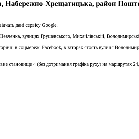
а, Набережно-Хрещатицька, район Поштов
ідчать дані сервісу Google.
а Шевченка, вулицях Грушевського, Михайлівській, Володимирські
торінці в соцмережі Facebook, в заторах стоять вулиця Володим
вне становище 4 (без дотримання графіка руху) на маршрутах 24