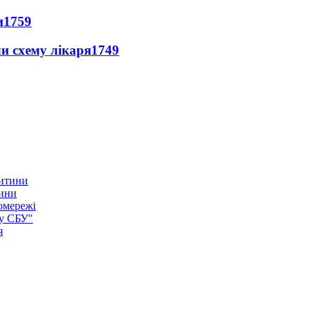
и
1759
ли схему лікаря
1749
тини
омережі
ку СБУ"
я