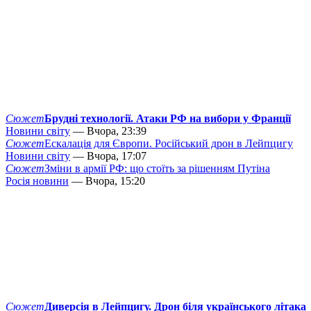
Сюжет
Брудні технології. Атаки РФ на вибори у Франції
Новини світу
— Вчора, 23:39
Сюжет
Ескалація для Європи. Російський дрон в Лейпцигу
Новини світу
— Вчора, 17:07
Сюжет
Зміни в армії РФ: що стоїть за рішенням Путіна
Росія новини
— Вчора, 15:20
Сюжет
Диверсія в Лейпцигу. Дрон біля українського літака