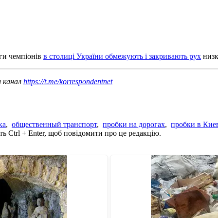
іги чемпіонів
в столиці України обмежують і закривають рух
низк
ш канал
https://t.me/korrespondentnet
ка
,
общественный транспорт
,
пробки на дорогах
,
пробки в Кие
ь Ctrl + Enter, щоб повідомити про це редакцію.