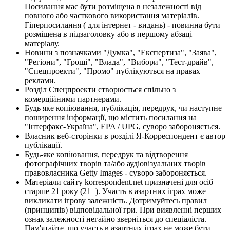
Посилання має бути розміщена в незалежності від
повного або часткового використання матеріалів.
Гіперпосилання ( для інтернет - видань) - повинна бути
розміщена в підзаголовку або в першому абзаці
матеріалу.
Новини з позначками "Думка", "Експертиза", "Заява",
"Регіони", "Гроші", "Влада", "Вибори", "Тест-драйв",
"Спецпроекти", "Промо" публікуються на правах
реклами.
Розділ Спецпроекти створюється спільно з
комерційними партнерами.
Будь яке копіювання, публікація, передрук, чи наступне
поширення інформації, що містить посилання на
"Інтерфакс-Україна", EPA / UPG, суворо забороняється.
Власник веб-сторінки в розділі Я-Корреспондент є автор
публікації.
Будь-яке копіювання, передрук та відтворення
фотографічних творів та/або аудіовізуальних творів
правовласника Getty Images - суворо забороняється.
Матеріали сайту korrespondent.net призначені для осіб
старше 21 року (21+). Участь в азартних іграх може
викликати ігрову залежність. Дотримуйтесь правил
(принципів) відповідальної гри. При виявленні перших
ознак залежності негайно зверніться до спеціаліста.
Пам'ятайте, що участь в азартних іграх не може бути