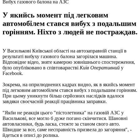
Вибух газового балона на АЗС
У якийсь момент під легковим
автомобілем стався вибух з подальшим
горінням. Ніхто з людей не постраждав.
У Василькові Київської області на автозаправній станції в
результаті вибуху газового балона загорілася машина.
Відповідне відео, зняте камерою зовнішнього спостереження,
було опубліковано в співтоваристві
Київ Оперативний
у
Facebook.
Зокрема, на оприлюднених кадрах видно, як в якийсь момент
під легковим автомобілем стався вибух з подальшим горінням.
При цьому уникнути більш серйозних наслідків вдалося
завдяки своєчасній реакції працівника заправки.
"Якби не реакція цього "пістолетника" на газовій АЗС у
Василькові, все могло б дуже погано скінчитися. Шановні
автовласники, будь ласка, стежте за станом свого авто.
Швидше за все, саме несправність призвела до загоряння", -
йдеться в описі до ролика.