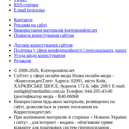
RSS-стрічки
E-mail розсилка
Контакти
Реклама на сайті
Використання матеріалів korrespondent.net
Правила користування сайтом
Договір користування сайтом
Політика у сфері конфіденційності і персональних даних
Угода щодо користування
Редакція
© 2000-2026, Korrespondent.net
Суб'єкт у сфері онлайн-медіа Назва онлайн-медіа –
«КореспонденТ.net» Адреса: 02091, місто Київ,
ХАРКІВСЬКЕ ШОСЕ, будинок 172-Б, офіс 208/1 E-mail:
sunlight@mediadim.com.ua
Телефон: 044-205-43-00
Ідентифікатор медіа – R40-06068
Використання будь-яких матеріалів, розміщених на
сайті, дозволяється за умови посилання на
Корреспондент.net.
При копіюванні матеріалів зі сторінки « Новини України
і світу» , для інтернет - видань - обов'язкове пряме
відкрите для пошукових систем гіперпосилання .