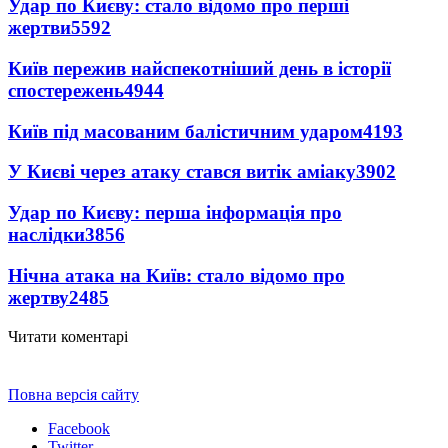
Удар по Києву: стало відомо про перші
жертви
5592
Київ пережив найспекотніший день в історії
спостережень
4944
Київ під масованим балістичним ударом
4193
У Києві через атаку стався витік аміаку
3902
Удар по Києву: перша інформація про
наслідки
3856
Нічна атака на Київ: стало відомо про
жертву
2485
Читати коментарі
Повна версія сайту
Facebook
Twitter