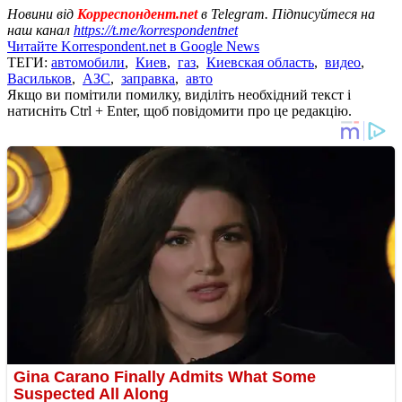
Новини від
Корреспондент.net
в Telegram. Підписуйтеся на
наш канал
https://t.me/korrespondentnet
Читайте Korrespondent.net в Google News
ТЕГИ:
автомобили
,
Киев
,
газ
,
Киевская область
,
видео
,
Васильков
,
АЗС
,
заправка
,
авто
Якщо ви помітили помилку, виділіть необхідний текст і
натисніть Ctrl + Enter, щоб повідомити про це редакцію.