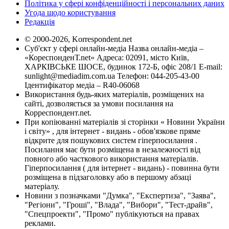
Політика у сфері конфіденційності і персональних даних
Угода щодо користування
Редакція
© 2000-2026, Korrespondent.net
Суб'єкт у сфері онлайн-медіа Назва онлайн-медіа –
«КореспонденТ.net» Адреса: 02091, місто Київ,
ХАРКІВСЬКЕ ШОСЕ, будинок 172-Б, офіс 208/1 E-mail:
sunlight@mediadim.com.ua
Телефон: 044-205-43-00
Ідентифікатор медіа – R40-06068
Використання будь-яких матеріалів, розміщених на
сайті, дозволяється за умови посилання на
Корреспондент.net.
При копіюванні матеріалів зі сторінки « Новини України
і світу» , для інтернет - видань - обов'язкове пряме
відкрите для пошукових систем гіперпосилання .
Посилання має бути розміщена в незалежності від
повного або часткового використання матеріалів.
Гіперпосилання ( для інтернет - видань) - повинна бути
розміщена в підзаголовку або в першому абзаці
матеріалу.
Новини з позначками "Думка", "Експертиза", "Заява",
"Регіони", "Гроші", "Влада", "Вибори", "Тест-драйв",
"Спецпроекти", "Промо" публікуються на правах
реклами.