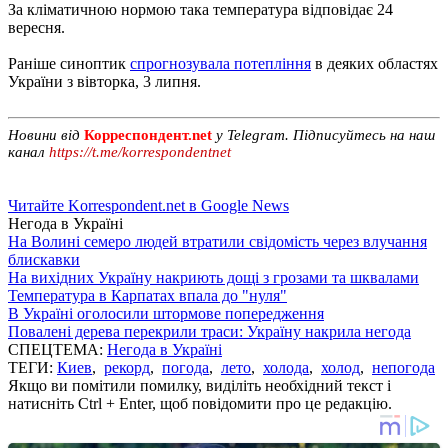
За кліматичною нормою така температура відповідає 24
вересня.
Раніше синоптик
спрогнозувала потепління
в деяких областях
України з вівторка, 3 липня.
Новини від
Корреспондент.net
у Telegram. Підписуйтесь на наш
канал
https://t.me/korrespondentnet
Читайте Korrespondent.net в Google News
Негода в Україні
На Волині семеро людей втратили свідомість через влучання
блискавки
На вихідних Україну накриють дощі з грозами та шквалами
Температура в Карпатах впала до "нуля"
В Україні оголосили штормове попередження
Повалені дерева перекрили траси: Україну накрила негода
СПЕЦТЕМА:
Негода в Україні
ТЕГИ:
Киев
,
рекорд
,
погода
,
лето
,
холода
,
холод
,
непогода
Якщо ви помітили помилку, виділіть необхідний текст і
натисніть Ctrl + Enter, щоб повідомити про це редакцію.