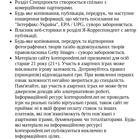
Розділ Спецпроекти створюється спільно з
комерційними партнерами.
Будь яке копіювання, публікація, передрук, чи наступне
поширення інформації, що містить посилання на
"Інтерфакс-Україна", EPA / UPG, суворо забороняється.
Власник веб-сторінки в розділі Я-Корреспондент є автор
публікації.
Будь-яке копіювання, передрук та відтворення
фотографічних творів та/або аудіовізуальних творів
правовласника Getty Images - суворо забороняється.
Матеріали сайту korrespondent.net призначені для осіб
старше 21 року (21+). Участь в азартних іграх може
викликати ігрову залежність. Дотримуйтесь правил
(принципів) відповідальної гри. При виявленні перших
ознак залежності негайно зверніться до спеціаліста.
Пам'ятайте, що участь в азартних іграх не може бути
джерелом доходів або альтернативою роботі.
Інформаційний ресурс korrespondent.net не проводить
ігри на реальні та/або віртуальні гроші, також сайт не
приймає ні в якій формі оплату ставок та інших
платежів, які пов’язані/можуть бути пов’язані з
азартними іграми, букмекерами чи тоталізаторами. Будь-
які матеріали на інформаційному ресурсі
korrespondent.net публікуються виключно в
інформаційних цілях.