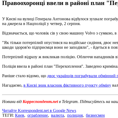
Правоохоронці ввели в районі план "Пе
У Києві на вулиці Генерала Антонова відбулося зухвале погра
на джерела в Нацполіції у четвер, 2 серпня.
Відзначається, що чоловік сів у свою машину Volvo з сумкою, в 
"Як тільки потерпілий опустився на водійське сидіння, двоє не
шкоди здоров'ю підприємця вони не заподіяли", - йдеться в пов
Потерпілий відразу ж викликав поліцію. Обличчя нападників ві
Поліція ввела в районі план "Перехоплення". Заведено криміналь
Раніше стало відомо, що
двоє українців пограбували обмінний 
Нагадаємо,
в Києві зник власник фіктивного пункту обміну
вал
Новини від
Корреспондент.net
в Telegram. Підписуйтесь на на
Читайте Korrespondent.net в Google News
ТЕГИ:
Киев
,
ограбление
,
валюта
,
полиция
,
бизнесмен