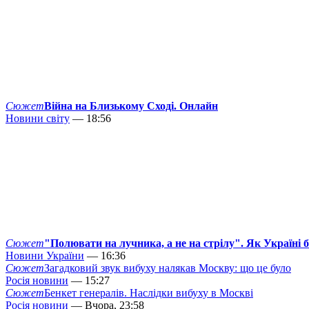
Сюжет
Війна на Близькому Сході. Онлайн
Новини світу
— 18:56
Сюжет
"Полювати на лучника, а не на стрілу". Як Україні 
Новини України
— 16:36
Сюжет
Загадковий звук вибуху налякав Москву: що це було
Росія новини
— 15:27
Сюжет
Бенкет генералів. Наслідки вибуху в Москві
Росія новини
— Вчора, 23:58