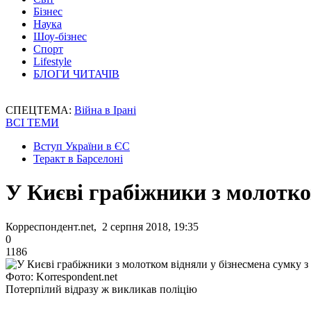
Бізнес
Наука
Шоу-бізнес
Спорт
Lifestyle
БЛОГИ ЧИТАЧІВ
СПЕЦТЕМА:
Війна в Ірані
ВСІ ТЕМИ
Вступ України в ЄС
Теракт в Барселоні
У Києві грабіжники з молотко
Корреспондент.net, 2 серпня 2018, 19:35
0
1186
Фото: Korrespondent.net
Потерпілий відразу ж викликав поліцію