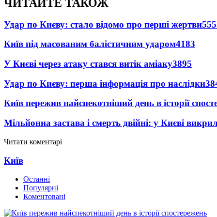
ЧИТАЙТЕ ТАКОЖ
Удар по Києву: стало відомо про перші жертви
555
Київ під масованим балістичним ударом
4183
У Києві через атаку стався витік аміаку
3895
Удар по Києву: перша інформація про наслідки
38
Київ пережив найспекотніший день в історії спост
Мільйонна застава і смерть двійні: у Києві викри
Читати коментарі
Київ
Останні
Популярні
Коментовані