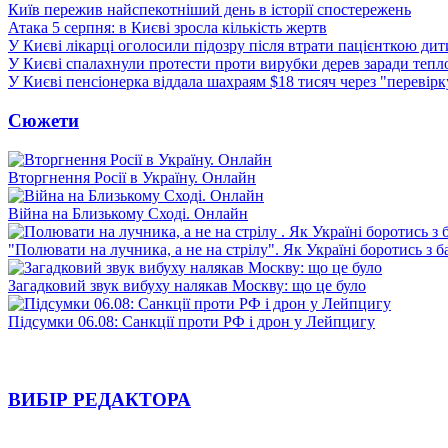
Київ пережив найспекотніший день в історії спостережень
Атака 5 серпня: в Києві зросла кількість жертв
У Києві лікарці оголосили підозру після втрати пацієнткою ди
У Києві спалахнули протести проти вирубки дерев заради тепл
У Києві пенсіонерка віддала шахраям $18 тисяч через "перевір
Сюжети
Вторгнення Росії в Україну. Онлайн
Війна на Близькому Сході. Онлайн
"Полювати на лучника, а не на стрілу". Як Україні боротись з 
Загадковий звук вибуху налякав Москву: що це було
Підсумки 06.08: Санкції проти РФ і дрон у Лейпцигу
ВИБІР РЕДАКТОРА