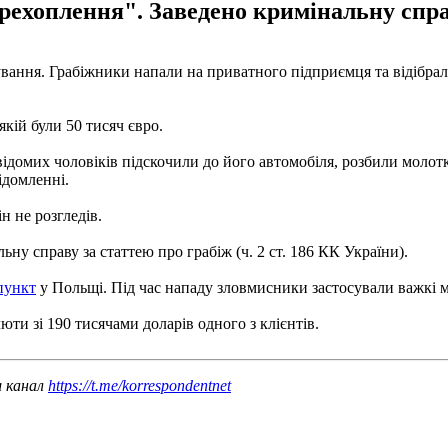
рехоплення". Заведено кримінальну справ
бування. Грабіжники напали на приватного підприємця та відібр
якій були 50 тисяч євро.
відомих чоловіків підскочили до його автомобіля, розбили молот
ідомленні.
н не розгледів.
ну справу за статтею про грабіж (ч. 2 ст. 186 КК України).
пункт
у Польщі. Під час нападу зловмисники застосували важкі 
юти зі 190 тисячами доларів одного з клієнтів.
ш канал
https://t.me/korrespondentnet