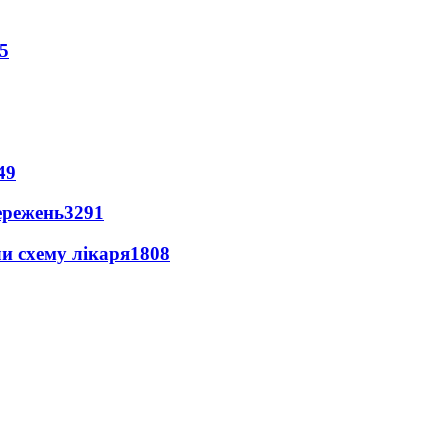
5
49
ережень
3291
ли схему лікаря
1808