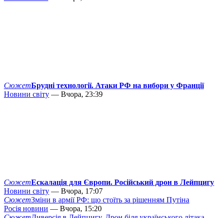
Сюжет
Брудні технології. Атаки РФ на вибори у Франції
Новини світу
— Вчора, 23:39
Сюжет
Ескалація для Європи. Російський дрон в Лейпцигу
Новини світу
— Вчора, 17:07
Сюжет
Зміни в армії РФ: що стоїть за рішенням Путіна
Росія новини
— Вчора, 15:20
Сюжет
Диверсія в Лейпцигу. Дрон біля українського літака