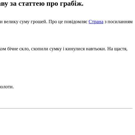
у за статтею про грабіж.
али велику суму грошей. Про це повідомляє
Страна
з посиланням
ком бічне скло, схопили сумку і кинулися навтьоки. На щастя,
молоти.