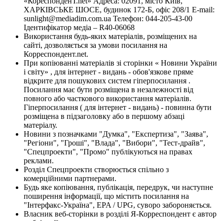
«КореспонденТ.net» Адреса: 02091, місто Київ,
ХАРКІВСЬКЕ ШОСЕ, будинок 172-Б, офіс 208/1 E-mail:
sunlight@mediadim.com.ua
Телефон: 044-205-43-00
Ідентифікатор медіа – R40-06068
Використання будь-яких матеріалів, розміщених на
сайті, дозволяється за умови посилання на
Корреспондент.net.
При копіюванні матеріалів зі сторінки « Новини України
і світу» , для інтернет - видань - обов'язкове пряме
відкрите для пошукових систем гіперпосилання .
Посилання має бути розміщена в незалежності від
повного або часткового використання матеріалів.
Гіперпосилання ( для інтернет - видань) - повинна бути
розміщена в підзаголовку або в першому абзаці
матеріалу.
Новини з позначками "Думка", "Експертиза", "Заява",
"Регіони", "Гроші", "Влада", "Вибори", "Тест-драйв",
"Спецпроекти", "Промо" публікуються на правах
реклами.
Розділ Спецпроекти створюється спільно з
комерційними партнерами.
Будь яке копіювання, публікація, передрук, чи наступне
поширення інформації, що містить посилання на
"Інтерфакс-Україна", EPA / UPG, суворо забороняється.
Власник веб-сторінки в розділі Я-Корреспондент є автор