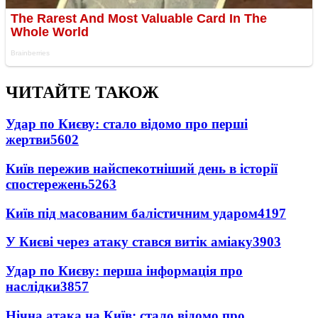
ЧИТАЙТЕ ТАКОЖ
Удар по Києву: стало відомо про перші
жертви
5602
Київ пережив найспекотніший день в історії
спостережень
5263
Київ під масованим балістичним ударом
4197
У Києві через атаку стався витік аміаку
3903
Удар по Києву: перша інформація про
наслідки
3857
Нічна атака на Київ: стало відомо про