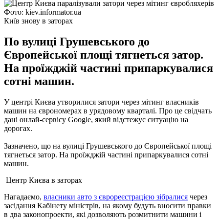
Фото: kiev.informator.ua
Київ знову в заторах
По вулиці Грушевського до
Європейської площі тягнеться затор.
На проїжджій частині припаркувалися
сотні машин.
У центрі Києва утворилися затори через мітинг власників
машин на єврономерах в урядовому кварталі.
Про це свідчать
дані онлай-сервісу Google, який відстежує ситуацію на
дорогах.
Зазначено, що на вулиці Грушевського до Європейської площі
тягнеться затор.
На проїжджій частині припаркувалися сотні
машин.
Центр Києва в заторах
Нагадаємо,
власники авто з єврореєстрацією зібралися
через
засідання Кабінету міністрів, на якому будуть вносити правки
в два законопроекти, які дозволяють розмитнити машини і