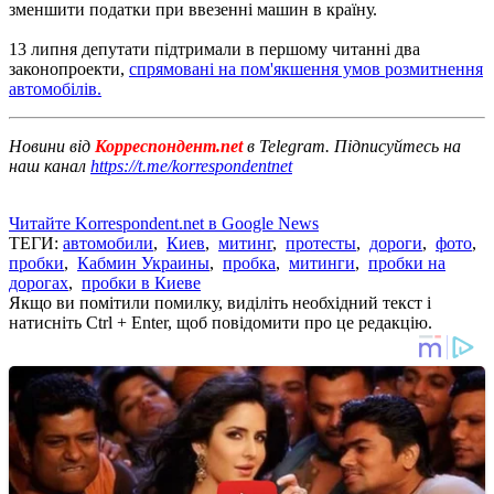
зменшити податки при ввезенні машин в країну.
13 липня депутати підтримали в першому читанні два
законопроекти,
спрямовані на пом'якшення умов розмитнення
автомобілів.
Новини від
Корреспондент.net
в Telegram. Підписуйтесь на
наш канал
https://t.me/korrespondentnet
Читайте Korrespondent.net в Google News
ТЕГИ:
автомобили
,
Киев
,
митинг
,
протесты
,
дороги
,
фото
,
пробки
,
Кабмин Украины
,
пробка
,
митинги
,
пробки на
дорогах
,
пробки в Киеве
Якщо ви помітили помилку, виділіть необхідний текст і
натисніть Ctrl + Enter, щоб повідомити про це редакцію.