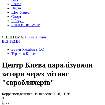
Бізнес
Наука
Шоу-бізнес
Спорт
Lifestyle
БЛОГИ ЧИТАЧІВ
СПЕЦТЕМА:
Війна в Ірані
ВСІ ТЕМИ
Вступ України в ЄС
Теракт в Барселоні
Центр Києва паралізували
затори через мітинг
"євробляхерів"
Корреспондент.net, 19 вересня 2018, 11:36
0
1433