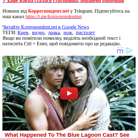
У кафе Києва сталася стрілянина, поранено охоронців
Новини від
Корреспондент.net
у Telegram. Підписуйтесь на
наш канал
https://t.me/korrespondentnet
Читайте Korrespondent.net в Google News
ТЕГИ:
Киев
,
видео
,
драка
,
нож
,
пистолет
Якщо ви помітили помилку, виділіть необхідний текст і
натисніть Ctrl + Enter, щоб повідомити про це редакцію.