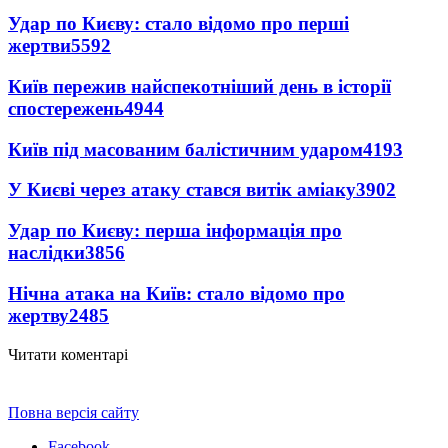
Удар по Києву: стало відомо про перші
жертви
5592
Київ пережив найспекотніший день в історії
спостережень
4944
Київ під масованим балістичним ударом
4193
У Києві через атаку стався витік аміаку
3902
Удар по Києву: перша інформація про
наслідки
3856
Нічна атака на Київ: стало відомо про
жертву
2485
Читати коментарі
Повна версія сайту
Facebook