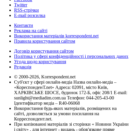
Twitter
RSS-стрічки
E-mail розсилка
Контакти
Реклама на сайті
Використання матеріалів korrespondent.net
Правила користування сайтом
Договір користування сайтом
Політика у сфері конфіденційності і персональних даних
Угода щодо користування
Редакція
© 2000-2026, Korrespondent.net
Суб'єкт у сфері онлайн-медіа Назва онлайн-медіа –
«КореспонденТ.net» Адреса: 02091, місто Київ,
ХАРКІВСЬКЕ ШОСЕ, будинок 172-Б, офіс 208/1 E-mail:
sunlight@mediadim.com.ua
Телефон: 044-205-43-00
Ідентифікатор медіа – R40-06068
Використання будь-яких матеріалів, розміщених на
сайті, дозволяється за умови посилання на
Корреспондент.net.
При копіюванні матеріалів зі сторінки « Новини України
і світу» , для інтернет - видань - обов'язкове пряме