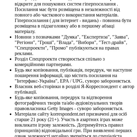
відкрите для пошукових систем гіперпосилання .
Посилання має бути розміщена в незалежності від
повного або часткового використання матеріалів.
Гіперпосилання ( для інтернет - видань) - повинна бути
розміщена в підзаголовку або в першому абзаці
матеріалу.
Новини з позначками "Думка", "Експертиза", "Заява",
"Регіони", "Гроші", "Влада", "Вибори", "Тест-драйв",
"Спецпроекти", "Промо" публікуються на правах
реклами.
Розділ Спецпроекти створюється спільно з
комерційними партнерами.
Будь яке копіювання, публікація, передрук, чи наступне
поширення інформації, що містить посилання на
"Інтерфакс-Україна", EPA / UPG, суворо забороняється.
Власник веб-сторінки в розділі Я-Корреспондент є автор
публікації.
Будь-яке копіювання, передрук та відтворення
фотографічних творів та/або аудіовізуальних творів
правовласника Getty Images - суворо забороняється.
Матеріали сайту korrespondent.net призначені для осіб
старше 21 року (21+). Участь в азартних іграх може
викликати ігрову залежність. Дотримуйтесь правил
(принципів) відповідальної гри. При виявленні перших
ознак залежності негайно зверніться до спеціаліста.