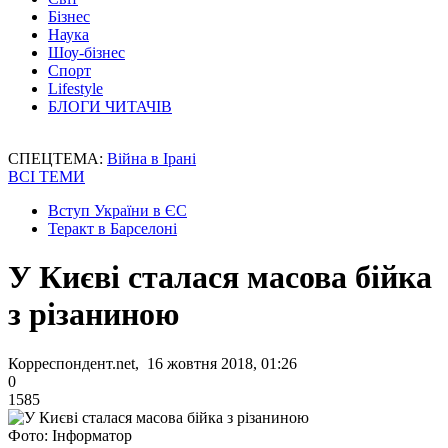
Бізнес
Наука
Шоу-бізнес
Спорт
Lifestyle
БЛОГИ ЧИТАЧІВ
СПЕЦТЕМА:
Війна в Ірані
ВСІ ТЕМИ
Вступ України в ЄС
Теракт в Барселоні
У Києві сталася масова бійка
з різаниною
Корреспондент.net, 16 жовтня 2018, 01:26
0
1585
Фото: Інформатор