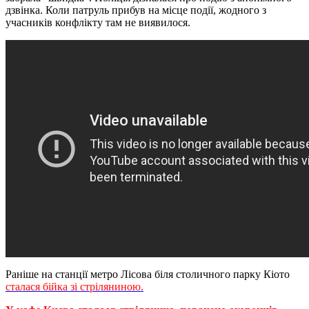
дзвінка. Коли патруль прибув на місце події, жодного з
учасників конфлікту там не виявилося.
Раніше на станції метро Лісова біля столичного парку Кіото
сталася бійка зі стріляниною.