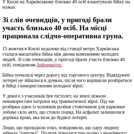
У Києві на Харківському близько 40 осіб влаштували бійку на
ножах
Зі слів очевидців, у пригоді брали
участь близько 40 осіб. На місці
працювала слідчо-оперативна група.
15 жовтня в Києві недалеко від станції метро Харківська
сталася масштабна бійка між двома компаніями молодих
людей. Зі слів очевидців, у пригоді брали участь близько 40
осіб, повідомляє
Інформатор.
Бійка почалася через дорогу від торгового центру. Відвідувачі
лотереї не зійшлися в думках, після чого вирішили розібратися
в бійці з використанням холодної зброї.
У декого з учасників був пістолет, на землі лежали
невикористані патрони від травматичної зброї. Під час
розбірки один із чоловіків розбив стовпчиком для парковки
лобове скло авто, що стояло поряд. На асфальті залишилася
доріжка крові, яка вела до будівлі лотереї.
Люди, що проходили повз, повідомили, що одну людину
забрала "швидка". Поліція дізналася про подію з анонімного