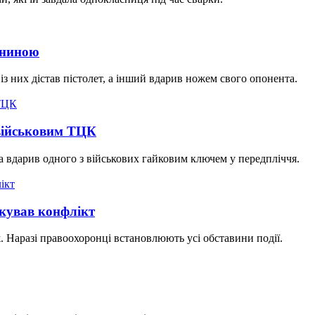
аниною
із них дістав пістолет, а інший вдарив ножем свого опонента.
 військовим ТЦК
вдарив одного з військових гайковим ключем у передпліччя.
окував конфлікт
. Наразі правоохоронці встановлюють усі обставини події.