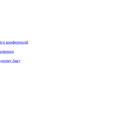
іги конференцій
ацівниці
 одному баку