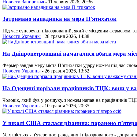
Новости Запорожья
- 11 червня 2026, 20:36
Затримано нападника на мера П'ятихаток
Під час суперечки підозрюваний, який є місцевим фермером, з
Новости Украины
- 28 травня 2026, 14:38
На Дніпропетровщині намагалися вбити мера міс
Фермер завдав меру міста П’ятихатки удару ножем під час слове
Новости Украины
- 26 травня 2026, 13:52
На Одещині порізали працівників ТЦК: вони у ва
Чоловік, який був у розшуку, з ножем напав на працівників ТЦК 
Новости Украины
- 10 травня 2026, 20:35
У школі США сталася різанина: поранено п’ятеро
Усіх шістьох - п'ятеро постраждалих і підозрюваного - доправил