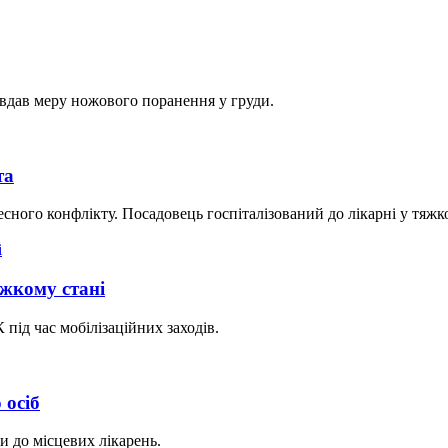
авдав меру ножового поранення у груди.
та
сного конфлікту. Посадовець госпіталізований до лікарні у тяжко
жкому стані
під час мобілізаційних заходів.
 осіб
и до місцевих лікарень.