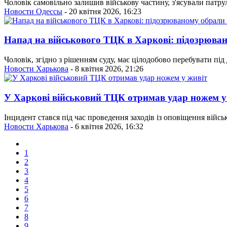
Чоловік самовільно залишив військову частину, з'ясували патру
Новости Одессы
- 20 квітня 2026, 16:23
Напад на військового ТЦК в Харкові: підозрюван
Чоловік, згідно з рішенням суду, має цілодобово перебувати під
Новости Харькова
- 8 квітня 2026, 21:26
У Харкові військовий ТЦК отримав удар ножем у
Інцидент стався під час проведення заходів із оповіщення війс
Новости Харькова
- 6 квітня 2026, 16:32
1
2
3
4
5
6
7
8
9