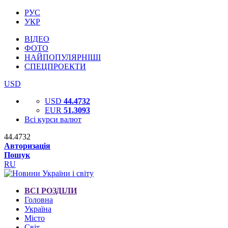
РУС
УКР
ВІДЕО
ФОТО
НАЙПОПУЛЯРНІШІ
СПЕЦПРОЕКТИ
USD
USD
44.4732
EUR
51.3093
Всі курси валют
44.4732
Авторизація
Пошук
RU
ВСІ РОЗДІЛИ
Головна
Україна
Місто
Світ