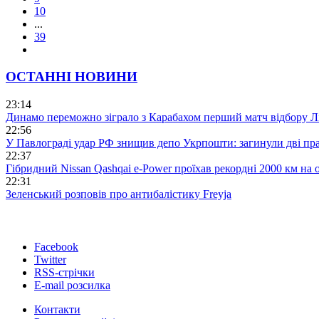
10
...
39
ОСТАННІ НОВИНИ
23:14
Динамо переможно зіграло з Карабахом перший матч відбору Л
22:56
У Павлограді удар РФ знищив депо Укрпошти: загинули дві пр
22:37
Гібридний Nissan Qashqai e-Power проїхав рекордні 2000 км на
22:31
Зеленський розповів про антибалістику Freyja
Facebook
Twitter
RSS-стрічки
E-mail розсилка
Контакти