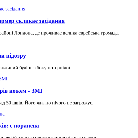
армер скликає засідання
районі Лондона, де проживає велика єврейська громада.
и підозру
жливий булінг з боку потерпілої.
рів ножем - ЗМІ
д 50 швів. Його життю нічого не загрожує.
ів: є поранена
 які їй завдала однокласниця під час сварки.