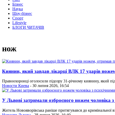
Бізнес
Наука
Шоу-бізнес
Спорт
Lifestyle
БЛОГИ ЧИТАЧІВ
нож
Киянин, який завдав лікарці ВЛК 17 ударів ножем
Правоохоронці оголосили підозру 31-річному киянину, який під ч
Новости Киева
- 30 липня 2026, 16:54
У Львові затримали озброєного ножем чоловіка 
Житель Новояворівська раніше притягувався до кримінальної від
Новости Львова
- 28 липня 2026, 16:40