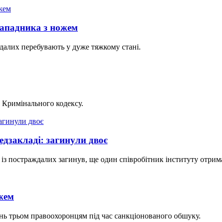
нападника з ножем
далих перебувають у дуже тяжкому стані.
и Кримінального кодексу.
медзакладі: загинули двоє
 із постраждалих загинув, ще один співробітник інституту отрим
жем
ень трьом правоохоронцям під час санкціонованого обшуку.