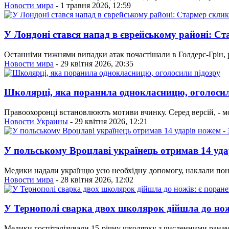
Новости мира
- 1 травня 2026, 12:59
У Лондоні стався напад в єврейському районі: Ст
Останніми тижнями випадки атак почастішали в Голдерс-Грін, 
Новости мира
- 29 квітня 2026, 20:35
Школярці, яка поранила однокласницю, оголосил
Правоохоронці встановлюють мотиви вчинку. Серед версій, - мо
Новости Украины
- 29 квітня 2026, 12:21
У польському Вроцлаві українець отримав 14 уда
Медики надали українцю усю необхідну допомогу, наклали пона
Новости мира
- 28 квітня 2026, 12:02
У Тернополі сварка двох школярок дійшла до нож
Медики госпіталізували 15-річну школярку з численними ранами,