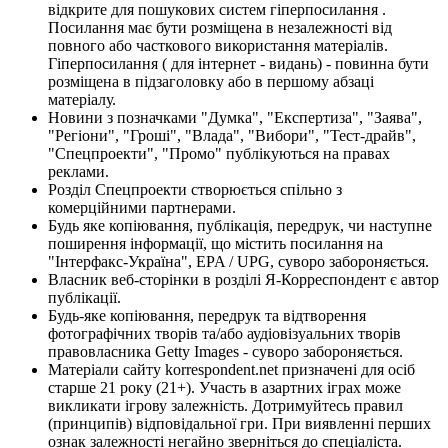
відкрите для пошукових систем гіперпосилання .
Посилання має бути розміщена в незалежності від
повного або часткового використання матеріалів.
Гіперпосилання ( для інтернет - видань) - повинна бути
розміщена в підзаголовку або в першому абзаці
матеріалу.
Новини з позначками "Думка", "Експертиза", "Заява",
"Регіони", "Гроші", "Влада", "Вибори", "Тест-драйв",
"Спецпроекти", "Промо" публікуються на правах
реклами.
Розділ Спецпроекти створюється спільно з
комерційними партнерами.
Будь яке копіювання, публікація, передрук, чи наступне
поширення інформації, що містить посилання на
"Інтерфакс-Україна", EPA / UPG, суворо забороняється.
Власник веб-сторінки в розділі Я-Корреспондент є автор
публікації.
Будь-яке копіювання, передрук та відтворення
фотографічних творів та/або аудіовізуальних творів
правовласника Getty Images - суворо забороняється.
Матеріали сайту korrespondent.net призначені для осіб
старше 21 року (21+). Участь в азартних іграх може
викликати ігрову залежність. Дотримуйтесь правил
(принципів) відповідальної гри. При виявленні перших
ознак залежності негайно зверніться до спеціаліста.