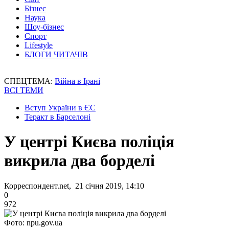
Бізнес
Наука
Шоу-бізнес
Спорт
Lifestyle
БЛОГИ ЧИТАЧІВ
СПЕЦТЕМА:
Війна в Ірані
ВСІ ТЕМИ
Вступ України в ЄС
Теракт в Барселоні
У центрі Києва поліція
викрила два борделі
Корреспондент.net, 21 січня 2019, 14:10
0
972
Фото: npu.gov.ua