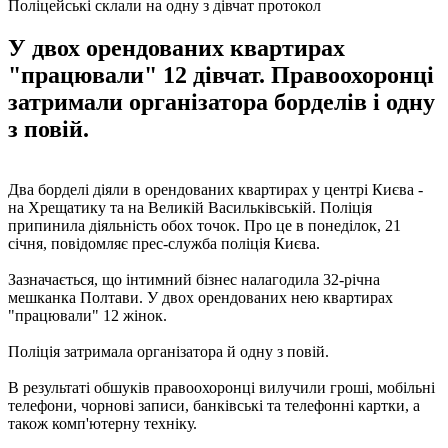
Поліцейські склали на одну з дівчат протокол
У двох орендованих квартирах
"працювали" 12 дівчат. Правоохоронці
затримали організатора борделів і одну
з повій.
Два борделі діяли в орендованих квартирах у центрі Києва -
на Хрещатику та на Великій Васильківській. Поліція
припинила діяльність обох точок. Про це в понеділок, 21
січня, повідомляє прес-служба поліція Києва.
Зазначається, що інтимний бізнес налагодила 32-річна
мешканка Полтави. У двох орендованих нею квартирах
"працювали" 12 жінок.
Поліція затримала організатора й одну з повій.
В результаті обшуків правоохоронці вилучили гроші, мобільні
телефони, чорнові записи, банківські та телефонні картки, а
також комп'ютерну техніку.