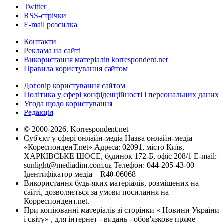
Twitter
RSS-стрічки
E-mail розсилка
Контакти
Реклама на сайті
Використання матеріалів korrespondent.net
Правила користування сайтом
Договір користування сайтом
Політика у сфері конфіденційності і персональних даних
Угода щодо користування
Редакція
© 2000-2026, Korrespondent.net
Суб'єкт у сфері онлайн-медіа Назва онлайн-медіа –
«КореспонденТ.net» Адреса: 02091, місто Київ,
ХАРКІВСЬКЕ ШОСЕ, будинок 172-Б, офіс 208/1 E-mail:
sunlight@mediadim.com.ua
Телефон: 044-205-43-00
Ідентифікатор медіа – R40-06068
Використання будь-яких матеріалів, розміщених на
сайті, дозволяється за умови посилання на
Корреспондент.net.
При копіюванні матеріалів зі сторінки « Новини України
і світу» , для інтернет - видань - обов'язкове пряме