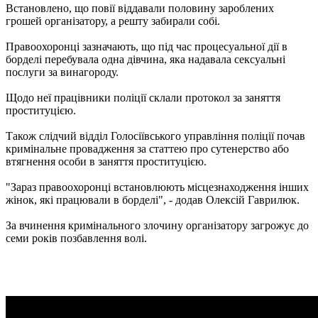
Встановлено, що повії віддавали половину зароблених
грошей організатору, а решту забирали собі.
Правоохоронці зазначають, що під час процесуальної дії в
борделі перебувала одна дівчина, яка надавала сексуальні
послуги за винагороду.
Щодо неї працівники поліції склали протокол за заняття
проституцією.
Також слідчий відділ Голосіївського управління поліції почав
кримінальне провадження за статтею про сутенерство або
втягнення особи в заняття проституцією.
"Зараз правоохоронці встановлюють місцезнаходження інших
жінок, які працювали в борделі", - додав Олексій Гаврилюк.
За вчинення кримінального злочину організатору загрожує до
семи років позбавлення волі.