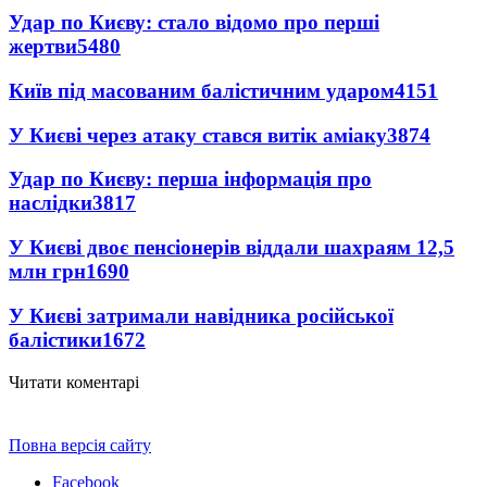
Удар по Києву: стало відомо про перші
жертви
5480
Київ під масованим балістичним ударом
4151
У Києві через атаку стався витік аміаку
3874
Удар по Києву: перша інформація про
наслідки
3817
У Києві двоє пенсіонерів віддали шахраям 12,5
млн грн
1690
У Києві затримали навідника російської
балістики
1672
Читати коментарі
Повна версія сайту
Facebook