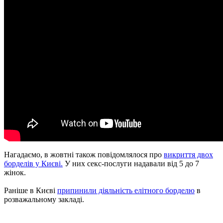
Нагадаємо, в жовтні також повідомлялося про
викриття двох
борделів у Києві.
У них секс-послуги надавали від 5 до 7
жінок.
Раніше в Києві
припинили діяльність елітного борделю
в
розважальному закладі.