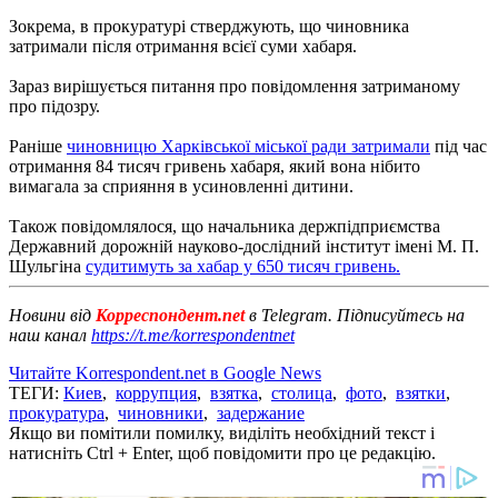
Зокрема, в прокуратурі стверджують, що чиновника
затримали після отримання всієї суми хабаря.
Зараз вирішується питання про повідомлення затриманому
про підозру.
Раніше
чиновницю Харківської міської ради затримали
під час
отримання 84 тисяч гривень хабаря, який вона нібито
вимагала за сприяння в усиновленні дитини.
Також повідомлялося, що начальника держпідприємства
Державний дорожній науково-дослідний інститут імені М. П.
Шульгіна
судитимуть за хабар у 650 тисяч гривень.
Новини від
Корреспондент.net
в Telegram. Підписуйтесь на
наш канал
https://t.me/korrespondentnet
Читайте Korrespondent.net в Google News
ТЕГИ:
Киев
,
коррупция
,
взятка
,
столица
,
фото
,
взятки
,
прокуратура
,
чиновники
,
задержание
Якщо ви помітили помилку, виділіть необхідний текст і
натисніть Ctrl + Enter, щоб повідомити про це редакцію.