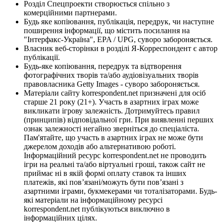
Розділ Спецпроекти створюється спільно з
комерційними партнерами.
Будь яке копіювання, публікація, передрук, чи наступне
поширення інформації, що містить посилання на
"Інтерфакс-Україна", EPA / UPG, суворо забороняється.
Власник веб-сторінки в розділі Я-Корреспондент є автор
публікації.
Будь-яке копіювання, передрук та відтворення
фотографічних творів та/або аудіовізуальних творів
правовласника Getty Images - суворо забороняється.
Матеріали сайту korrespondent.net призначені для осіб
старше 21 року (21+). Участь в азартних іграх може
викликати ігрову залежність. Дотримуйтесь правил
(принципів) відповідальної гри. При виявленні перших
ознак залежності негайно зверніться до спеціаліста.
Пам'ятайте, що участь в азартних іграх не може бути
джерелом доходів або альтернативою роботі.
Інформаційний ресурс korrespondent.net не проводить
ігри на реальні та/або віртуальні гроші, також сайт не
приймає ні в якій формі оплату ставок та інших
платежів, які пов’язані/можуть бути пов’язані з
азартними іграми, букмекерами чи тоталізаторами. Будь-
які матеріали на інформаційному ресурсі
korrespondent.net публікуються виключно в
інформаційних цілях.