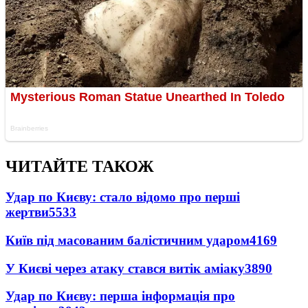
ЧИТАЙТЕ ТАКОЖ
Удар по Києву: стало відомо про перші
жертви
5533
Київ під масованим балістичним ударом
4169
У Києві через атаку стався витік аміаку
3890
Удар по Києву: перша інформація про