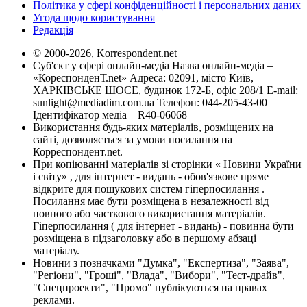
Політика у сфері конфіденційності і персональних даних
Угода щодо користування
Редакція
© 2000-2026, Korrespondent.net
Суб'єкт у сфері онлайн-медіа Назва онлайн-медіа –
«КореспонденТ.net» Адреса: 02091, місто Київ,
ХАРКІВСЬКЕ ШОСЕ, будинок 172-Б, офіс 208/1 E-mail:
sunlight@mediadim.com.ua
Телефон: 044-205-43-00
Ідентифікатор медіа – R40-06068
Використання будь-яких матеріалів, розміщених на
сайті, дозволяється за умови посилання на
Корреспондент.net.
При копіюванні матеріалів зі сторінки « Новини України
і світу» , для інтернет - видань - обов'язкове пряме
відкрите для пошукових систем гіперпосилання .
Посилання має бути розміщена в незалежності від
повного або часткового використання матеріалів.
Гіперпосилання ( для інтернет - видань) - повинна бути
розміщена в підзаголовку або в першому абзаці
матеріалу.
Новини з позначками "Думка", "Експертиза", "Заява",
"Регіони", "Гроші", "Влада", "Вибори", "Тест-драйв",
"Спецпроекти", "Промо" публікуються на правах
реклами.