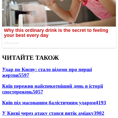
ЧИТАЙТЕ ТАКОЖ
Удар по Києву: стало відомо про перші
жертви
5597
Київ пережив найспекотніший день в історії
спостережень
5057
Київ під масованим балістичним ударом
4193
У Києві через атаку стався витік аміаку
3902