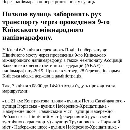
Через напівмарафон перекриють низку вулиць
Низкою вулиць заборонять рух
транспорту через проведення 9-го
Київського міжнародного
напівмарафону.
У Києві 6-7 квітня перекриють Поділ і набережну до
Північного мосту через проведення 9-го Київського
міжнародного напівмарафону, а також Чемпіонату Асоціації
Балканських легкоатлетичних федерацій (ABAF) з
напівмарафону-2019. Про це в четвер, 28 березня, інформує
Київська міська державна адміністрація.
Так, 7 квітня з 08:00 до 14:40 заходи будуть проходити за
маршрутами:
- на 21 км: Контрактова площа - вулиця Петра Сагайдачного -
вулиця Ігорівська - вулиця Набережно-Хрещатицька -
Набережне шосе - Гаванський міст - вулиця Набережно-
Рибальська - Північний міст (реверсивний рух в смузі
зустрічного транспорту) - вулиця Трухановська - Парковий
міст - Набережне шосе - вулиця Набережно-Хрещатицька -