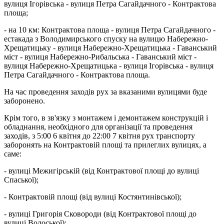
вулиця Ігорівська - вулиця Петра Сагайдачного - Контрактова
площа;
- на 10 км: Контрактова площа - вулиця Петра Сагайдачного -
естакада з Володимирського спуску на вулицю Набережно-
Хрещатицьку - вулиця Набережно-Хрещатицька - Гаванський
міст - вулиця Набережно-Рибальська - Гаванський міст -
вулиця Набережно-Хрещатицька - вулиця Ігорівська - вулиця
Петра Сагайдачного - Контрактова площа.
На час проведення заходів рух за вказаними вулицями буде
заборонено.
Крім того, в зв'язку з монтажем і демонтажем конструкцій і
обладнання, необхідного для організації та проведення
заходів, з 5:00 6 квітня до 22:00 7 квітня рух транспорту
заборонять на Контрактовій площі та прилеглих вулицях, а
саме:
- вулиці Межигірській (від Контрактової площі до вулиці
Спаської);
- Контрактовій площі (від вулиці Костянтинівської);
- вулиці Григорія Сковороди (від Контрактової площі до
вулиці Волоської);