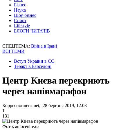
Бізнес
Наука
Шоу-бізнес
Спорт
Lifestyle
БЛОГИ ЧИТАЧІВ
СПЕЦТЕМА:
Війна в Ірані
ВСІ ТЕМИ
Вступ України в ЄС
Теракт в Барселоні
Центр Києва перекриють
через напівмарафон
Корреспондент.net, 28 березня 2019, 12:03
1
131
Фото: autocentre.ua