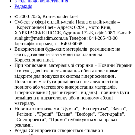
Угода щодо користування
Редакція
© 2000-2026, Korrespondent.net
Суб'єкт у сфері онлайн-медіа Назва онлайн-медіа –
«КореспонденТ.net» Адреса: 02091, місто Київ,
ХАРКІВСЬКЕ ШОСЕ, будинок 172-Б, офіс 208/1 E-mail:
sunlight@mediadim.com.ua
Телефон: 044-205-43-00
Ідентифікатор медіа – R40-06068
Використання будь-яких матеріалів, розміщених на
сайті, дозволяється за умови посилання на
Корреспондент.net.
При копіюванні матеріалів зі сторінки « Новини України
і світу» , для інтернет - видань - обов'язкове пряме
відкрите для пошукових систем гіперпосилання .
Посилання має бути розміщена в незалежності від
повного або часткового використання матеріалів.
Гіперпосилання ( для інтернет - видань) - повинна бути
розміщена в підзаголовку або в першому абзаці
матеріалу.
Новини з позначками "Думка", "Експертиза", "Заява",
"Регіони", "Гроші", "Влада", "Вибори", "Тест-драйв",
"Спецпроекти", "Промо" публікуються на правах
реклами.
Розділ Спецпроекти створюється спільно з