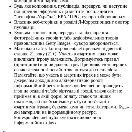
комерційними партнерами.
Будь яке копіювання, публікація, передрук, чи наступне
поширення інформації, що містить посилання на
"Інтерфакс-Україна", EPA / UPG, суворо забороняється.
Власник веб-сторінки в розділі Я-Корреспондент є автор
публікації.
Будь-яке копіювання, передрук та відтворення
фотографічних творів та/або аудіовізуальних творів
правовласника Getty Images - суворо забороняється.
Матеріали сайту korrespondent.net призначені для осіб
старше 21 року (21+). Участь в азартних іграх може
викликати ігрову залежність. Дотримуйтесь правил
(принципів) відповідальної гри. При виявленні перших
ознак залежності негайно зверніться до спеціаліста.
Пам'ятайте, що участь в азартних іграх не може бути
джерелом доходів або альтернативою роботі.
Інформаційний ресурс korrespondent.net не проводить
ігри на реальні та/або віртуальні гроші, також сайт не
приймає ні в якій формі оплату ставок та інших
платежів, які пов’язані/можуть бути пов’язані з
азартними іграми, букмекерами чи тоталізаторами. Будь-
які матеріали на інформаційному ресурсі
korrespondent.net публікуються виключно в
інформаційних цілях.