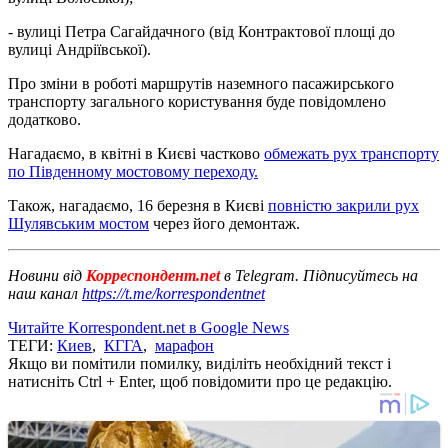
- вулиці Петра Сагайдачного (від Контрактової площі до
вулиці Андріївської).
Про зміни в роботі маршрутів наземного пасажирського
транспорту загального користування буде повідомлено
додатково.
Нагадаємо, в квітні в Києві частково
обмежать рух транспорту
по Південному мостовому переходу.
Також, нагадаємо, 16 березня в Києві
повністю закрили рух
Шулявським мостом
через його демонтаж.
Новини від
Корреспондент.net
в Telegram. Підписуйтесь на
наш канал
https://t.me/korrespondentnet
Читайте Korrespondent.net в Google News
ТЕГИ:
Киев
,
КГГА
,
марафон
Якщо ви помітили помилку, виділіть необхідний текст і
натисніть Ctrl + Enter, щоб повідомити про це редакцію.