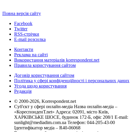
Повна версія сайту
Facebook
Twitter
RSS-стрічки
E-mail розсилка
Контакти
Реклама на сайті
Використання матеріалів korrespondent.net
Правила користування сайтом
Договір користування сайтом
Політика у сфері конфіденційності і персональних даних
Угода щодо користування
Редакція
© 2000-2026, Korrespondent.net
Суб'єкт у сфері онлайн-медіа Назва онлайн-медіа –
«КореспонденТ.net» Адреса: 02091, місто Київ,
ХАРКІВСЬКЕ ШОСЕ, будинок 172-Б, офіс 208/1 E-mail:
sunlight@mediadim.com.ua
Телефон: 044-205-43-00
Ідентифікатор медіа – R40-06068