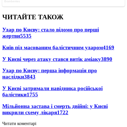
ЧИТАЙТЕ ТАКОЖ
Удар по Києву: стало відомо про перші
жертви
5535
Київ під масованим балістичним ударом
4169
У Києві через атаку стався витік аміаку
3890
Удар по Києву: перша інформація про
наслідки
3843
У Києві затримали навідника російської
балістики
1755
Мільйонна застава і смерть двійні: у Києві
викрили схему лікаря
1722
Читати коментарі