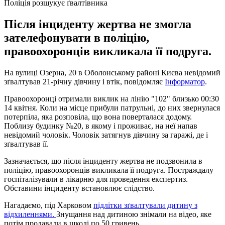
Поліція розшукує ґвалтівника
Після інциденту жертва не змогла
зателефонувати в поліцію,
правоохоронців викликала її подруга.
На вулиці Озерна, 20 в Оболонському районі Києва невідомий
зґвалтував 21-річну дівчину і втік, повідомляє
Інформатор
.
Правоохоронці отримали виклик на лінію "102" близько 00:30
14 квітня. Коли на місце прибули патрульні, до них звернулася
потерпіла, яка розповіла, що вона поверталася додому.
Поблизу будинку №20, в якому і проживає, на неї напав
невідомий чоловік. Чоловік затягнув дівчину за гаражі, де і
зґвалтував її.
Зазначається, що після інциденту жертва не подзвонила в
поліцію, правоохоронців викликала її подруга. Постраждалу
госпіталізували в лікарню для проведення експертиз.
Обставини інциденту встановлює слідство.
Нагадаємо, під Харковом
підлітки зґвалтували дитину з
відхиленнями.
Знущання над дитиною знімали на відео, яке
потім продавали в школі по 50 гривень.