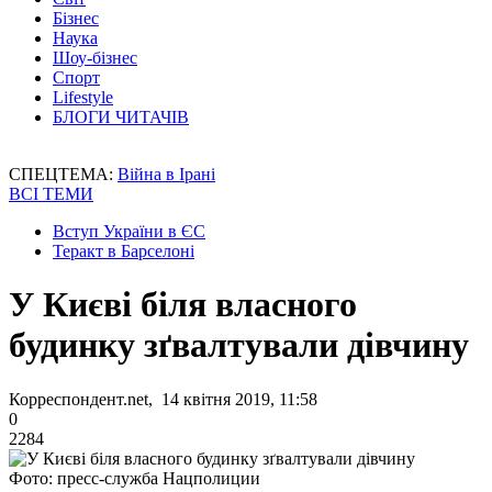
Бізнес
Наука
Шоу-бізнес
Спорт
Lifestyle
БЛОГИ ЧИТАЧІВ
СПЕЦТЕМА:
Війна в Ірані
ВСІ ТЕМИ
Вступ України в ЄС
Теракт в Барселоні
У Києві біля власного
будинку зґвалтували дівчину
Корреспондент.net, 14 квітня 2019, 11:58
0
2284
Фото: пресс-служба Нацполиции