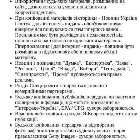
Використання будь-яких матеріалів, розміщених на
сайті, дозволяється за умови посилання на
Корреспондент.net.
При копіюванні матеріалів зі сторінки « Новини України
і світу» , для інтернет - видань - обов'язкове пряме
відкрите для пошукових систем гіперпосилання .
Посилання має бути розміщена в незалежності від
повного або часткового використання матеріалів.
Гіперпосилання ( для інтернет - видань) - повинна бути
розміщена в підзаголовку або в першому абзаці
матеріалу.
Новини з позначками "Думка", "Експертиза", "Заява",
"Регіони", "Гроші", "Влада", "Вибори", "Тест-драйв",
"Спецпроекти", "Промо" публікуються на правах
реклами.
Розділ Спецпроекти створюється спільно з
комерційними партнерами.
Будь яке копіювання, публікація, передрук, чи наступне
поширення інформації, що містить посилання на
"Інтерфакс-Україна", EPA / UPG, суворо забороняється.
Власник веб-сторінки в розділі Я-Корреспондент є автор
публікації.
Будь-яке копіювання, передрук та відтворення
фотографічних творів та/або аудіовізуальних творів
правовласника Getty Images - суворо забороняється.