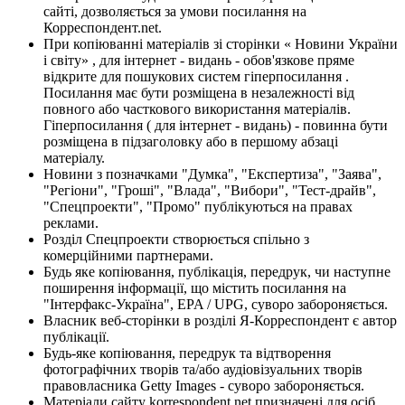
сайті, дозволяється за умови посилання на
Корреспондент.net.
При копіюванні матеріалів зі сторінки « Новини України
і світу» , для інтернет - видань - обов'язкове пряме
відкрите для пошукових систем гіперпосилання .
Посилання має бути розміщена в незалежності від
повного або часткового використання матеріалів.
Гіперпосилання ( для інтернет - видань) - повинна бути
розміщена в підзаголовку або в першому абзаці
матеріалу.
Новини з позначками "Думка", "Експертиза", "Заява",
"Регіони", "Гроші", "Влада", "Вибори", "Тест-драйв",
"Спецпроекти", "Промо" публікуються на правах
реклами.
Розділ Спецпроекти створюється спільно з
комерційними партнерами.
Будь яке копіювання, публікація, передрук, чи наступне
поширення інформації, що містить посилання на
"Інтерфакс-Україна", EPA / UPG, суворо забороняється.
Власник веб-сторінки в розділі Я-Корреспондент є автор
публікації.
Будь-яке копіювання, передрук та відтворення
фотографічних творів та/або аудіовізуальних творів
правовласника Getty Images - суворо забороняється.
Матеріали сайту korrespondent.net призначені для осіб