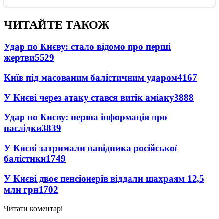
ЧИТАЙТЕ ТАКОЖ
Удар по Києву: стало відомо про перші
жертви
5529
Київ під масованим балістичним ударом
4167
У Києві через атаку стався витік аміаку
3888
Удар по Києву: перша інформація про
наслідки
3839
У Києві затримали навідника російської
балістики
1749
У Києві двоє пенсіонерів віддали шахраям 12,5
млн грн
1702
Читати коментарі