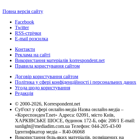
Повна версія сайту
Facebook
Twitter
RSS-стрічки
E-mail розсилка
Контакти
Реклама на сайті
Використання матеріалів korrespondent.net
Правила користування сайтом
Договір користування сайтом
Політика у сфері конфіденційності і персональних даних
Угода щодо користування
Редакція
© 2000-2026, Korrespondent.net
Суб'єкт у сфері онлайн-медіа Назва онлайн-медіа –
«КореспонденТ.net» Адреса: 02091, місто Київ,
ХАРКІВСЬКЕ ШОСЕ, будинок 172-Б, офіс 208/1 E-mail:
sunlight@mediadim.com.ua
Телефон: 044-205-43-00
Ідентифікатор медіа – R40-06068
Використання будь-яких матеріалів, розміщених на