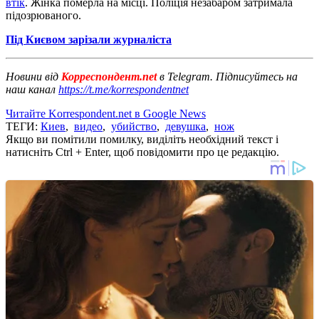
втік
. Жінка померла на місці. Поліція незабаром затримала
підозрюваного.
Під Києвом зарізали журналіста
Новини від
Корреспондент.net
в Telegram. Підписуйтесь на
наш канал
https://t.me/korrespondentnet
Читайте Korrespondent.net в Google News
ТЕГИ:
Киев
,
видео
,
убийство
,
девушка
,
нож
Якщо ви помітили помилку, виділіть необхідний текст і
натисніть Ctrl + Enter, щоб повідомити про це редакцію.