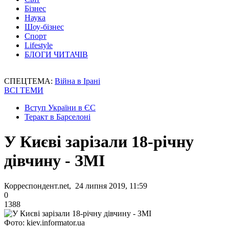
Бізнес
Наука
Шоу-бізнес
Спорт
Lifestyle
БЛОГИ ЧИТАЧІВ
СПЕЦТЕМА:
Війна в Ірані
ВСІ ТЕМИ
Вступ України в ЄС
Теракт в Барселоні
У Києві зарізали 18-річну
дівчину - ЗМІ
Корреспондент.net, 24 липня 2019, 11:59
0
1388
Фото: kiev.informator.ua