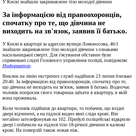
У Києві знайшли закривавлене тіло молодої дівчини
За інформацією від правоохоронців,
спочатку про те, що дівчина не
виходить на зв'язок, заявив її батько.
У Києві в квартирі за адресою вулиця Ломоносова, 46/1
знайшли закривавлене тіло молодої дівчини з ознаками
насильницької смерті. Для з'ясування обставин були
спрямовані слідчі Головного управління поліції, повідомляє
Информатор
.
Виклик на лінію екстрених служб надійшов 23 липня близько
20:40. За інформацією від правоохоронців, спочатку про те,
що дівчина не виходить на зв'язок, заявив її батько. Водночас
чоловік попросив свого товариша заїхати в квартиру, в якій
вона проживала.
Коли чоловік підійшов до квартири, то побачив, що вхідні
двері відчинені, а на підлозі видно явні сліди крові. Він
негайно зателефонував на 102. Прибулі поліцейські відкрили
двері і побачили на підлозі тіло 18-річної дівчини в калюжі
крові. На померлій також лежав ніж.