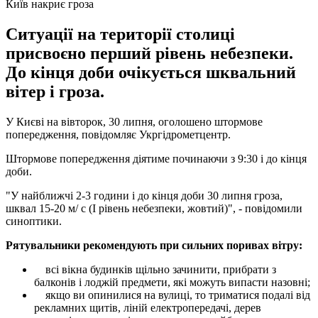
Київ накриє гроза
Ситуації на території столиці
присвоєно перший рівень небезпеки.
До кінця доби очікується шквальний
вітер і гроза.
У Києві на вівторок, 30 липня, оголошено штормове
попередження, повідомляє Укргідрометцентр.
Штормове попередження діятиме починаючи з 9:30 і до кінця
доби.
"У найближчі 2-3 години і до кінця доби 30 липня гроза,
шквал 15-20 м/ с (I рівень небезпеки, жовтий)", - повідомили
синоптики.
Рятувальники рекомендують при сильних поривах вітру:
всі вікна будинків щільно зачинити, прибрати з
балконів і лоджій предмети, які можуть випасти назовні;
якщо ви опинилися на вулиці, то триматися подалі від
рекламних щитів, ліній електропередачі, дерев