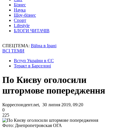
Бізнес
Наука
Шоу-бізнес
Спорт
Lifestyle
БЛОГИ ЧИТАЧІВ
СПЕЦТЕМА:
Війна в Ірані
ВСІ ТЕМИ
Вступ України в ЄС
Теракт в Барселоні
По Києву оголосили
штормове попередження
Корреспондент.net, 30 липня 2019, 09:20
0
225
Фото: Днепропетровская ОГА