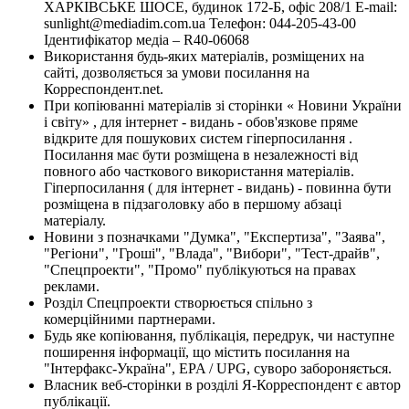
ХАРКІВСЬКЕ ШОСЕ, будинок 172-Б, офіс 208/1 E-mail:
sunlight@mediadim.com.ua
Телефон: 044-205-43-00
Ідентифікатор медіа – R40-06068
Використання будь-яких матеріалів, розміщених на
сайті, дозволяється за умови посилання на
Корреспондент.net.
При копіюванні матеріалів зі сторінки « Новини України
і світу» , для інтернет - видань - обов'язкове пряме
відкрите для пошукових систем гіперпосилання .
Посилання має бути розміщена в незалежності від
повного або часткового використання матеріалів.
Гіперпосилання ( для інтернет - видань) - повинна бути
розміщена в підзаголовку або в першому абзаці
матеріалу.
Новини з позначками "Думка", "Експертиза", "Заява",
"Регіони", "Гроші", "Влада", "Вибори", "Тест-драйв",
"Спецпроекти", "Промо" публікуються на правах
реклами.
Розділ Спецпроекти створюється спільно з
комерційними партнерами.
Будь яке копіювання, публікація, передрук, чи наступне
поширення інформації, що містить посилання на
"Інтерфакс-Україна", EPA / UPG, суворо забороняється.
Власник веб-сторінки в розділі Я-Корреспондент є автор
публікації.