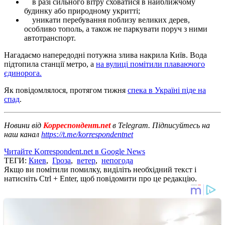
в разі сильного вітру сховатися в найближчому
будинку або природному укритті;
уникати перебування поблизу великих дерев,
особливо тополь, а також не паркувати поруч з ними
автотранспорт.
Нагадаємо напередодні потужна злива накрила Київ. Вода
підтопила станції метро, ​​а
на вулиці помітили плаваючого
єдинорога.
Як повідомлялося, протягом тижня
спека в Україні піде на
спад
.
Новини від
Корреспондент.net
в Telegram. Підписуйтесь на
наш канал
https://t.me/korrespondentnet
Читайте Korrespondent.net в Google News
ТЕГИ:
Киев
,
Гроза
,
ветер
,
непогода
Якщо ви помітили помилку, виділіть необхідний текст і
натисніть Ctrl + Enter, щоб повідомити про це редакцію.