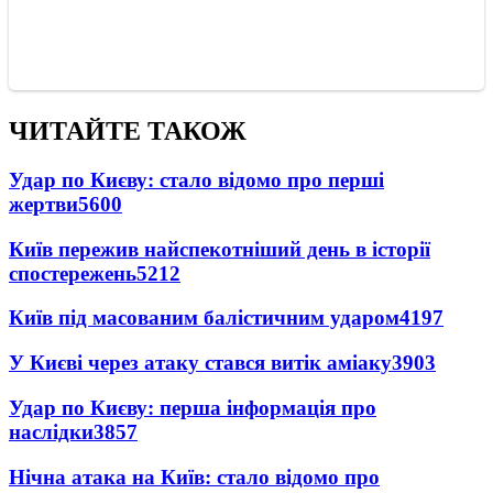
ЧИТАЙТЕ ТАКОЖ
Удар по Києву: стало відомо про перші
жертви
5600
Київ пережив найспекотніший день в історії
спостережень
5212
Київ під масованим балістичним ударом
4197
У Києві через атаку стався витік аміаку
3903
Удар по Києву: перша інформація про
наслідки
3857
Нічна атака на Київ: стало відомо про