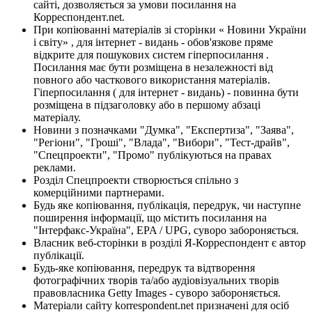
сайті, дозволяється за умови посилання на
Корреспондент.net.
При копіюванні матеріалів зі сторінки « Новини України
і світу» , для інтернет - видань - обов'язкове пряме
відкрите для пошукових систем гіперпосилання .
Посилання має бути розміщена в незалежності від
повного або часткового використання матеріалів.
Гіперпосилання ( для інтернет - видань) - повинна бути
розміщена в підзаголовку або в першому абзаці
матеріалу.
Новини з позначками "Думка", "Експертиза", "Заява",
"Регіони", "Гроші", "Влада", "Вибори", "Тест-драйв",
"Спецпроекти", "Промо" публікуються на правах
реклами.
Розділ Спецпроекти створюється спільно з
комерційними партнерами.
Будь яке копіювання, публікація, передрук, чи наступне
поширення інформації, що містить посилання на
"Інтерфакс-Україна", EPA / UPG, суворо забороняється.
Власник веб-сторінки в розділі Я-Корреспондент є автор
публікації.
Будь-яке копіювання, передрук та відтворення
фотографічних творів та/або аудіовізуальних творів
правовласника Getty Images - суворо забороняється.
Матеріали сайту korrespondent.net призначені для осіб