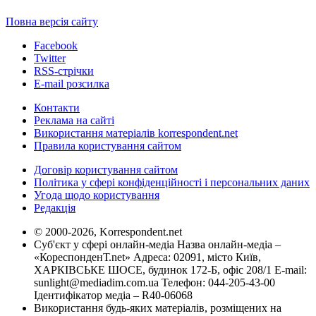
Повна версія сайту
Facebook
Twitter
RSS-стрічки
E-mail розсилка
Контакти
Реклама на сайті
Використання матеріалів korrespondent.net
Правила користування сайтом
Договір користування сайтом
Політика у сфері конфіденційності і персональних даних
Угода щодо користування
Редакція
© 2000-2026, Korrespondent.net
Суб'єкт у сфері онлайн-медіа Назва онлайн-медіа –
«КореспонденТ.net» Адреса: 02091, місто Київ,
ХАРКІВСЬКЕ ШОСЕ, будинок 172-Б, офіс 208/1 E-mail:
sunlight@mediadim.com.ua
Телефон: 044-205-43-00
Ідентифікатор медіа – R40-06068
Використання будь-яких матеріалів, розміщених на