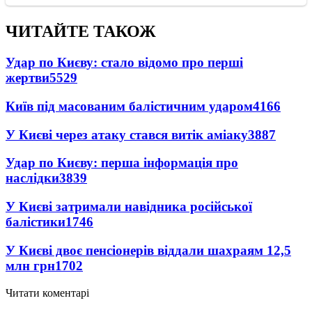
ЧИТАЙТЕ ТАКОЖ
Удар по Києву: стало відомо про перші
жертви
5529
Київ під масованим балістичним ударом
4166
У Києві через атаку стався витік аміаку
3887
Удар по Києву: перша інформація про
наслідки
3839
У Києві затримали навідника російської
балістики
1746
У Києві двоє пенсіонерів віддали шахраям 12,5
млн грн
1702
Читати коментарі