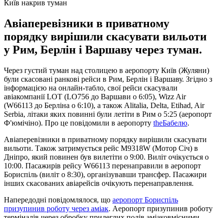
Київ накрив туман
Авіаперевізники в приватному
порядку вирішили скасувати вильоти
у Рим, Берлін і Варшаву через туман.
Через густий туман над столицею в аеропорту Київ (Жуляни)
були скасовані ранкові рейси в Рим, Берлін і Варшаву. Згідно з
інформацією на онлайн-табло, свої рейси скасували
авіакомпанії LOT (LO756 до Варшави о 6:05), Wizz Air
(W66113 до Берліна о 6:10), а також Alitalia, Delta, Etihad, Air
Serbia, літаки яких повинні були летіти в Рим о 5:25 (аеропорт
Ф'юмічіно). Про це повідомили в аеропорту
theБабелю
.
Авіаперевізники в приватному порядку вирішили скасувати
вильоти. Також затримується рейс M9318W (Мотор Січ) в
Дніпро, який повинен був вилетіти о 9:00. Виліт очікується о
10:00. Пасажирів рейсу W66113 перенаправили в аеропорт
Бориспіль (виліт о 8:30), організувавши трансфер. Пасажири
інших скасованих авіарейсів очікують перенаправлення.
Напередодні повідомлялося, що
аеропорт Бориспіль
призупинив роботу через аміак
. Аеропорт призупинив роботу
терміналів через обробку прилеглих полів аміаковмісними