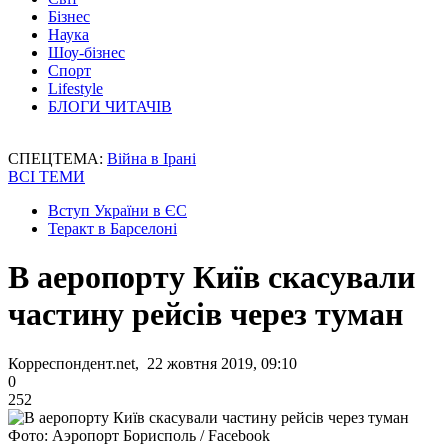
Бізнес
Наука
Шоу-бізнес
Спорт
Lifestyle
БЛОГИ ЧИТАЧІВ
СПЕЦТЕМА:
Війна в Ірані
ВСІ ТЕМИ
Вступ України в ЄС
Теракт в Барселоні
В аеропорту Київ скасували
частину рейсів через туман
Корреспондент.net, 22 жовтня 2019, 09:10
0
252
Фото: Аэропорт Борисполь / Facebook