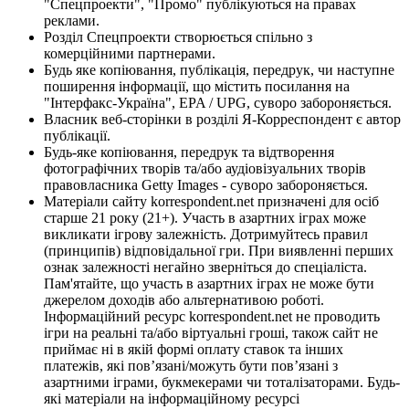
"Спецпроекти", "Промо" публікуються на правах
реклами.
Розділ Спецпроекти створюється спільно з
комерційними партнерами.
Будь яке копіювання, публікація, передрук, чи наступне
поширення інформації, що містить посилання на
"Інтерфакс-Україна", EPA / UPG, суворо забороняється.
Власник веб-сторінки в розділі Я-Корреспондент є автор
публікації.
Будь-яке копіювання, передрук та відтворення
фотографічних творів та/або аудіовізуальних творів
правовласника Getty Images - суворо забороняється.
Матеріали сайту korrespondent.net призначені для осіб
старше 21 року (21+). Участь в азартних іграх може
викликати ігрову залежність. Дотримуйтесь правил
(принципів) відповідальної гри. При виявленні перших
ознак залежності негайно зверніться до спеціаліста.
Пам'ятайте, що участь в азартних іграх не може бути
джерелом доходів або альтернативою роботі.
Інформаційний ресурс korrespondent.net не проводить
ігри на реальні та/або віртуальні гроші, також сайт не
приймає ні в якій формі оплату ставок та інших
платежів, які пов’язані/можуть бути пов’язані з
азартними іграми, букмекерами чи тоталізаторами. Будь-
які матеріали на інформаційному ресурсі