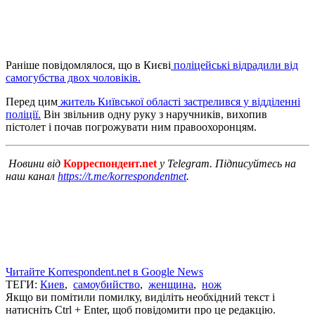
Раніше повідомлялося, що в Києві
поліцейські відрадили від
самогубства двох чоловіків.
Перед цим
житель Київської області застрелився у відділенні
поліції.
Він звільнив одну руку з наручників, вихопив
пістолет і почав погрожувати ним правоохоронцям.
Новини від
Корреспондент.net
у Telegram. Підписуйтесь на
наш канал
https://t.me/korrespondentnet
.
Читайте Korrespondent.net в Google News
ТЕГИ:
Киев
,
самоубийство
,
женщина
,
нож
Якщо ви помітили помилку, виділіть необхідний текст і
натисніть Ctrl + Enter, щоб повідомити про це редакцію.