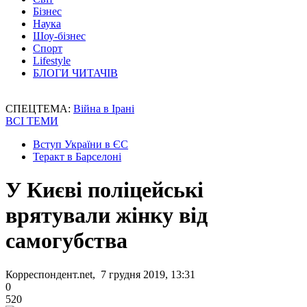
Бізнес
Наука
Шоу-бізнес
Спорт
Lifestyle
БЛОГИ ЧИТАЧІВ
СПЕЦТЕМА:
Війна в Ірані
ВСІ ТЕМИ
Вступ України в ЄС
Теракт в Барселоні
У Києві поліцейські
врятували жінку від
самогубства
Корреспондент.net, 7 грудня 2019, 13:31
0
520