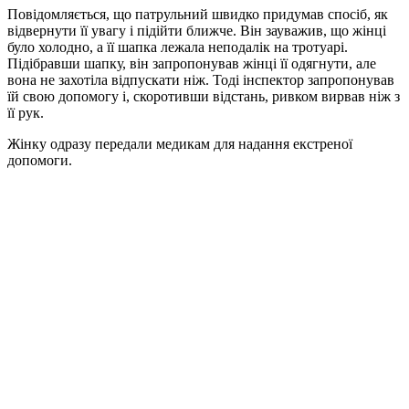
Повідомляється, що патрульний швидко придумав спосіб, як
відвернути її увагу і підійти ближче. Він зауважив, що жінці
було холодно, а її шапка лежала неподалік на тротуарі.
Підібравши шапку, він запропонував жінці її одягнути, але
вона не захотіла відпускати ніж. Тоді інспектор запропонував
їй свою допомогу і, скоротивши відстань, ривком вирвав ніж з
її рук.
Жінку одразу передали медикам для надання екстреної
допомоги.