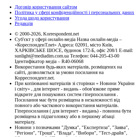
Договір користування сайтом
Політика у сфері конфіденційності і персональних даних
Угода щодо користування
Редакція
© 2000-2026, Korrespondent.net
Суб'єкт у сфері онлайн-медіа Назва онлайн-медіа –
«КореспонденТ.net» Адреса: 02091, місто Київ,
ХАРКІВСЬКЕ ШОСЕ, будинок 172-Б, офіс 208/1 E-mail:
sunlight@mediadim.com.ua
Телефон: 044-205-43-00
Ідентифікатор медіа – R40-06068
Використання будь-яких матеріалів, розміщених на
сайті, дозволяється за умови посилання на
Корреспондент.net.
При копіюванні матеріалів зі сторінки « Новини України
і світу» , для інтернет - видань - обов'язкове пряме
відкрите для пошукових систем гіперпосилання .
Посилання має бути розміщена в незалежності від
повного або часткового використання матеріалів.
Гіперпосилання ( для інтернет - видань) - повинна бути
розміщена в підзаголовку або в першому абзаці
матеріалу.
Новини з позначками "Думка", "Експертиза", "Заява",
"Регіони", "Гроші", "Влада", "Вибори", "Тест-драйв",