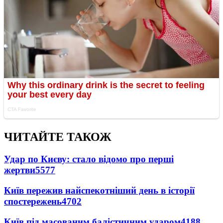
ЧИТАЙТЕ ТАКОЖ
Удар по Києву: стало відомо про перші
жертви
5577
Київ пережив найспекотніший день в історії
спостережень
4702
Київ під масованим балістичним ударом
4188