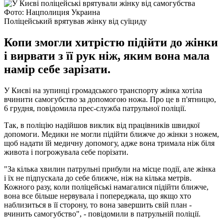
Фото: Нацполиция Украина
Поліцейський врятував жінку від суїциду
Копи змогли хитрістю підійти до жінки
і вирвати з її рук ніж, яким вона мала
намір себе зарізати.
У Києві на зупинці громадського транспорту жінка хотіла
вчинити самогубство за допомогою ножа. Про це в п'ятницю,
6 грудня, повідомила прес-служба патрульної поліції.
Так, в поліцію надійшов виклик від працівників швидкої
допомоги. Медики не могли підійти ближче до жінки з ножем,
щоб надати їй медичну допомогу, адже вона тримала ніж біля
живота і погрожувала себе порізати.
"За кілька хвилин патрульні прибули на місце події, але жінка
і їх не підпускала до себе ближче, ніж на кілька метрів.
Кожного разу, коли поліцейські намагалися підійти ближче,
вона все більше нервувала і попереджала, що якщо хто
наблизиться в її сторону, то вона завершить свій план -
вчинить самогубство", - повідомили в патрульній поліції.