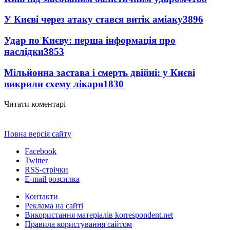
У Києві через атаку стався витік аміаку
3896
Удар по Києву: перша інформація про
наслідки
3853
Мільйонна застава і смерть двійні: у Києві
викрили схему лікаря
1830
Читати коментарі
Повна версія сайту
Facebook
Twitter
RSS-стрічки
E-mail розсилка
Контакти
Реклама на сайті
Використання матеріалів korrespondent.net
Правила користування сайтом