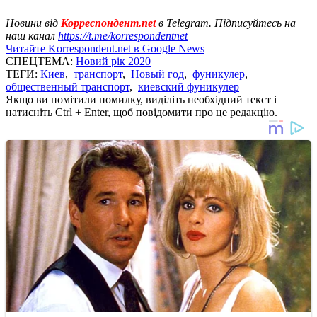
Новини від
Корреспондент.net
в Telegram. Підписуйтесь на
наш канал
https://t.me/korrespondentnet
Читайте Korrespondent.net в Google News
СПЕЦТЕМА:
Новий рік 2020
ТЕГИ:
Киев
,
транспорт
,
Новый год
,
фуникулер
,
общественный транспорт
,
киевский фуникулер
Якщо ви помітили помилку, виділіть необхідний текст і
натисніть Ctrl + Enter, щоб повідомити про це редакцію.