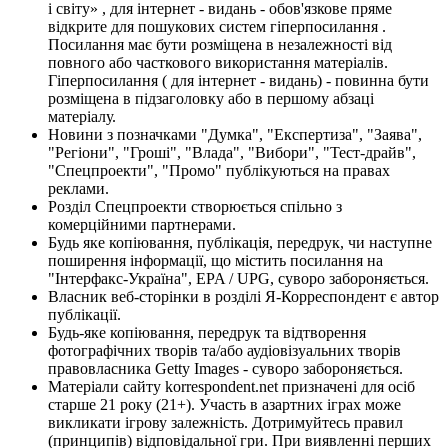
і світу» , для інтернет - видань - обов'язкове пряме
відкрите для пошукових систем гіперпосилання .
Посилання має бути розміщена в незалежності від
повного або часткового використання матеріалів.
Гіперпосилання ( для інтернет - видань) - повинна бути
розміщена в підзаголовку або в першому абзаці
матеріалу.
Новини з позначками "Думка", "Експертиза", "Заява",
"Регіони", "Гроші", "Влада", "Вибори", "Тест-драйв",
"Спецпроекти", "Промо" публікуються на правах
реклами.
Розділ Спецпроекти створюється спільно з
комерційними партнерами.
Будь яке копіювання, публікація, передрук, чи наступне
поширення інформації, що містить посилання на
"Інтерфакс-Україна", EPA / UPG, суворо забороняється.
Власник веб-сторінки в розділі Я-Корреспондент є автор
публікації.
Будь-яке копіювання, передрук та відтворення
фотографічних творів та/або аудіовізуальних творів
правовласника Getty Images - суворо забороняється.
Матеріали сайту korrespondent.net призначені для осіб
старше 21 року (21+). Участь в азартних іграх може
викликати ігрову залежність. Дотримуйтесь правил
(принципів) відповідальної гри. При виявленні перших