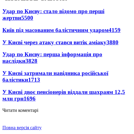
Удар по Києву: стало відомо про перші
жертви
5500
Київ під масованим балістичним ударом
4159
У Києві через атаку стався витік аміаку
3880
Удар по Києву: перша інформація про
наслідки
3828
У Києві затримали навідника російської
балістики
1713
У Києві двоє пенсіонерів віддали шахраям 12,5
млн грн
1696
Читати коментарі
Повна версія сайту