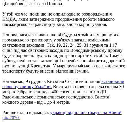
цілодобово", - сказала Попова.
У той же час, поки що не оприлюднено розпорядження
КМДА, яким затверджено продовження роботи міського
пасажирського транспорту загального користування.
Попова нагадала також, що відбудуться зміни в маршрутах
громадського транспорту у зв'язку з загальноміськими
святковими заходами. Так, 19, 22, 24, 25, 31 грудня та 1 і 7
січня під час святкових заходів по Володимирському проїзду
буде заборонено рух всіх видів транспортних засобів. Тому в
суботу, неділю та святкові дні передбачено відкрити дорожній
рух по вулиці Хрещатик. У маршрути міського пасажирського
транспорту будуть внесені відповідні зміни.
Нагадаємо, 9 грудня в Києві на Софійській площі
встановили
головну ялинку України.
Висота святкового дерева склала 30
метрів. Зібрано ялинку з 400 сосен, привезених з ДП
Радомишльське лісомисливське господарство. Висота
кожного дерева - від 1 до 4 метрів.
Раніше стало відомо, як
українці відпочиватимуть на Новий
рік-2020.