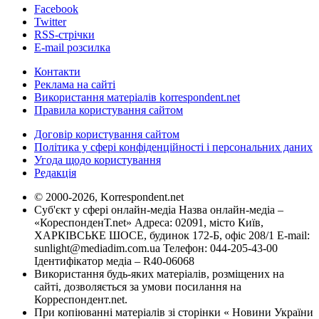
Facebook
Twitter
RSS-стрічки
E-mail розсилка
Контакти
Реклама на сайті
Використання матеріалів korrespondent.net
Правила користування сайтом
Договір користування сайтом
Політика у сфері конфіденційності і персональних даних
Угода щодо користування
Редакція
© 2000-2026, Korrespondent.net
Суб'єкт у сфері онлайн-медіа Назва онлайн-медіа –
«КореспонденТ.net» Адреса: 02091, місто Київ,
ХАРКІВСЬКЕ ШОСЕ, будинок 172-Б, офіс 208/1 E-mail:
sunlight@mediadim.com.ua
Телефон: 044-205-43-00
Ідентифікатор медіа – R40-06068
Використання будь-яких матеріалів, розміщених на
сайті, дозволяється за умови посилання на
Корреспондент.net.
При копіюванні матеріалів зі сторінки « Новини України