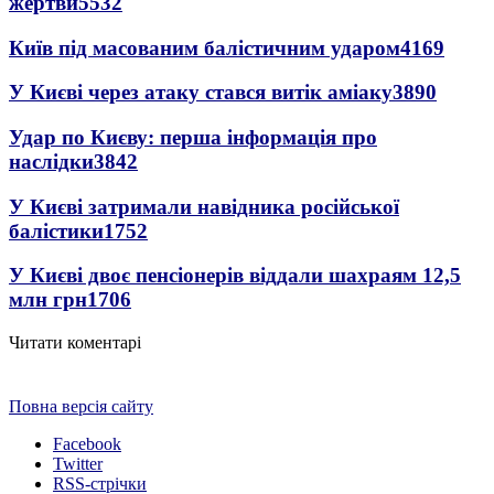
жертви
5532
Київ під масованим балістичним ударом
4169
У Києві через атаку стався витік аміаку
3890
Удар по Києву: перша інформація про
наслідки
3842
У Києві затримали навідника російської
балістики
1752
У Києві двоє пенсіонерів віддали шахраям 12,5
млн грн
1706
Читати коментарі
Повна версія сайту
Facebook
Twitter
RSS-стрічки