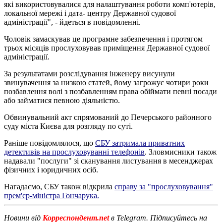
які використовувалися для налаштування роботи комп'ютерів,
локальної мережі і дата- центру Державної судової
адміністрації", - йдеться в повідомленні.
Чоловік замаскував це програмне забезпечення і протягом
трьох місяців прослуховував приміщення Державної судової
адміністрації.
За результатами розслідування інженеру висунули
звинувачення за низкою статей, йому загрожує чотири роки
позбавлення волі з позбавленням права обіймати певні посади
або займатися певною діяльністю.
Обвинувальний акт спрямований до Печерського районного
суду міста Києва для розгляду по суті.
Раніше повідомлялося, що
СБУ затримала приватних
детективів на прослуховуванні телефонів
. Зловмисники також
надавали "послуги" зі сканування листування в месенджерах
фізичних і юридичних осіб.
Нагадаємо, СБУ також відкрила
справу за "прослуховування"
прем'єр-міністра Гончарука.
Новини від
Корреспондент.net
в Telegram. Підписуйтесь на