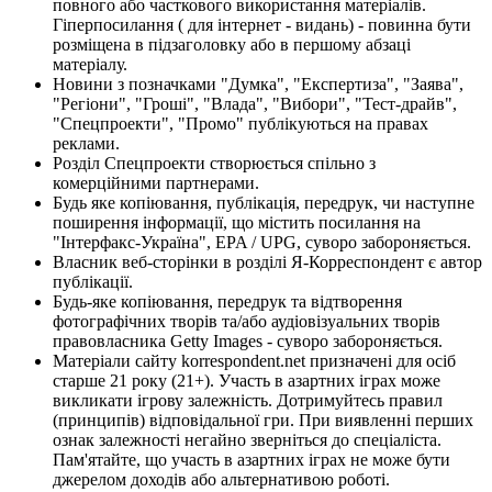
повного або часткового використання матеріалів.
Гіперпосилання ( для інтернет - видань) - повинна бути
розміщена в підзаголовку або в першому абзаці
матеріалу.
Новини з позначками "Думка", "Експертиза", "Заява",
"Регіони", "Гроші", "Влада", "Вибори", "Тест-драйв",
"Спецпроекти", "Промо" публікуються на правах
реклами.
Розділ Спецпроекти створюється спільно з
комерційними партнерами.
Будь яке копіювання, публікація, передрук, чи наступне
поширення інформації, що містить посилання на
"Інтерфакс-Україна", EPA / UPG, суворо забороняється.
Власник веб-сторінки в розділі Я-Корреспондент є автор
публікації.
Будь-яке копіювання, передрук та відтворення
фотографічних творів та/або аудіовізуальних творів
правовласника Getty Images - суворо забороняється.
Матеріали сайту korrespondent.net призначені для осіб
старше 21 року (21+). Участь в азартних іграх може
викликати ігрову залежність. Дотримуйтесь правил
(принципів) відповідальної гри. При виявленні перших
ознак залежності негайно зверніться до спеціаліста.
Пам'ятайте, що участь в азартних іграх не може бути
джерелом доходів або альтернативою роботі.