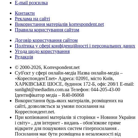
E-mail розсилка
Контакти
Реклама на сайті
Використання матеріалів korrespondent.net
Правила користування сайтом
Договір користування сайтом
Політика у сфері конфіденційності і персональних даних
Угода щодо користування
Редакція
© 2000-2026, Korrespondent.net
Суб'єкт у сфері онлайн-медіа Назва онлайн-медіа –
«КореспонденТ.net» Адреса: 02091, місто Київ,
ХАРКІВСЬКЕ ШОСЕ, будинок 172-Б, офіс 208/1 E-mail:
sunlight@mediadim.com.ua
Телефон: 044-205-43-00
Ідентифікатор медіа – R40-06068
Використання будь-яких матеріалів, розміщених на
сайті, дозволяється за умови посилання на
Корреспондент.net.
При копіюванні матеріалів зі сторінки « Новини України
і світу» , для інтернет - видань - обов'язкове пряме
відкрите для пошукових систем гіперпосилання .
Посилання має бути розміщена в незалежності від