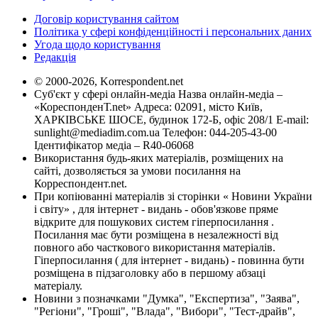
Договір користування сайтом
Політика у сфері конфіденційності і персональних даних
Угода щодо користування
Редакція
© 2000-2026, Korrespondent.net
Суб'єкт у сфері онлайн-медіа Назва онлайн-медіа –
«КореспонденТ.net» Адреса: 02091, місто Київ,
ХАРКІВСЬКЕ ШОСЕ, будинок 172-Б, офіс 208/1 E-mail:
sunlight@mediadim.com.ua
Телефон: 044-205-43-00
Ідентифікатор медіа – R40-06068
Використання будь-яких матеріалів, розміщених на
сайті, дозволяється за умови посилання на
Корреспондент.net.
При копіюванні матеріалів зі сторінки « Новини України
і світу» , для інтернет - видань - обов'язкове пряме
відкрите для пошукових систем гіперпосилання .
Посилання має бути розміщена в незалежності від
повного або часткового використання матеріалів.
Гіперпосилання ( для інтернет - видань) - повинна бути
розміщена в підзаголовку або в першому абзаці
матеріалу.
Новини з позначками "Думка", "Експертиза", "Заява",
"Регіони", "Гроші", "Влада", "Вибори", "Тест-драйв",