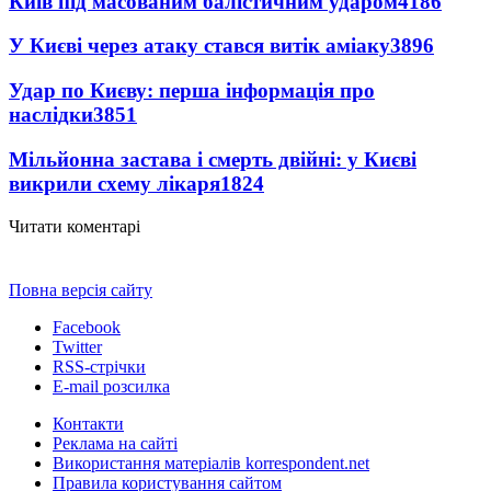
Київ під масованим балістичним ударом
4186
У Києві через атаку стався витік аміаку
3896
Удар по Києву: перша інформація про
наслідки
3851
Мільйонна застава і смерть двійні: у Києві
викрили схему лікаря
1824
Читати коментарі
Повна версія сайту
Facebook
Twitter
RSS-стрічки
E-mail розсилка
Контакти
Реклама на сайті
Використання матеріалів korrespondent.net
Правила користування сайтом