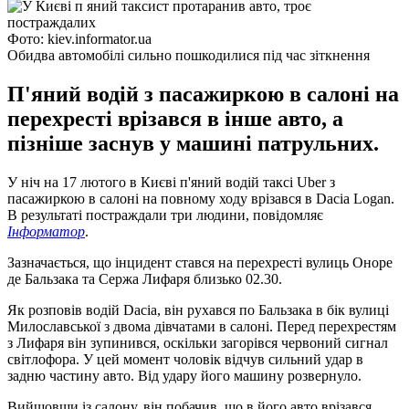
Фото: kiev.informator.ua
Обидва автомобілі сильно пошкодилися під час зіткнення
П'яний водій з пасажиркою в салоні на
перехресті врізався в інше авто, а
пізніше заснув у машині патрульних.
У ніч на 17 лютого в Києві п'яний водій таксі Uber з
пасажиркою в салоні на повному ходу врізався в Dacia Logan.
В результаті постраждали три людини, повідомляє
Інформатор
.
Зазначається, що інцидент стався на перехресті вулиць Оноре
де Бальзака та Сержа Лифаря близько 02.30.
Як розповів водій Dacia, він рухався по Бальзака в бік вулиці
Милославської з двома дівчатами в салоні. Перед перехрестям
з Лифаря він зупинився, оскільки загорівся червоний сигнал
світлофора. У цей момент чоловік відчув сильний удар в
задню частину авто. Від удару його машину розвернуло.
Вийшовши із салону, він побачив, що в його авто врізався