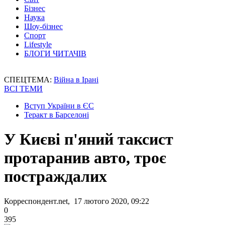
Бізнес
Наука
Шоу-бізнес
Спорт
Lifestyle
БЛОГИ ЧИТАЧІВ
СПЕЦТЕМА:
Війна в Ірані
ВСІ ТЕМИ
Вступ України в ЄС
Теракт в Барселоні
У Києві п'яний таксист
протаранив авто, троє
постраждалих
Корреспондент.net, 17 лютого 2020, 09:22
0
395