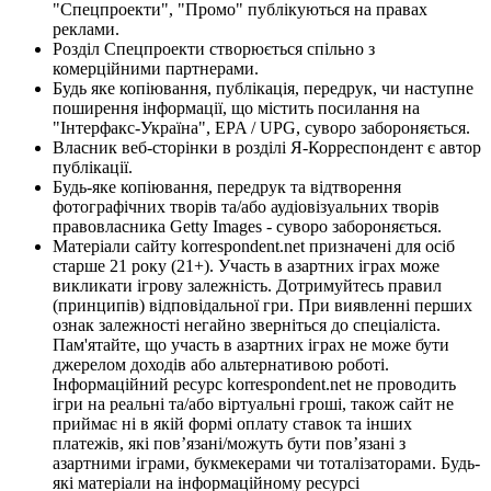
"Спецпроекти", "Промо" публікуються на правах
реклами.
Розділ Спецпроекти створюється спільно з
комерційними партнерами.
Будь яке копіювання, публікація, передрук, чи наступне
поширення інформації, що містить посилання на
"Інтерфакс-Україна", EPA / UPG, суворо забороняється.
Власник веб-сторінки в розділі Я-Корреспондент є автор
публікації.
Будь-яке копіювання, передрук та відтворення
фотографічних творів та/або аудіовізуальних творів
правовласника Getty Images - суворо забороняється.
Матеріали сайту korrespondent.net призначені для осіб
старше 21 року (21+). Участь в азартних іграх може
викликати ігрову залежність. Дотримуйтесь правил
(принципів) відповідальної гри. При виявленні перших
ознак залежності негайно зверніться до спеціаліста.
Пам'ятайте, що участь в азартних іграх не може бути
джерелом доходів або альтернативою роботі.
Інформаційний ресурс korrespondent.net не проводить
ігри на реальні та/або віртуальні гроші, також сайт не
приймає ні в якій формі оплату ставок та інших
платежів, які пов’язані/можуть бути пов’язані з
азартними іграми, букмекерами чи тоталізаторами. Будь-
які матеріали на інформаційному ресурсі