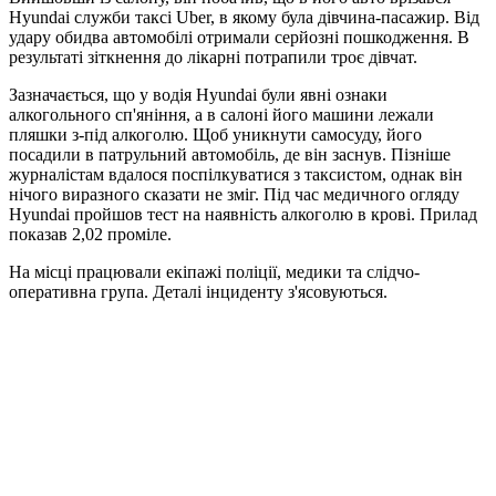
Hyundai служби таксі Uber, в якому була дівчина-пасажир. Від
удару обидва автомобілі отримали серйозні пошкодження. В
результаті зіткнення до лікарні потрапили троє дівчат.
Зазначається, що у водія Hyundai були явні ознаки
алкогольного сп'яніння, а в салоні його машини лежали
пляшки з-під алкоголю. Щоб уникнути самосуду, його
посадили в патрульний автомобіль, де він заснув. Пізніше
журналістам вдалося поспілкуватися з таксистом, однак він
нічого виразного сказати не зміг. Під час медичного огляду
Hyundai пройшов тест на наявність алкоголю в крові. Прилад
показав 2,02 проміле.
На місці працювали екіпажі поліції, медики та слідчо-
оперативна група. Деталі інциденту з'ясовуються.