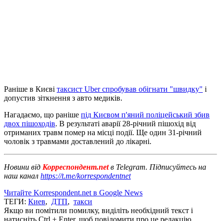
Раніше в Києві
таксист Uber спробував обігнати "швидку"
і
допустив зіткнення з авто медиків.
Нагадаємо, що раніше
під Києвом п'яний поліцейський збив
двох пішоходів
. В результаті аварії 28-річний пішохід від
отриманих травм помер на місці події. Ще один 31-річний
чоловік з травмами доставлений до лікарні.
Новини від
Корреспондент.net
в Telegram. Підписуйтесь на
наш канал
https://t.me/korrespondentnet
Читайте Korrespondent.net в Google News
ТЕГИ:
Киев
,
ДТП
,
такси
Якщо ви помітили помилку, виділіть необхідний текст і
натисніть Ctrl + Enter, щоб повідомити про це редакцію.