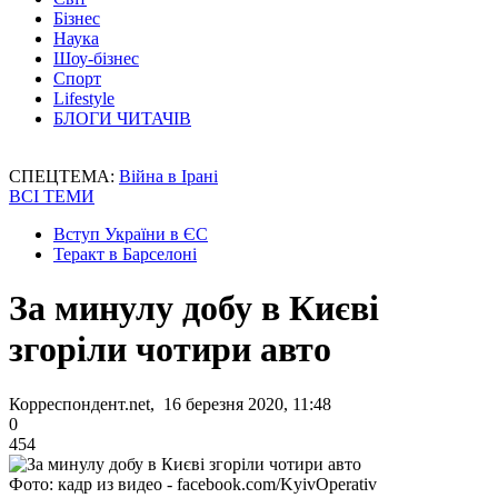
Бізнес
Наука
Шоу-бізнес
Спорт
Lifestyle
БЛОГИ ЧИТАЧІВ
СПЕЦТЕМА:
Війна в Ірані
ВСІ ТЕМИ
Вступ України в ЄС
Теракт в Барселоні
За минулу добу в Києві
згоріли чотири авто
Корреспондент.net, 16 березня 2020, 11:48
0
454
Фото: кадр из видео - facebook.com/KyivOperativ