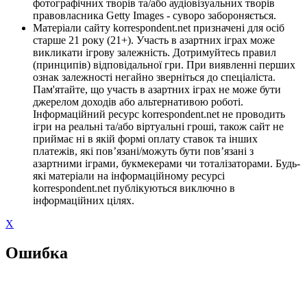
фотографічних творів та/або аудіовізуальних творів
правовласника Getty Images - суворо забороняється.
Матеріали сайту korrespondent.net призначені для осіб
старше 21 року (21+). Участь в азартних іграх може
викликати ігрову залежність. Дотримуйтесь правил
(принципів) відповідальної гри. При виявленні перших
ознак залежності негайно зверніться до спеціаліста.
Пам'ятайте, що участь в азартних іграх не може бути
джерелом доходів або альтернативою роботі.
Інформаційний ресурс korrespondent.net не проводить
ігри на реальні та/або віртуальні гроші, також сайт не
приймає ні в якій формі оплату ставок та інших
платежів, які пов’язані/можуть бути пов’язані з
азартними іграми, букмекерами чи тоталізаторами. Будь-
які матеріали на інформаційному ресурсі
korrespondent.net публікуються виключно в
інформаційних цілях.
X
Ошибка