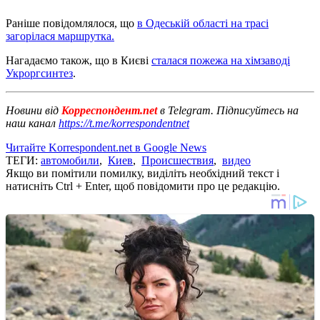
Раніше повідомлялося, що
в Одеській області на трасі
загорілася маршрутка.
Нагадаємо також, що в Києві
сталася пожежа на хімзаводі
Укроргсинтез
.
Новини від
Корреспондент.net
в Telegram. Підписуйтесь на
наш канал
https://t.me/korrespondentnet
Читайте Korrespondent.net в Google News
ТЕГИ:
автомобили
,
Киев
,
Происшествия
,
видео
Якщо ви помітили помилку, виділіть необхідний текст і
натисніть Ctrl + Enter, щоб повідомити про це редакцію.