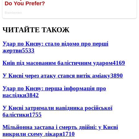
ЧИТАЙТЕ ТАКОЖ
Удар по Києву: стало відомо про перші
жертви
5533
Київ під масованим балістичним ударом
4169
У Києві через атаку стався витік аміаку
3890
Удар по Києву: перша інформація про
наслідки
3842
У Києві затримали навідника російської
балістики
1755
Мільйонна застава і смерть двійні: у Києві
викрили схему лікаря
1710