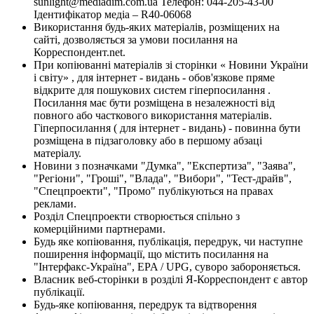
sunlight@mediadim.com.ua
Телефон: 044-205-43-00
Ідентифікатор медіа – R40-06068
Використання будь-яких матеріалів, розміщених на
сайті, дозволяється за умови посилання на
Корреспондент.net.
При копіюванні матеріалів зі сторінки « Новини України
і світу» , для інтернет - видань - обов'язкове пряме
відкрите для пошукових систем гіперпосилання .
Посилання має бути розміщена в незалежності від
повного або часткового використання матеріалів.
Гіперпосилання ( для інтернет - видань) - повинна бути
розміщена в підзаголовку або в першому абзаці
матеріалу.
Новини з позначками "Думка", "Експертиза", "Заява",
"Регіони", "Гроші", "Влада", "Вибори", "Тест-драйв",
"Спецпроекти", "Промо" публікуються на правах
реклами.
Розділ Спецпроекти створюється спільно з
комерційними партнерами.
Будь яке копіювання, публікація, передрук, чи наступне
поширення інформації, що містить посилання на
"Інтерфакс-Україна", EPA / UPG, суворо забороняється.
Власник веб-сторінки в розділі Я-Корреспондент є автор
публікації.
Будь-яке копіювання, передрук та відтворення