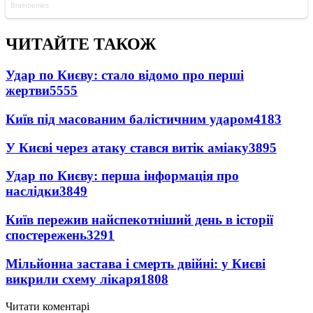
ЧИТАЙТЕ ТАКОЖ
Удар по Києву: стало відомо про перші
жертви
5555
Київ під масованим балістичним ударом
4183
У Києві через атаку стався витік аміаку
3895
Удар по Києву: перша інформація про
наслідки
3849
Київ пережив найспекотніший день в історії
спостережень
3291
Мільйонна застава і смерть двійні: у Києві
викрили схему лікаря
1808
Читати коментарі