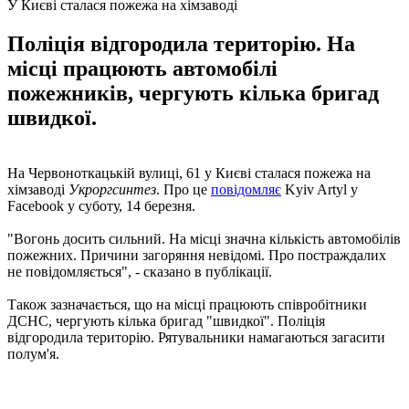
У Києві сталася пожежа на хімзаводі
Поліція відгородила територію. На
місці працюють автомобілі
пожежників, чергують кілька бригад
швидкої.
На Червоноткацькій вулиці, 61 у Києві сталася пожежа на
хімзаводі
Укроргсинтез
. Про це
повідомляє
Kyiv Artyl у
Facebook у суботу, 14 березня.
"Вогонь досить сильний. На місці значна кількість автомобілів
пожежних. Причини загоряння невідомі. Про постраждалих
не повідомляється", - сказано в публікації.
Також зазначається, що на місці працюють співробітники
ДСНС, чергують кілька бригад "швидкої". Поліція
відгородила територію. Рятувальники намагаються загасити
полум'я.