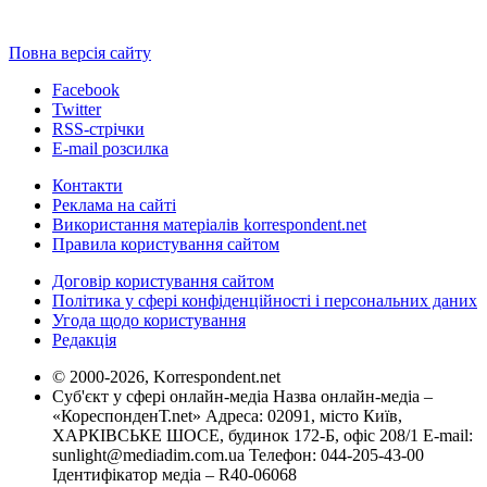
Повна версія сайту
Facebook
Twitter
RSS-стрічки
E-mail розсилка
Контакти
Реклама на сайті
Використання матеріалів korrespondent.net
Правила користування сайтом
Договір користування сайтом
Політика у сфері конфіденційності і персональних даних
Угода щодо користування
Редакція
© 2000-2026, Korrespondent.net
Суб'єкт у сфері онлайн-медіа Назва онлайн-медіа –
«КореспонденТ.net» Адреса: 02091, місто Київ,
ХАРКІВСЬКЕ ШОСЕ, будинок 172-Б, офіс 208/1 E-mail:
sunlight@mediadim.com.ua
Телефон: 044-205-43-00
Ідентифікатор медіа – R40-06068