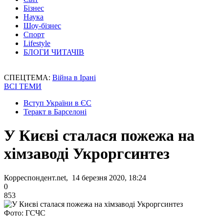
Бізнес
Наука
Шоу-бізнес
Спорт
Lifestyle
БЛОГИ ЧИТАЧІВ
СПЕЦТЕМА:
Війна в Ірані
ВСІ ТЕМИ
Вступ України в ЄС
Теракт в Барселоні
У Києві сталася пожежа на
хімзаводі Укроргсинтез
Корреспондент.net, 14 березня 2020, 18:24
0
853
Фото: ГСЧС