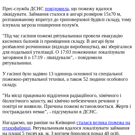
Прес-служба ДСНС
повідомила
, що пожежу вдалося
ліквідувати. Займання сталося в ангарі розміром 15х70 м,
розташованому впритул до триповерхової будівлі складу, тому
існувала загроза поширення полум'я.
"Під час гасіння пожежі рятувальники провели евакуацію
кисневих балонів із приміщення складу. В ангарі були
розбавлені розчинники (відходи виробництва), які зберігалися
для подальшої утилізації. О 17:03 пожежники локалізували
загоряння й о 17:19 - ліквідували", - повідомили
рятувальники.
У гасінні було задіяно 13 одиниць основної та спеціальної
пожежно-рятувальної техніки, а також 52 людини особового
складу.
"На місці працювало відділення радіаційного, хімічного і
біологічного захисту, які хімічно небезпечних речовин у
повітрі не виявили. Причина пожежі встановлюється. Жертв і
постраждалих немає", - підсумували в ДСНС.
Нагадаємо, що раніше на Київщині
сталася велика пожежа на
птахофабриці
. Рятувальникам вдалося локалізувати займання
на площі 5 тисяч кв. м. З вогнем боролися понад 40 осіб.