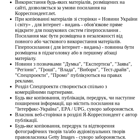
Використання будь-яких матеріалів, розміщених на
сайті, дозволяється за умови посилання на
Корреспондент.net.
При копіюванні матеріалів зі сторінки « Новини України
і світу» , для інтернет - видань - обов'язкове пряме
відкрите для пошукових систем гіперпосилання .
Посилання має бути розміщена в незалежності від
повного або часткового використання матеріалів.
Гіперпосилання ( для інтернет - видань) - повинна бути
розміщена в підзаголовку або в першому абзаці
матеріалу.
Новини з позначками "Думка", "Експертиза", "Заява",
"Регіони", "Гроші", "Влада", "Вибори", "Тест-драйв",
"Спецпроекти", "Промо" публікуються на правах
реклами.
Розділ Спецпроекти створюється спільно з
комерційними партнерами.
Будь яке копіювання, публікація, передрук, чи наступне
поширення інформації, що містить посилання на
"Інтерфакс-Україна", EPA / UPG, суворо забороняється.
Власник веб-сторінки в розділі Я-Корреспондент є автор
публікації.
Будь-яке копіювання, передрук та відтворення
фотографічних творів та/або аудіовізуальних творів
правовласника Getty Images - суворо забороняється.