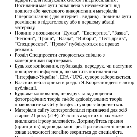
Посилання має бути розміщена в незалежності від
повного або часткового використання матеріалів.
Гіперпосилання ( для інтернет - видань) - повинна бути
розміщена в підзаголовку або в першому абзаці
матеріалу.
Новини з позначками "Думка", "Експертиза", "Заява",
"Регіони", "Гроші", "Влада", "Вибори", "Тест-драйв",
"Спецпроекти", "Промо" публікуються на правах
реклами.
Розділ Спецпроекти створюється спільно з
комерційними партнерами.
Будь яке копіювання, публікація, передрук, чи наступне
поширення інформації, що містить посилання на
"Інтерфакс-Україна", EPA / UPG, суворо забороняється.
Власник веб-сторінки в розділі Я-Корреспондент є автор
публікації.
Будь-яке копіювання, передрук та відтворення
фотографічних творів та/або аудіовізуальних творів
правовласника Getty Images - суворо забороняється.
Матеріали сайту korrespondent.net призначені для осіб
старше 21 року (21+). Участь в азартних іграх може
викликати ігрову залежність. Дотримуйтесь правил
(принципів) відповідальної гри. При виявленні перших
ознак залежності негайно зверніться до спеціаліста.