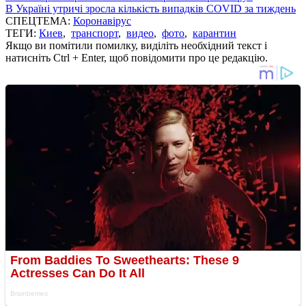
В Україні утричі зросла кількість випадків COVID за тиждень
СПЕЦТЕМА:
Коронавірус
ТЕГИ:
Киев
,
транспорт
,
видео
,
фото
,
карантин
Якщо ви помітили помилку, виділіть необхідний текст і
натисніть Ctrl + Enter, щоб повідомити про це редакцію.