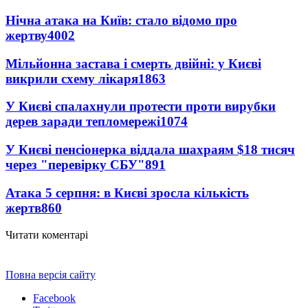
Нічна атака на Київ: стало відомо про
жертву
4002
Мільйонна застава і смерть двійні: у Києві
викрили схему лікаря
1863
У Києві спалахнули протести проти вирубки
дерев заради тепломережі
1074
У Києві пенсіонерка віддала шахраям $18 тисяч
через "перевірку СБУ"
891
Атака 5 серпня: в Києві зросла кількість
жертв
860
Читати коментарі
Повна версія сайту
Facebook