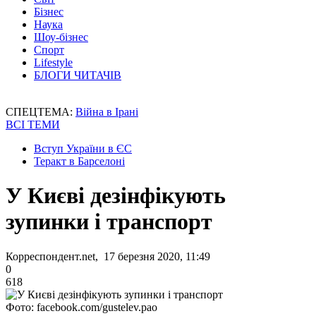
Бізнес
Наука
Шоу-бізнес
Спорт
Lifestyle
БЛОГИ ЧИТАЧІВ
СПЕЦТЕМА:
Війна в Ірані
ВСІ ТЕМИ
Вступ України в ЄС
Теракт в Барселоні
У Києві дезінфікують
зупинки і транспорт
Корреспондент.net, 17 березня 2020, 11:49
0
618
Фото: facebook.com/gustelev.pao