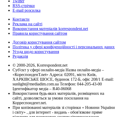
Twitter
RSS-стрічки
E-mail розсилка
Контакти
Реклама на сайті
Використання матеріалів korrespondent.net
Правила користування сайтом
Договір користування сайтом
Політика у сфері конфіденційності і персональних даних
Угода щодо користування
Редакція
© 2000-2026, Korrespondent.net
Суб'єкт у сфері онлайн-медіа Назва онлайн-медіа –
«КореспонденТ.net» Адреса: 02091, місто Київ,
ХАРКІВСЬКЕ ШОСЕ, будинок 172-Б, офіс 208/1 E-mail:
sunlight@mediadim.com.ua
Телефон: 044-205-43-00
Ідентифікатор медіа – R40-06068
Використання будь-яких матеріалів, розміщених на
сайті, дозволяється за умови посилання на
Корреспондент.net.
При копіюванні матеріалів зі сторінки « Новини України
і світу» , для інтернет - видань - обов'язкове пряме
відкрите для пошукових систем гіперпосилання .