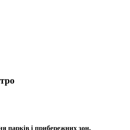
етро
я парків і прибережних зон.