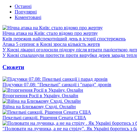
Останні
Популярні
Коментовані
Нічна атака на Київ: стало відомо про жертву
Київ пережив найспекотніший день в історії спостережень
Атака 5 серпня: в Києві зросла кількість жертв
У Києві лікарці оголосили підозру після втрати пацієнткою ди
У Києві спалахнули протести проти вирубки дерев заради тепл
Сюжети
Підсумки 07.08: "Пекельні" санкції і "парад" дронів
Вторгнення Росії в Україну. Онлайн
Війна на Близькому Сході. Онлайн
Пекельні санкції. Рішення Сената США
"Полювати на лучника, а не на стрілу". Як Україні боротись з 