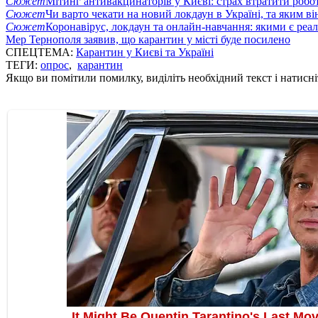
Сюжет
Мітинг антивакцинаторів у Києві: страх втратити робо
Сюжет
Чи варто чекати на новий локдаун в Україні, та яким ві
Сюжет
Коронавірус, локдаун та онлайн-навчання: якими є реал
Мер Тернополя заявив, що карантин у місті буде посилено
СПЕЦТЕМА:
Карантин у Києві та Україні
ТЕГИ:
опрос
,
карантин
Якщо ви помітили помилку, виділіть необхідний текст і натисніт