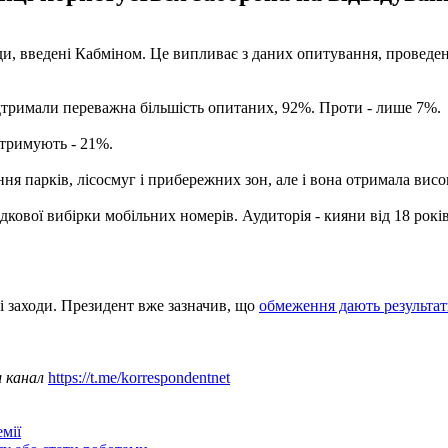
и, введені Кабміном. Це випливає з даних опитування, проведен
ідтримали переважна більшість опитаних, 92%. Проти - лише 7%.
дтримують - 21%.
я парків, лісосмуг і прибережних зон, але і вона отримала висо
кової вибірки мобільних номерів. Аудиторія - кияни від 18 рокі
ні заходи. Президент вже зазначив, що
обмеження дають результа
ш канал
https://t.me/korrespondentnet
мії