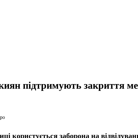
 киян підтримують закриття м
і користується заборона на відвідуванн