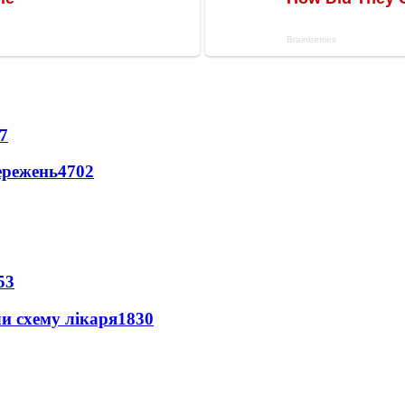
7
ережень
4702
53
ли схему лікаря
1830