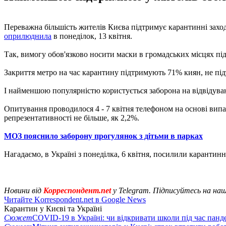
Переважна більшість жителів Києва підтримує карантинні заход
оприлюднила
в понеділок, 13 квітня.
Так, вимогу обов'язково носити маски в громадських місцях п
Закриття метро на час карантину підтримують 71% киян, не пі
І найменшою популярністю користується заборона на відвідуванн
Опитування проводилося 4 - 7 квітня телефоном на основі випад
репрезентативності не більше, як 2,2%.
МОЗ пояснило заборону прогулянок з дітьми в парках
Нагадаємо, в Україні з понеділка, 6 квітня, посилили карантин
Новини від
Корреспондент.net
у Telegram. Підписуйтесь на на
Читайте Korrespondent.net в Google News
Карантин у Києві та Україні
Сюжет
COVID-19 в Україні: чи відкривати школи під час панде