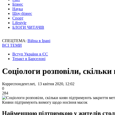
Бізнес
Наука
Шоу-бізнес
Спорт
Lifestyle
БЛОГИ ЧИТАЧІВ
СПЕЦТЕМА:
Війна в Ірані
ВСІ ТЕМИ
Вступ України в ЄС
Теракт в Барселоні
Соціологи розповіли, скільки
Корреспондент.net, 13 квітня 2020, 12:02
0
284
Кияни підтримують вимогу щодо носіння масок
Найменшою підтримкою у жителів столиц