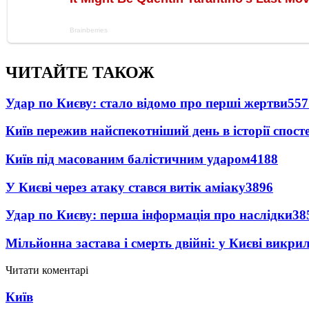
ЧИТАЙТЕ ТАКОЖ
Удар по Києву: стало відомо про перші жертви
557
Київ пережив найспекотніший день в історії спост
Київ під масованим балістичним ударом
4188
У Києві через атаку стався витік аміаку
3896
Удар по Києву: перша інформація про наслідки
38
Мільйонна застава і смерть двійні: у Києві викри
Читати коментарі
Київ