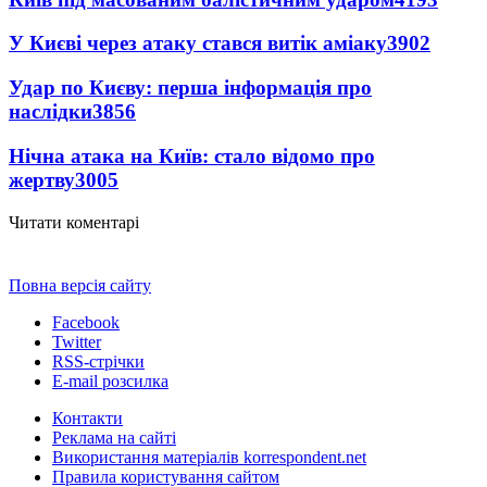
У Києві через атаку стався витік аміаку
3902
Удар по Києву: перша інформація про
наслідки
3856
Нічна атака на Київ: стало відомо про
жертву
3005
Читати коментарі
Повна версія сайту
Facebook
Twitter
RSS-стрічки
E-mail розсилка
Контакти
Реклама на сайті
Використання матеріалів korrespondent.net
Правила користування сайтом