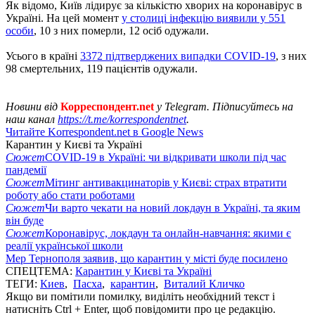
Як відомо, Київ лідирує за кількістю хворих на коронавірус в
Україні. На цей момент
у столиці інфекцію виявили у 551
особи
, 10 з них померли, 12 осіб одужали.
Усього в країні
3372 підтверджених випадки COVID-19
, з них
98 смертельних, 119 пацієнтів одужали.
Новини від
Корреспондент.net
у Telegram. Підписуйтесь на
наш канал
https://t.me/korrespondentnet
.
Читайте Korrespondent.net в Google News
Карантин у Києві та Україні
Сюжет
COVID-19 в Україні: чи відкривати школи під час
пандемії
Сюжет
Мітинг антивакцинаторів у Києві: страх втратити
роботу або стати роботами
Сюжет
Чи варто чекати на новий локдаун в Україні, та яким
він буде
Сюжет
Коронавірус, локдаун та онлайн-навчання: якими є
реалії української школи
Мер Тернополя заявив, що карантин у місті буде посилено
СПЕЦТЕМА:
Карантин у Києві та Україні
ТЕГИ:
Киев
,
Пасха
,
карантин
,
Виталий Кличко
Якщо ви помітили помилку, виділіть необхідний текст і
натисніть Ctrl + Enter, щоб повідомити про це редакцію.