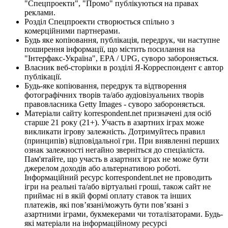
"Спецпроекти", "Промо" публікуються на правах
реклами.
Розділ Спецпроекти створюється спільно з
комерційними партнерами.
Будь яке копіювання, публікація, передрук, чи наступне
поширення інформації, що містить посилання на
"Інтерфакс-Україна", EPA / UPG, суворо забороняється.
Власник веб-сторінки в розділі Я-Корреспондент є автор
публікації.
Будь-яке копіювання, передрук та відтворення
фотографічних творів та/або аудіовізуальних творів
правовласника Getty Images - суворо забороняється.
Матеріали сайту korrespondent.net призначені для осіб
старше 21 року (21+). Участь в азартних іграх може
викликати ігрову залежність. Дотримуйтесь правил
(принципів) відповідальної гри. При виявленні перших
ознак залежності негайно зверніться до спеціаліста.
Пам'ятайте, що участь в азартних іграх не може бути
джерелом доходів або альтернативою роботі.
Інформаційний ресурс korrespondent.net не проводить
ігри на реальні та/або віртуальні гроші, також сайт не
приймає ні в якій формі оплату ставок та інших
платежів, які пов’язані/можуть бути пов’язані з
азартними іграми, букмекерами чи тоталізаторами. Будь-
які матеріали на інформаційному ресурсі