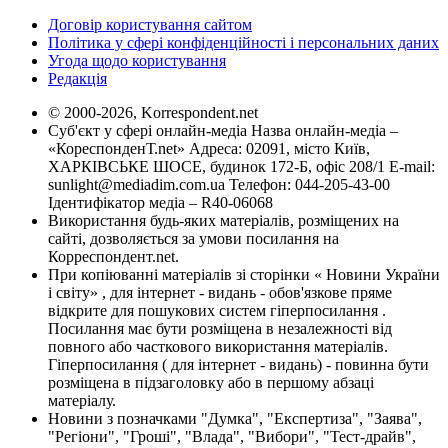
Договір користування сайтом
Політика у сфері конфіденційності і персональних даних
Угода щодо користування
Редакція
© 2000-2026, Korrespondent.net
Суб'єкт у сфері онлайн-медіа Назва онлайн-медіа –
«КореспонденТ.net» Адреса: 02091, місто Київ,
ХАРКІВСЬКЕ ШОСЕ, будинок 172-Б, офіс 208/1 E-mail:
sunlight@mediadim.com.ua
Телефон: 044-205-43-00
Ідентифікатор медіа – R40-06068
Використання будь-яких матеріалів, розміщених на
сайті, дозволяється за умови посилання на
Корреспондент.net.
При копіюванні матеріалів зі сторінки « Новини України
і світу» , для інтернет - видань - обов'язкове пряме
відкрите для пошукових систем гіперпосилання .
Посилання має бути розміщена в незалежності від
повного або часткового використання матеріалів.
Гіперпосилання ( для інтернет - видань) - повинна бути
розміщена в підзаголовку або в першому абзаці
матеріалу.
Новини з позначками "Думка", "Експертиза", "Заява",
"Регіони", "Гроші", "Влада", "Вибори", "Тест-драйв",