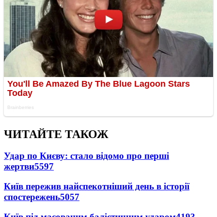
ЧИТАЙТЕ ТАКОЖ
Удар по Києву: стало відомо про перші
жертви
5597
Київ пережив найспекотніший день в історії
спостережень
5057
Київ під масованим балістичним ударом
4193