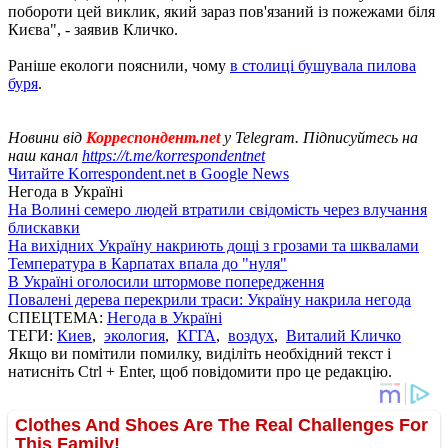
побороти цей виклик, який зараз пов'язаний із пожежами біля
Києва", - заявив Кличко.
Раніше екологи пояснили, чому
в столиці бушувала пилова
буря
.
Новини від
Корреспондент.net
у Telegram. Підписуйтесь на
наш канал
https://t.me/korrespondentnet
Читайте Korrespondent.net в Google News
Негода в Україні
На Волині семеро людей втратили свідомість через влучання
блискавки
На вихідних Україну накриють дощі з грозами та шквалами
Температура в Карпатах впала до "нуля"
В Україні оголосили штормове попередження
Повалені дерева перекрили траси: Україну накрила негода
СПЕЦТЕМА:
Негода в Україні
ТЕГИ:
Киев
,
экология
,
КГГА
,
воздух
,
Виталий Кличко
Якщо ви помітили помилку, виділіть необхідний текст і
натисніть Ctrl + Enter, щоб повідомити про це редакцію.