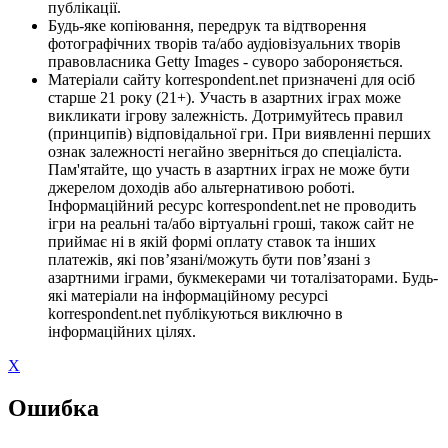
публікації.
Будь-яке копіювання, передрук та відтворення
фотографічних творів та/або аудіовізуальних творів
правовласника Getty Images - суворо забороняється.
Матеріали сайту korrespondent.net призначені для осіб
старше 21 року (21+). Участь в азартних іграх може
викликати ігрову залежність. Дотримуйтесь правил
(принципів) відповідальної гри. При виявленні перших
ознак залежності негайно зверніться до спеціаліста.
Пам'ятайте, що участь в азартних іграх не може бути
джерелом доходів або альтернативою роботі.
Інформаційний ресурс korrespondent.net не проводить
ігри на реальні та/або віртуальні гроші, також сайт не
приймає ні в якій формі оплату ставок та інших
платежів, які пов’язані/можуть бути пов’язані з
азартними іграми, букмекерами чи тоталізаторами. Будь-
які матеріали на інформаційному ресурсі
korrespondent.net публікуються виключно в
інформаційних цілях.
X
Ошибка