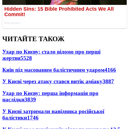
ЧИТАЙТЕ ТАКОЖ
Удар по Києву: стало відомо про перші
жертви
5528
Київ під масованим балістичним ударом
4166
У Києві через атаку стався витік аміаку
3887
Удар по Києву: перша інформація про
наслідки
3839
У Києві затримали навідника російської
балістики
1746