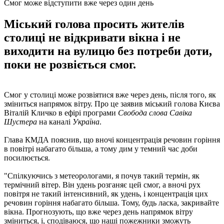
Смог може відступити вже через один день
Міський голова просить жителів
столиці не відкривати вікна і не
виходити на вулицю без потреби доти,
поки не розвіється смог.
Смог у столиці може розвіятися вже через день, після того, як
зміниться напрямок вітру. Про це заявив міський голова Києва
Віталій Кличко в ефірі програми
Свобода слова Савіка
Шустера
на каналі
Україна
.
Глава КМДА пояснив, що вночі концентрація речовин горіння
в повітрі набагато більша, а тому дим у темний час доби
посилюється.
"Спілкуючись з метеорологами, я почув такий термін, як
термічний вітер. Він удень ​​розганяє цей смог, а вночі рух
повітря не такий інтенсивний, як удень, і концентрація цих
речовин горіння набагато більша. Тому, будь ласка, закривайте
вікна. Прогнозують, що вже через день напрямок вітру
зміниться, і, сподіваюся, що наші пожежники зможуть