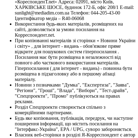
«КореспонденТ.net» Адреса: 02091, місто Київ,
ХАРКІВСЬКЕ ШОСЕ, будинок 172-Б, офіс 208/1 E-mail:
sunlight@mediadim.com.ua
Телефон: 044-205-43-00
Ідентифікатор медіа – R40-06068
Використання будь-яких матеріалів, розміщених на
сайті, дозволяється за умови посилання на
Корреспондент.net.
При копіюванні матеріалів зі сторінки « Новини України
і світу» , для інтернет - видань - обов'язкове пряме
відкрите для пошукових систем гіперпосилання .
Посилання має бути розміщена в незалежності від
повного або часткового використання матеріалів.
Гіперпосилання ( для інтернет - видань) - повинна бути
розміщена в підзаголовку або в першому абзаці
матеріалу.
Новини з позначками "Думка", "Експертиза", "Заява",
"Регіони", "Гроші", "Влада", "Вибори", "Тест-драйв",
"Спецпроекти", "Промо" публікуються на правах
реклами.
Розділ Спецпроекти створюється спільно з
комерційними партнерами.
Будь яке копіювання, публікація, передрук, чи наступне
поширення інформації, що містить посилання на
"Інтерфакс-Україна", EPA / UPG, суворо забороняється.
Власник веб-сторінки в розділі Я-Корреспондент є автор