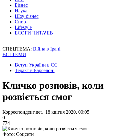
Бізнес
Наука
Шоу-бізнес
Спорт
Lifestyle
БЛОГИ ЧИТАЧІВ
СПЕЦТЕМА:
Війна в Ірані
ВСІ ТЕМИ
Вступ України в ЄС
Теракт в Барселоні
Кличко розповів, коли
розвіється смог
Корреспондент.net, 18 квітня 2020, 00:05
0
774
Фото: Соцсети