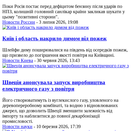
Поки Росія постає перед дефіцитом бензину після ударів по
НПЗ, колишній головний санлікар країни закликав шукати у
цьому "позитивні сторони".
Новости России
- 3 липня 2026, 19:08
Київ і область накрило димом від пожеж
Шлейфи диму поширювалися на південь від осередків пожеж,
що призвело до погіршення якості повітря на Київщині.
Новости Киева
- 30 червня 2026, 13:43
Швеція анонсувала запуск виробництва
електричного газу з повітря
Його створюватимуть із вуглекислого газу, уловленого на
деревопереробному комбінаті, та водню з відновлюваних
джерел, що дозволить Швеції зменшити залежність від
імпорту та наблизитися до повної декарбонізації
промисловості.
Новости науки
- 10 березня 2026, 17:39