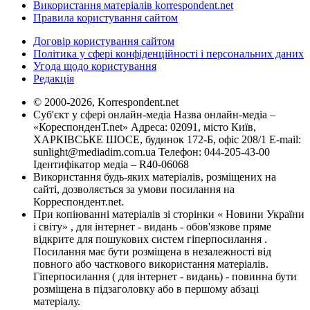
Використання матеріалів korrespondent.net
Правила користування сайтом
Договір користування сайтом
Політика у сфері конфіденційності і персональних даних
Угода щодо користування
Редакція
© 2000-2026, Korrespondent.net
Суб'єкт у сфері онлайн-медіа Назва онлайн-медіа –
«КореспонденТ.net» Адреса: 02091, місто Київ,
ХАРКІВСЬКЕ ШОСЕ, будинок 172-Б, офіс 208/1 E-mail:
sunlight@mediadim.com.ua
Телефон: 044-205-43-00
Ідентифікатор медіа – R40-06068
Використання будь-яких матеріалів, розміщених на
сайті, дозволяється за умови посилання на
Корреспондент.net.
При копіюванні матеріалів зі сторінки « Новини України
і світу» , для інтернет - видань - обов'язкове пряме
відкрите для пошукових систем гіперпосилання .
Посилання має бути розміщена в незалежності від
повного або часткового використання матеріалів.
Гіперпосилання ( для інтернет - видань) - повинна бути
розміщена в підзаголовку або в першому абзаці
матеріалу.