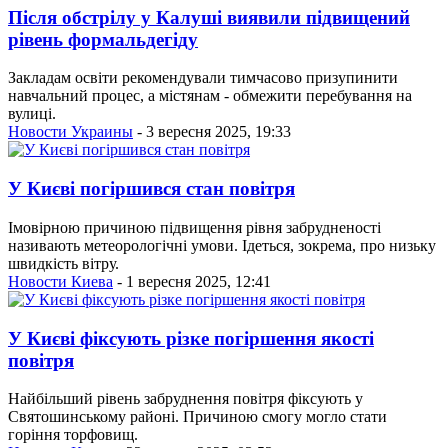
Після обстрілу у Калуші виявили підвищений
рівень формальдегіду
Закладам освіти рекомендували тимчасово призупинити
навчальний процес, а містянам - обмежити перебування на
вулиці.
Новости Украины
- 3 вересня 2025, 19:33
У Києві погіршився стан повітря
Імовірною причиною підвищення рівня забрудненості
називають метеорологічні умови. Ідеться, зокрема, про низьку
швидкість вітру.
Новости Киева
- 1 вересня 2025, 12:41
У Києві фіксують різке погіршення якості
повітря
Найбільший рівень забруднення повітря фіксують у
Святошинському районі. Причиною смогу могло стати
горіння торфовищ.