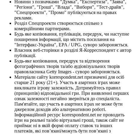
Новини з позначками "Думка", "Експертиза", "Заява",
"Регіони", "Гроші", "Влада", "Вибори", "Тест-драйв",
"Спецпроекти", "Промо" публікуються на правах
реклами.
Розділ Спецпроекти створюється спільно з
комерційними партнерами.
Будь яке копіювання, публікація, передрук, чи наступне
поширення інформації, що містить посилання на
"Інтерфакс-Україна", EPA / UPG, суворо забороняється.
Власник веб-сторінки в розділі Я-Корреспондент є автор
публікації.
Будь-яке копіювання, передрук та відтворення
фотографічних творів та/або аудіовізуальних творів
правовласника Getty Images - суворо забороняється.
Матеріали сайту korrespondent.net призначені для осіб
старше 21 року (21+). Участь в азартних іграх може
викликати ігрову залежність. Дотримуйтесь правил
(принципів) відповідальної гри. При виявленні перших
ознак залежності негайно зверніться до спеціаліста.
Пам'ятайте, що участь в азартних іграх не може бути
джерелом доходів або альтернативою роботі.
Інформаційний ресурс korrespondent.net не проводить
ігри на реальні та/або віртуальні гроші, також сайт не
приймає ні в якій формі оплату ставок та інших
платежів, які пов’язані/можуть бути пов’язані з