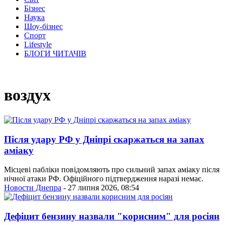
Бізнес
Наука
Шоу-бізнес
Спорт
Lifestyle
БЛОГИ ЧИТАЧІВ
воздух
Після удару РФ у Дніпрі скаржаться на запах
аміаку
Місцеві пабліки повідомляють про сильний запах аміаку після
нічної атаки РФ. Офіційного підтвердження наразі немає.
Новости Днепра
- 27 липня 2026, 08:54
Дефіцит бензину назвали "корисним" для росіян