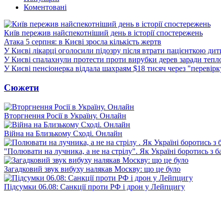
Коментовані
Київ пережив найспекотніший день в історії спостережень
Атака 5 серпня: в Києві зросла кількість жертв
У Києві лікарці оголосили підозру після втрати пацієнткою ди
У Києві спалахнули протести проти вирубки дерев заради тепл
У Києві пенсіонерка віддала шахраям $18 тисяч через "перевір
Сюжети
Вторгнення Росії в Україну. Онлайн
Війна на Близькому Сході. Онлайн
"Полювати на лучника, а не на стрілу". Як Україні боротись з 
Загадковий звук вибуху налякав Москву: що це було
Підсумки 06.08: Санкції проти РФ і дрон у Лейпцигу