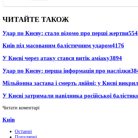
ЧИТАЙТЕ ТАКОЖ
Удар по Києву: стало відомо про перші жертви
554
Київ під масованим балістичним ударом
4176
У Києві через атаку стався витік аміаку
3894
Удар по Києву: перша інформація про наслідки
38
Мільйонна застава і смерть двійні: у Києві викри
У Києві затримали навідника російської балістик
Читати коментарі
Київ
Останні
Популярні