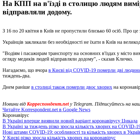
На КПП на в'їзді в столицю людям вим
відправляли додому.
З 16 по 20 квітня в Київ не пропустили близько 60 осіб. Про це
Українців закликали без необхідності не їхати в Київ на велико
"Водіям і пасажирам транспорту на основних в'їздах у місто ви
огляду медиків людей відправляли додому", - сказав Кличко.
Нагадаємо, що вчора
в Києві від COVID-19 померли дві людин
тиждень-два.
Днем раніше
в столиці також померли двоє хворих
на коронавір
Новини від
Корреспондент.net
у Telegram. Підписуйтесь на на
Читайте Korrespondent.net в Google News
Коронавірус
В Україні вперше виявили новий варіант коронавірусу Цикада
В Україні за тиждень різко зросла кількість хворих на COVID-1
Нові штами COVID-19: особливості та кількість хворих в Украї
У Києві різко зросла кількість хворих на коронавірус