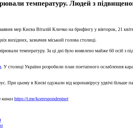
ірювали температуру. Людей з підвищено
 заявив мер Києва Віталій Кличко на брифінгу у вівторок, 21 квіт
дніх вихідних, зазначив міський голова столиці.
мірювали температуру. За ці дні було виявлено майже 60 осіб з п
и
. У столиці України розробили план поетапного ослаблення кара
ус. При цьому в Києві одужали від коронавірусу удвічі більше па
ш канал
https://t.me/korrespondentnet
9
ні