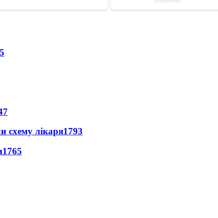
5
47
ли схему лікаря
1793
и
1765