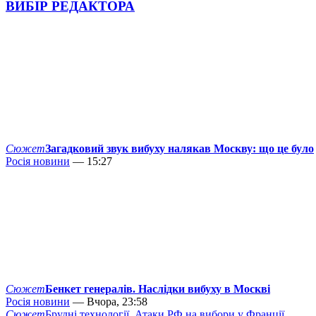
ВИБІР РЕДАКТОРА
Сюжет
Загадковий звук вибуху налякав Москву: що це було
Росія новини
— 15:27
Сюжет
Бенкет генералів. Наслідки вибуху в Москві
Росія новини
— Вчора, 23:58
Сюжет
Брудні технології. Атаки РФ на вибори у Франції