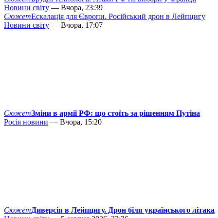
Новини світу
— Вчора, 23:39
Сюжет
Ескалація для Європи. Російський дрон в Лейпцигу
Новини світу
— Вчора, 17:07
Сюжет
Зміни в армії РФ: що стоїть за рішенням Путіна
Росія новини
— Вчора, 15:20
Сюжет
Диверсія в Лейпцигу. Дрон біля українського літака