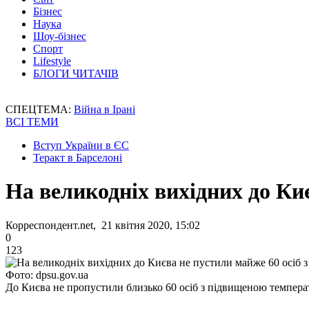
Бізнес
Наука
Шоу-бізнес
Спорт
Lifestyle
БЛОГИ ЧИТАЧІВ
СПЕЦТЕМА:
Війна в Ірані
ВСІ ТЕМИ
Вступ України в ЄС
Теракт в Барселоні
На великодніх вихідних до Ки
Корреспондент.net, 21 квітня 2020, 15:02
0
123
Фото: dpsu.gov.ua
До Києва не пропустили близько 60 осіб з підвищеною темпер